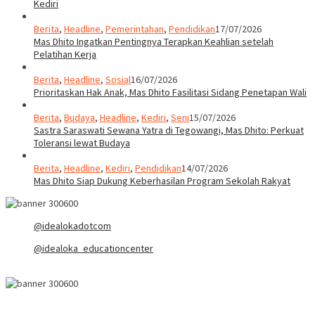
Kediri
Berita
,
Headline
,
Pemerintahan
,
Pendidikan
17/07/2026
Mas Dhito Ingatkan Pentingnya Terapkan Keahlian setelah
Pelatihan Kerja
Berita
,
Headline
,
Sosial
16/07/2026
Prioritaskan Hak Anak, Mas Dhito Fasilitasi Sidang Penetapan Wali
Berita
,
Budaya
,
Headline
,
Kediri
,
Seni
15/07/2026
Sastra Saraswati Sewana Yatra di Tegowangi, Mas Dhito: Perkuat
Toleransi lewat Budaya
Berita
,
Headline
,
Kediri
,
Pendidikan
14/07/2026
Mas Dhito Siap Dukung Keberhasilan Program Sekolah Rakyat
@idealokadotcom
@idealoka_educationcenter