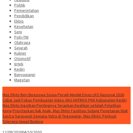
Politik
Pemerintahan
Pendidikan
Ekbis
Kesehatan
Seni
Polri-TNI
Olahraga
Sejarah
Kuliner
Otomotif
Iptek
Kediri
Banyuwangi
Magetan
Special Content
Mas Dhito Beri Beasiswa Siswa Peraih Medali Emas LKS Nasional 2026
Cabai Jadi Fokus Pembuatan Video AKU HATINYA PKK Kabupaten Kediri
Mas Dhito Ingatkan Pentingnya Terapkan Keahlian setelah Pelatihan
Kerja
Prioritaskan Hak Anak, Mas Dhito Fasilitasi Sidang Penetapan Wali
Sastra Saraswati Sewana Yatra di Tegowangi, Mas Dhito: Perkuat
Toleransi lewat Budaya
12/09/2020
04/10/2020