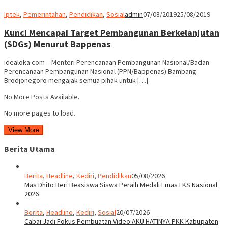
Iptek
,
Pemerintahan
,
Pendidikan
,
Sosial
admin
07/08/2019
25/08/2019
Kunci Mencapai Target Pembangunan Berkelanjutan
(SDGs) Menurut Bappenas
idealoka.com – Menteri Perencanaan Pembangunan Nasional/Badan
Perencanaan Pembangunan Nasional (PPN/Bappenas) Bambang
Brodjonegoro mengajak semua pihak untuk […]
No More Posts Available.
No more pages to load.
View More
Berita Utama
Berita
,
Headline
,
Kediri
,
Pendidikan
05/08/2026
Mas Dhito Beri Beasiswa Siswa Peraih Medali Emas LKS Nasional
2026
Berita
,
Headline
,
Kediri
,
Sosial
20/07/2026
Cabai Jadi Fokus Pembuatan Video AKU HATINYA PKK Kabupaten