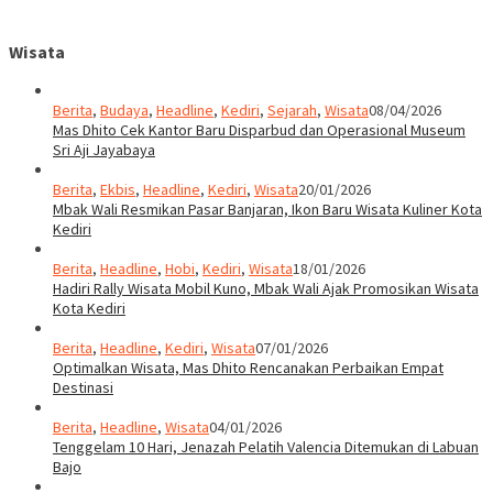
Wisata
Berita
,
Budaya
,
Headline
,
Kediri
,
Sejarah
,
Wisata
08/04/2026
Mas Dhito Cek Kantor Baru Disparbud dan Operasional Museum
Sri Aji Jayabaya
Berita
,
Ekbis
,
Headline
,
Kediri
,
Wisata
20/01/2026
Mbak Wali Resmikan Pasar Banjaran, Ikon Baru Wisata Kuliner Kota
Kediri
Berita
,
Headline
,
Hobi
,
Kediri
,
Wisata
18/01/2026
Hadiri Rally Wisata Mobil Kuno, Mbak Wali Ajak Promosikan Wisata
Kota Kediri
Berita
,
Headline
,
Kediri
,
Wisata
07/01/2026
Optimalkan Wisata, Mas Dhito Rencanakan Perbaikan Empat
Destinasi
Berita
,
Headline
,
Wisata
04/01/2026
Tenggelam 10 Hari, Jenazah Pelatih Valencia Ditemukan di Labuan
Bajo