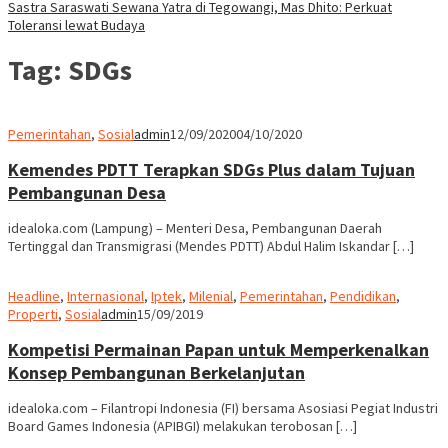
Sastra Saraswati Sewana Yatra di Tegowangi, Mas Dhito: Perkuat
Toleransi lewat Budaya
Tag:
SDGs
Pemerintahan
,
Sosial
admin
12/09/2020
04/10/2020
Kemendes PDTT Terapkan SDGs Plus dalam Tujuan
Pembangunan Desa
idealoka.com (Lampung) – Menteri Desa, Pembangunan Daerah
Tertinggal dan Transmigrasi (Mendes PDTT) Abdul Halim Iskandar […]
Headline
,
Internasional
,
Iptek
,
Milenial
,
Pemerintahan
,
Pendidikan
,
Properti
,
Sosial
admin
15/09/2019
Kompetisi Permainan Papan untuk Memperkenalkan
Konsep Pembangunan Berkelanjutan
idealoka.com – Filantropi Indonesia (FI) bersama Asosiasi Pegiat Industri
Board Games Indonesia (APIBGI) melakukan terobosan […]