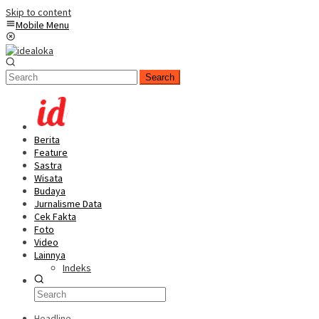
Skip to content
Mobile Menu
Search
Berita
Feature
Sastra
Wisata
Budaya
Jurnalisme Data
Cek Fakta
Foto
Video
Lainnya
Indeks
Headline