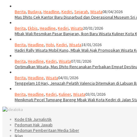
Berita
,
Budaya
,
Headline
,
Kediri
,
Sejarah
,
Wisata
08/04/2026
Mas Dhito Cek Kantor Baru Disparbud dan Operasional Museum Sri 
Berita
,
Ekbis
,
Headline
,
Kediri
,
Wisata
20/01/2026
Mbak Wali Resmikan Pasar Banjaran, Ikon Baru Wisata Kuliner Kota K
Berita
,
Headline
,
Hobi
,
Kediri
,
Wisata
18/01/2026
Hadiri Rally Wisata Mobil Kuno, Mbak Wali Ajak Promosikan Wisata K
Berita
,
Headline
,
Kediri
,
Wisata
07/01/2026
Optimalkan Wisata, Mas Dhito Rencanakan Perbaikan Empat Destin
Berita
,
Headline
,
Wisata
04/01/2026
Tenggelam 10 Hari, Jenazah Pelatih Valencia Ditemukan di Labuan B
Berita
,
Headline
,
Kediri
,
Kuliner
,
Wisata
03/01/2026
Menikmati Pecel Tumpang Bareng Mbak Wali Kota Kediri di Jalan St
Kode Etik Jurnalistik
Pedoman Hak Jawab
Pedoman Pemberitaan Media Siber
Iklan