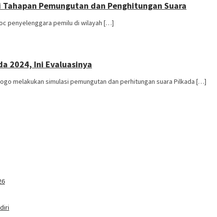
mi Tahapan Pemungutan dan Penghitungan Suara
c penyelenggara pemilu di wilayah […]
a 2024, Ini Evaluasinya
go melakukan simulasi pemungutan dan perhitungan suara Pilkada […]
26
iri