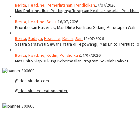
Berita
,
Headline
,
Pemerintahan
,
Pendidikan
17/07/2026
Mas Dhito Ingatkan Pentingnya Terapkan Keahlian setelah Pelatihan
Berita
,
Headline
,
Sosial
16/07/2026
Prioritaskan Hak Anak, Mas Dhito Fasilitasi Sidang Penetapan Wali
Berita
,
Budaya
,
Headline
,
Kediri
,
Seni
15/07/2026
Sastra Saraswati Sewana Yatra di Tegowangi, Mas Dhito: Perkuat T
Berita
,
Headline
,
Kediri
,
Pendidikan
14/07/2026
Mas Dhito Siap Dukung Keberhasilan Program Sekolah Rakyat
@idealokadotcom
@idealoka_educationcenter