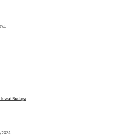
nya
i lewat Budaya
/2024