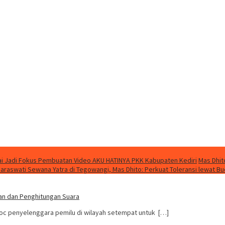
i Jadi Fokus Pembuatan Video AKU HATINYA PKK Kabupaten Kediri
Mas Dhit
Saraswati Sewana Yatra di Tegowangi, Mas Dhito: Perkuat Toleransi lewat B
an dan Penghitungan Suara
oc penyelenggara pemilu di wilayah setempat untuk […]