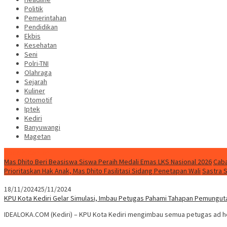
Politik
Pemerintahan
Pendidikan
Ekbis
Kesehatan
Seni
Polri-TNI
Olahraga
Sejarah
Kuliner
Otomotif
Iptek
Kediri
Banyuwangi
Magetan
Special Content
Mas Dhito Beri Beasiswa Siswa Peraih Medali Emas LKS Nasional 2026
Caba
Prioritaskan Hak Anak, Mas Dhito Fasilitasi Sidang Penetapan Wali
Sastra 
18/11/2024
25/11/2024
KPU Kota Kediri Gelar Simulasi, Imbau Petugas Pahami Tahapan Pemungut
IDEALOKA.COM (Kediri) – KPU Kota Kediri mengimbau semua petugas ad h