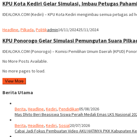
KPU Kota Kediri Gelar Simulasi, Imbau Petugas Paha
IDEALOKA.COM (Kediri) – KPU Kota Kediri mengimbau semua petugas ad ho
Headline
,
Pilkada
,
Politik
admin
16/11/2024
25/11/2024
KPU Ponorogo Gelar Simulasi Pemungutan Suara Pilkad
IDEALOKA.COM (Ponorogo) – Komisi Pemilihan Umum Daerah (KPUD) Ponoro
No More Posts Available.
No more pages to load.
View More
Berita Utama
Berita
,
Headline
,
Kediri
,
Pendidikan
05/08/2026
Mas Dhito Beri Beasiswa Siswa Peraih Medali Emas LKS Nasional 20
Berita
,
Headline
,
Kediri
,
Sosial
20/07/2026
Cabai Jadi Fokus Pembuatan Video AKU HATINYA PKK Kabupaten Ked