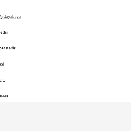
Aji Jayabaya
ediri
ota Kediri
asi
ajo
asiun