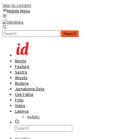
Skip to content
Mobile Menu
Search
Berita
Feature
Sastra
Wisata
Budaya
Jurnalisme Data
Cek Fakta
Foto
Video
Lainnya
Indeks
Headline