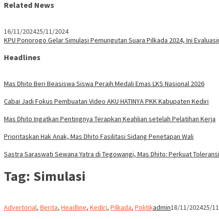
Related News
16/11/2024
25/11/2024
KPU Ponorogo Gelar Simulasi Pemungutan Suara Pilkada 2024, Ini Evaluasi
Headlines
Mas Dhito Beri Beasiswa Siswa Peraih Medali Emas LKS Nasional 2026
Cabai Jadi Fokus Pembuatan Video AKU HATINYA PKK Kabupaten Kediri
Mas Dhito Ingatkan Pentingnya Terapkan Keahlian setelah Pelatihan Kerja
Prioritaskan Hak Anak, Mas Dhito Fasilitasi Sidang Penetapan Wali
Sastra Saraswati Sewana Yatra di Tegowangi, Mas Dhito: Perkuat Tolerans
Tag:
Simulasi
Advertorial
,
Berita
,
Headline
,
Kediri
,
Pilkada
,
Politik
admin
18/11/2024
25/11