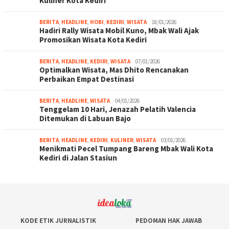
Kuliner Kota Kediri
BERITA
,
HEADLINE
,
HOBI
,
KEDIRI
,
WISATA
18/01/2026
Hadiri Rally Wisata Mobil Kuno, Mbak Wali Ajak
Promosikan Wisata Kota Kediri
BERITA
,
HEADLINE
,
KEDIRI
,
WISATA
07/01/2026
Optimalkan Wisata, Mas Dhito Rencanakan
Perbaikan Empat Destinasi
BERITA
,
HEADLINE
,
WISATA
04/01/2026
Tenggelam 10 Hari, Jenazah Pelatih Valencia
Ditemukan di Labuan Bajo
BERITA
,
HEADLINE
,
KEDIRI
,
KULINER
,
WISATA
03/01/2026
Menikmati Pecel Tumpang Bareng Mbak Wali Kota
Kediri di Jalan Stasiun
KODE ETIK JURNALISTIK
PEDOMAN HAK JAWAB