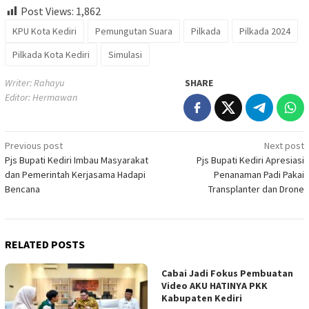
Post Views:
1,862
KPU Kota Kediri
Pemungutan Suara
Pilkada
Pilkada 2024
Pilkada Kota Kediri
Simulasi
Writer: Rahayu
SHARE
Editor: Hermawan
Post
Previous post
Next post
Pjs Bupati Kediri Imbau Masyarakat
Pjs Bupati Kediri Apresiasi
navigation
dan Pemerintah Kerjasama Hadapi
Penanaman Padi Pakai
Bencana
Transplanter dan Drone
RELATED POSTS
Cabai Jadi Fokus Pembuatan
Video AKU HATINYA PKK
Kabupaten Kediri