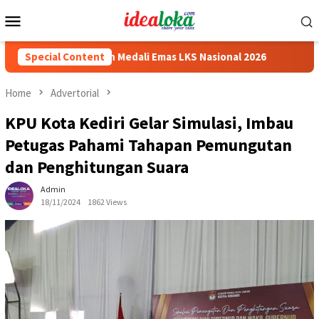
Skip
Mobile
to
Menu
content
wa Siswa Peraih Medali Emas LKS Nasional 2026
Special Content
Cabai Jad
Home
Advertorial
KPU Kota Kediri Gelar Simulasi, Imbau
Petugas Pahami Tahapan Pemungutan
dan Penghitungan Suara
Admin
18/11/2024
1862 Views