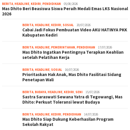
BERITA
,
HEADLINE
,
KEDIRI
,
PENDIDIKAN
05/08/2026
Mas Dhito Beri Beasiswa Siswa Peraih Medali Emas LKS Nasional
2026
BERITA
,
HEADLINE
,
KEDIRI
,
SOSIAL
20/07/2026
Cabai Jadi Fokus Pembuatan Video AKU HATINYA PKK
Kabupaten Kediri
BERITA
,
HEADLINE
,
PEMERINTAHAN
,
PENDIDIKAN
17/07/2026
Mas Dhito Ingatkan Pentingnya Terapkan Keahlian
setelah Pelatihan Kerja
BERITA
,
HEADLINE
,
SOSIAL
16/07/2026
Prioritaskan Hak Anak, Mas Dhito Fasilitasi Sidang
Penetapan Wali
BERITA
,
BUDAYA
,
HEADLINE
,
KEDIRI
,
SENI
15/07/2026
Sastra Saraswati Sewana Yatra di Tegowangi, Mas
Dhito: Perkuat Toleransi lewat Budaya
BERITA
,
HEADLINE
,
KEDIRI
,
PENDIDIKAN
14/07/2026
Mas Dhito Siap Dukung Keberhasilan Program
Sekolah Rakyat