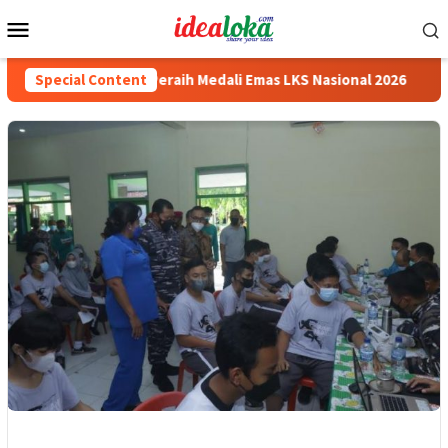
Skip
Mobile
to
Menu
content
asiswa Siswa Peraih Medali Emas LKS Nasional 2026
Special Content
Cabai