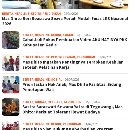
BERITA
,
HEADLINE
,
KEDIRI
,
PENDIDIKAN
05/08/2026
Mas Dhito Beri Beasiswa Siswa Peraih Medali Emas LKS Nasional
2026
BERITA
,
HEADLINE
,
KEDIRI
,
SOSIAL
20/07/2026
Cabai Jadi Fokus Pembuatan Video AKU HATINYA PKK
Kabupaten Kediri
BERITA
,
HEADLINE
,
PEMERINTAHAN
,
PENDIDIKAN
17/07/2026
Mas Dhito Ingatkan Pentingnya Terapkan Keahlian
setelah Pelatihan Kerja
BERITA
,
HEADLINE
,
SOSIAL
16/07/2026
Prioritaskan Hak Anak, Mas Dhito Fasilitasi Sidang
Penetapan Wali
BERITA
,
BUDAYA
,
HEADLINE
,
KEDIRI
,
SENI
15/07/2026
Sastra Saraswati Sewana Yatra di Tegowangi, Mas
Dhito: Perkuat Toleransi lewat Budaya
BERITA
,
HEADLINE
,
KEDIRI
,
PENDIDIKAN
14/07/2026
Mas Dhito Siap Dukung Keberhasilan Program