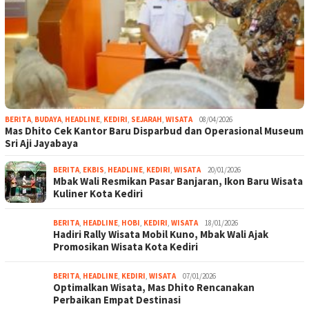
BERITA
,
BUDAYA
,
HEADLINE
,
KEDIRI
,
SEJARAH
,
WISATA
08/04/2026
Mas Dhito Cek Kantor Baru Disparbud dan Operasional Museum
Sri Aji Jayabaya
BERITA
,
EKBIS
,
HEADLINE
,
KEDIRI
,
WISATA
20/01/2026
Mbak Wali Resmikan Pasar Banjaran, Ikon Baru Wisata
Kuliner Kota Kediri
BERITA
,
HEADLINE
,
HOBI
,
KEDIRI
,
WISATA
18/01/2026
Hadiri Rally Wisata Mobil Kuno, Mbak Wali Ajak
Promosikan Wisata Kota Kediri
BERITA
,
HEADLINE
,
KEDIRI
,
WISATA
07/01/2026
Optimalkan Wisata, Mas Dhito Rencanakan
Perbaikan Empat Destinasi