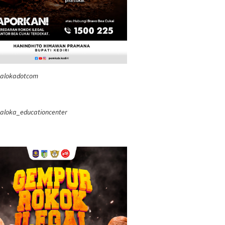
ealokadotcom
aloka_educationcenter