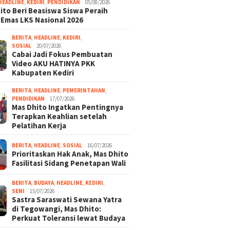
HEADLINE
,
KEDIRI
,
PENDIDIKAN
05/08/2026
ito Beri Beasiswa Siswa Peraih
 Emas LKS Nasional 2026
BERITA
,
HEADLINE
,
KEDIRI
,
SOSIAL
20/07/2026
Cabai Jadi Fokus Pembuatan
Video AKU HATINYA PKK
Kabupaten Kediri
BERITA
,
HEADLINE
,
PEMERINTAHAN
,
PENDIDIKAN
17/07/2026
Mas Dhito Ingatkan Pentingnya
Terapkan Keahlian setelah
Pelatihan Kerja
BERITA
,
HEADLINE
,
SOSIAL
16/07/2026
Prioritaskan Hak Anak, Mas Dhito
Fasilitasi Sidang Penetapan Wali
BERITA
,
BUDAYA
,
HEADLINE
,
KEDIRI
,
SENI
15/07/2026
Sastra Saraswati Sewana Yatra
di Tegowangi, Mas Dhito:
Perkuat Toleransi lewat Budaya