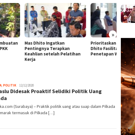
»
Dhito Ingatkan
Prioritaskan Hak Anak, Mas
Sastr
ingnya Terapkan
Dhito Fasilitasi Sidang
Yatra 
lian setelah Pelatihan
Penetapan Wali
Dhito:
a
lewat
admin
A
,
POLITIK
12/12/2020
slu Didesak Proaktif Selidiki Politik Uang
ada
ka.com (Surabaya) – Praktik politik uang atau suap dalam Pilkada
marak termasuk di Pilkada […]