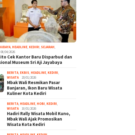
BUDAYA
,
HEADLINE
,
KEDIRI
,
SEJARAH
,
08/04/2026
ito Cek Kantor Baru Disparbud dan
ional Museum Sri Aji Jayabaya
BERITA
,
EKBIS
,
HEADLINE
,
KEDIRI
,
WISATA
20/01/2026
Mbak Wali Resmikan Pasar
Banjaran, Ikon Baru Wisata
Kuliner Kota Kediri
BERITA
,
HEADLINE
,
HOBI
,
KEDIRI
,
WISATA
18/01/2026
Hadiri Rally Wisata Mobil Kuno,
Mbak Wali Ajak Promosikan
Wisata Kota Kediri
BERITA
,
HEADLINE
,
KEDIRI
,