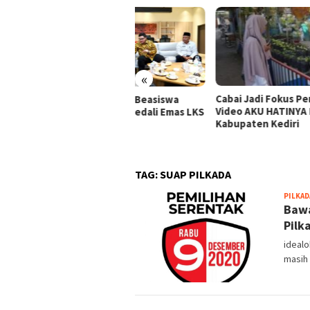
«
Cabai Jadi Fokus Pembuatan
Mas 
 Dhito Beri Beasiswa
Video AKU HATINYA PKK
Pent
wa Peraih Medali Emas LKS
Kabupaten Kediri
Keah
ional 2026
Kerj
TAG:
SUAP PILKADA
PILKAD
Bawa
Pilk
idealo
masih 