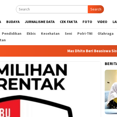
Search
A
BUDAYA
JURNALISME DATA
CEK FAKTA
FOTO
VIDEO
LA
Pendidikan
Ekbis
Kesehatan
Seni
Polri-TNI
Olahraga
tan
Mas Dhito Beri Beasiswa Siswa Peraih Med
BERIT