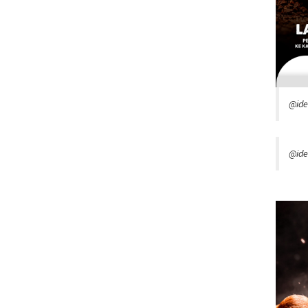
@id
@ide