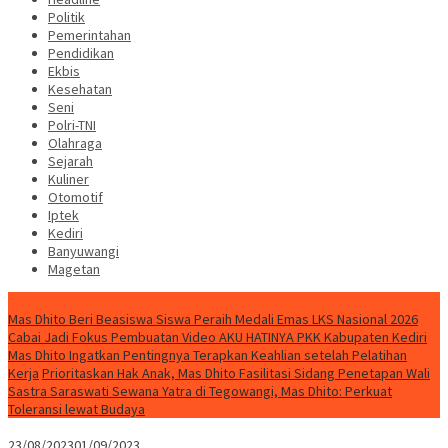
Politik
Pemerintahan
Pendidikan
Ekbis
Kesehatan
Seni
Polri-TNI
Olahraga
Sejarah
Kuliner
Otomotif
Iptek
Kediri
Banyuwangi
Magetan
Special Content
Mas Dhito Beri Beasiswa Siswa Peraih Medali Emas LKS Nasional 2026
Cabai Jadi Fokus Pembuatan Video AKU HATINYA PKK Kabupaten Kediri
Mas Dhito Ingatkan Pentingnya Terapkan Keahlian setelah Pelatihan
Kerja
Prioritaskan Hak Anak, Mas Dhito Fasilitasi Sidang Penetapan Wali
Sastra Saraswati Sewana Yatra di Tegowangi, Mas Dhito: Perkuat
Toleransi lewat Budaya
23/08/2023
01/09/2023