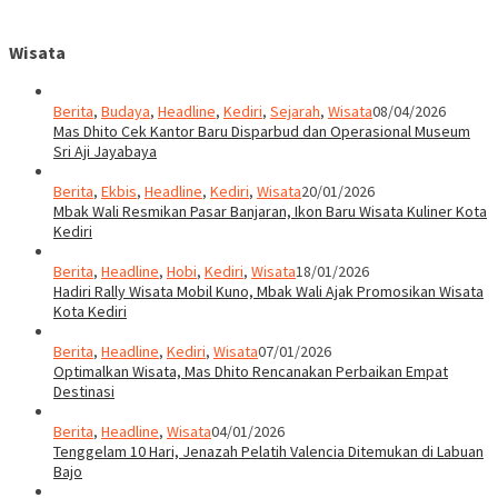
Wisata
Berita
,
Budaya
,
Headline
,
Kediri
,
Sejarah
,
Wisata
08/04/2026
Mas Dhito Cek Kantor Baru Disparbud dan Operasional Museum
Sri Aji Jayabaya
Berita
,
Ekbis
,
Headline
,
Kediri
,
Wisata
20/01/2026
Mbak Wali Resmikan Pasar Banjaran, Ikon Baru Wisata Kuliner Kota
Kediri
Berita
,
Headline
,
Hobi
,
Kediri
,
Wisata
18/01/2026
Hadiri Rally Wisata Mobil Kuno, Mbak Wali Ajak Promosikan Wisata
Kota Kediri
Berita
,
Headline
,
Kediri
,
Wisata
07/01/2026
Optimalkan Wisata, Mas Dhito Rencanakan Perbaikan Empat
Destinasi
Berita
,
Headline
,
Wisata
04/01/2026
Tenggelam 10 Hari, Jenazah Pelatih Valencia Ditemukan di Labuan
Bajo