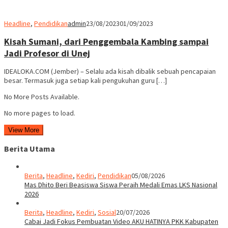
Headline
,
Pendidikan
admin
23/08/2023
01/09/2023
Kisah Sumani, dari Penggembala Kambing sampai
Jadi Profesor di Unej
IDEALOKA.COM (Jember) – Selalu ada kisah dibalik sebuah pencapaian
besar. Termasuk juga setiap kali pengukuhan guru […]
No More Posts Available.
No more pages to load.
View More
Berita Utama
Berita
,
Headline
,
Kediri
,
Pendidikan
05/08/2026
Mas Dhito Beri Beasiswa Siswa Peraih Medali Emas LKS Nasional
2026
Berita
,
Headline
,
Kediri
,
Sosial
20/07/2026
Cabai Jadi Fokus Pembuatan Video AKU HATINYA PKK Kabupaten