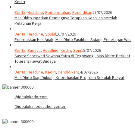
Kediri
Berita
,
Headline
,
Pemerintahan
,
Pendidikan
17/07/2026
Mas Dhito Ingatkan Pentingnya Terapkan Keahlian setelah
Pelatihan Kerja
Berita
,
Headline
,
Sosial
16/07/2026
Prioritaskan Hak Anak, Mas Dhito Fasilitasi Sidang Penetapan Wali
Berita
,
Budaya
,
Headline
,
Kediri
,
Seni
15/07/2026
Sastra Saraswati Sewana Yatra di Tegowangi, Mas Dhito: Perkuat
Toleransi lewat Budaya
Berita
,
Headline
,
Kediri
,
Pendidikan
14/07/2026
Mas Dhito Siap Dukung Keberhasilan Program Sekolah Rakyat
@idealokadotcom
@idealoka_educationcenter