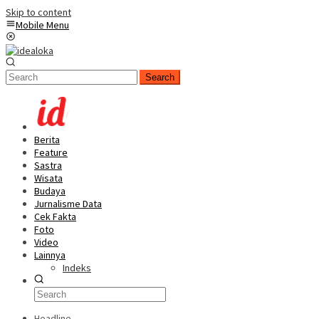
Skip to content
Mobile Menu
Search
Berita
Feature
Sastra
Wisata
Budaya
Jurnalisme Data
Cek Fakta
Foto
Video
Lainnya
Indeks
Headline