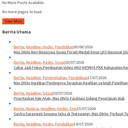
No More Posts Available.
No more pages to load.
View More
Berita Utama
Berita
,
Headline
,
Kediri
,
Pendidikan
05/08/2026
Mas Dhito Beri Beasiswa Siswa Peraih Medali Emas LKS Nasional 20
Berita
,
Headline
,
Kediri
,
Sosial
20/07/2026
Cabai Jadi Fokus Pembuatan Video AKU HATINYA PKK Kabupaten Ked
Berita
,
Headline
,
Pemerintahan
,
Pendidikan
17/07/2026
Mas Dhito Ingatkan Pentingnya Terapkan Keahlian setelah Pelatihan
Berita
,
Headline
,
Sosial
16/07/2026
Prioritaskan Hak Anak, Mas Dhito Fasilitasi Sidang Penetapan Wali
Berita
,
Budaya
,
Headline
,
Kediri
,
Seni
15/07/2026
Sastra Saraswati Sewana Yatra di Tegowangi, Mas Dhito: Perkuat T
Berita
,
Headline
,
Kediri
,
Pendidikan
14/07/2026