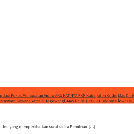
i Jadi Fokus Pembuatan Video AKU HATINYA PKK Kabupaten Kediri
Mas Dhit
Saraswati Sewana Yatra di Tegowangi, Mas Dhito: Perkuat Toleransi lewat B
video yang memperlihatkan surat suara Pemilihan […]