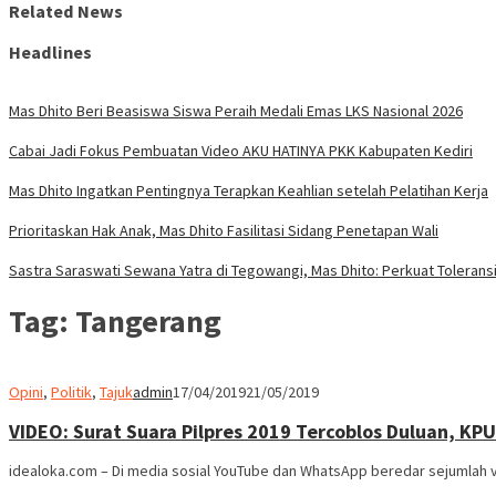
Related News
Headlines
Mas Dhito Beri Beasiswa Siswa Peraih Medali Emas LKS Nasional 2026
Cabai Jadi Fokus Pembuatan Video AKU HATINYA PKK Kabupaten Kediri
Mas Dhito Ingatkan Pentingnya Terapkan Keahlian setelah Pelatihan Kerja
Prioritaskan Hak Anak, Mas Dhito Fasilitasi Sidang Penetapan Wali
Sastra Saraswati Sewana Yatra di Tegowangi, Mas Dhito: Perkuat Tolerans
Tag:
Tangerang
Opini
,
Politik
,
Tajuk
admin
17/04/2019
21/05/2019
VIDEO: Surat Suara Pilpres 2019 Tercoblos Duluan, KP
idealoka.com – Di media sosial YouTube dan WhatsApp beredar sejumlah 