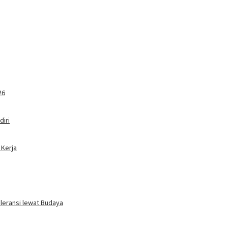
26
iri
 Kerja
oleransi lewat Budaya