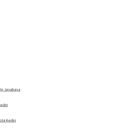
Aji Jayabaya
ediri
ota Kediri