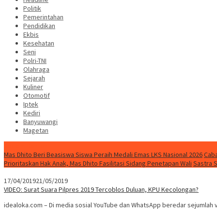
Politik
Pemerintahan
Pendidikan
Ekbis
Kesehatan
Seni
Polri-TNI
Olahraga
Sejarah
Kuliner
Otomotif
Iptek
Kediri
Banyuwangi
Magetan
Special Content
Mas Dhito Beri Beasiswa Siswa Peraih Medali Emas LKS Nasional 2026
Caba
Prioritaskan Hak Anak, Mas Dhito Fasilitasi Sidang Penetapan Wali
Sastra 
17/04/2019
21/05/2019
VIDEO: Surat Suara Pilpres 2019 Tercoblos Duluan, KPU Kecolongan?
idealoka.com – Di media sosial YouTube dan WhatsApp beredar sejumlah 