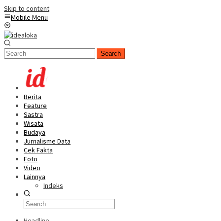
Skip to content
Mobile Menu
Search
Berita
Feature
Sastra
Wisata
Budaya
Jurnalisme Data
Cek Fakta
Foto
Video
Lainnya
Indeks
Headline