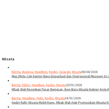
Wisata
Berita
,
Budaya
,
Headline
,
Kediri
,
Sejarah
,
Wisata
08/04/2026
Mas Dhito Cek Kantor Baru Disparbud dan Operasional Museum Sri 
Berita
,
Ekbis
,
Headline
,
Kediri
,
Wisata
20/01/2026
Mbak Wali Resmikan Pasar Banjaran, Ikon Baru Wisata Kuliner Kota K
Berita
,
Headline
,
Hobi
,
Kediri
,
Wisata
18/01/2026
Hadiri Rally Wisata Mobil Kuno, Mbak Wali Ajak Promosikan Wisata K