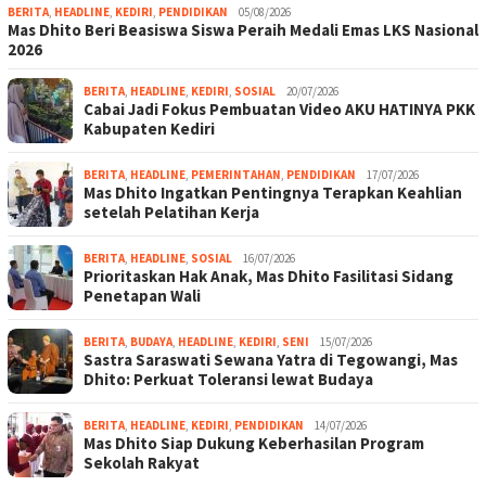
BERITA
,
HEADLINE
,
KEDIRI
,
PENDIDIKAN
05/08/2026
Mas Dhito Beri Beasiswa Siswa Peraih Medali Emas LKS Nasional
2026
BERITA
,
HEADLINE
,
KEDIRI
,
SOSIAL
20/07/2026
Cabai Jadi Fokus Pembuatan Video AKU HATINYA PKK
Kabupaten Kediri
BERITA
,
HEADLINE
,
PEMERINTAHAN
,
PENDIDIKAN
17/07/2026
Mas Dhito Ingatkan Pentingnya Terapkan Keahlian
setelah Pelatihan Kerja
BERITA
,
HEADLINE
,
SOSIAL
16/07/2026
Prioritaskan Hak Anak, Mas Dhito Fasilitasi Sidang
Penetapan Wali
BERITA
,
BUDAYA
,
HEADLINE
,
KEDIRI
,
SENI
15/07/2026
Sastra Saraswati Sewana Yatra di Tegowangi, Mas
Dhito: Perkuat Toleransi lewat Budaya
BERITA
,
HEADLINE
,
KEDIRI
,
PENDIDIKAN
14/07/2026
Mas Dhito Siap Dukung Keberhasilan Program
Sekolah Rakyat