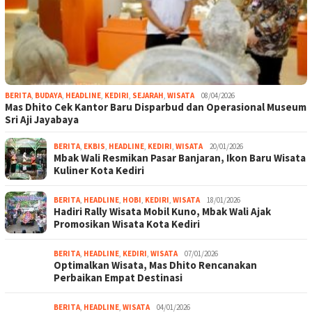
BERITA
,
BUDAYA
,
HEADLINE
,
KEDIRI
,
SEJARAH
,
WISATA
08/04/2026
Mas Dhito Cek Kantor Baru Disparbud dan Operasional Museum
Sri Aji Jayabaya
BERITA
,
EKBIS
,
HEADLINE
,
KEDIRI
,
WISATA
20/01/2026
Mbak Wali Resmikan Pasar Banjaran, Ikon Baru Wisata
Kuliner Kota Kediri
BERITA
,
HEADLINE
,
HOBI
,
KEDIRI
,
WISATA
18/01/2026
Hadiri Rally Wisata Mobil Kuno, Mbak Wali Ajak
Promosikan Wisata Kota Kediri
BERITA
,
HEADLINE
,
KEDIRI
,
WISATA
07/01/2026
Optimalkan Wisata, Mas Dhito Rencanakan
Perbaikan Empat Destinasi
BERITA
,
HEADLINE
,
WISATA
04/01/2026