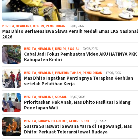
BERITA
,
HEADLINE
,
KEDIRI
,
PENDIDIKAN
05/08/2026
Mas Dhito Beri Beasiswa Siswa Peraih Medali Emas LKS Nasional
2026
BERITA
,
HEADLINE
,
KEDIRI
,
SOSIAL
20/07/2026
Cabai Jadi Fokus Pembuatan Video AKU HATINYA PKK
Kabupaten Kediri
BERITA
,
HEADLINE
,
PEMERINTAHAN
,
PENDIDIKAN
17/07/2026
Mas Dhito Ingatkan Pentingnya Terapkan Keahlian
setelah Pelatihan Kerja
BERITA
,
HEADLINE
,
SOSIAL
16/07/2026
Prioritaskan Hak Anak, Mas Dhito Fasilitasi Sidang
Penetapan Wali
BERITA
,
BUDAYA
,
HEADLINE
,
KEDIRI
,
SENI
15/07/2026
Sastra Saraswati Sewana Yatra di Tegowangi, Mas
Dhito: Perkuat Toleransi lewat Budaya