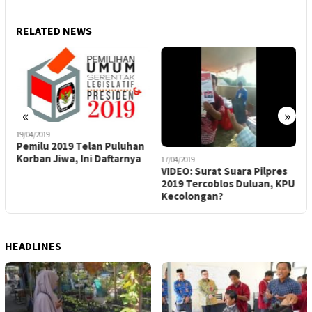
RELATED NEWS
«
»
19/04/2019
3
Pemilu 2019 Telan Puluhan
V
Korban Jiwa, Ini Daftarnya
N
17/04/2019
VIDEO: Surat Suara Pilpres
d
2019 Tercoblos Duluan, KPU
Kecolongan?
HEADLINES