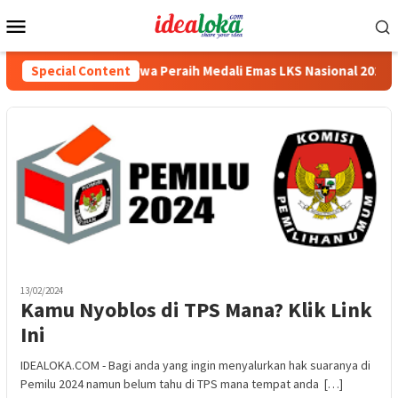
Skip
Mobile
to
Menu
content
ri Beasiswa Siswa Peraih Medali Emas LKS Nasional 2026
Special Content
13/02/2024
Kamu Nyoblos di TPS Mana? Klik Link
Ini
IDEALOKA.COM - Bagi anda yang ingin menyalurkan hak suaranya di
Pemilu 2024 namun belum tahu di TPS mana tempat anda […]