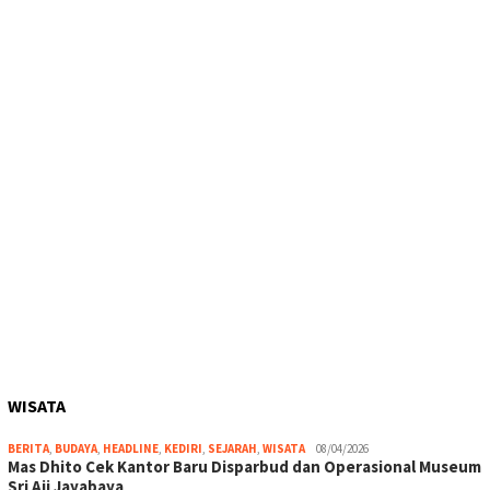
WISATA
BERITA
,
BUDAYA
,
HEADLINE
,
KEDIRI
,
SEJARAH
,
WISATA
08/04/2026
Mas Dhito Cek Kantor Baru Disparbud dan Operasional Museum
Sri Aji Jayabaya