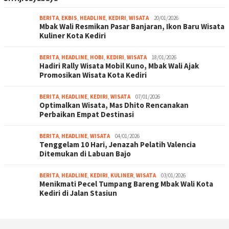
BERITA
,
EKBIS
,
HEADLINE
,
KEDIRI
,
WISATA
20/01/2026
Mbak Wali Resmikan Pasar Banjaran, Ikon Baru Wisata
Kuliner Kota Kediri
BERITA
,
HEADLINE
,
HOBI
,
KEDIRI
,
WISATA
18/01/2026
Hadiri Rally Wisata Mobil Kuno, Mbak Wali Ajak
Promosikan Wisata Kota Kediri
BERITA
,
HEADLINE
,
KEDIRI
,
WISATA
07/01/2026
Optimalkan Wisata, Mas Dhito Rencanakan
Perbaikan Empat Destinasi
BERITA
,
HEADLINE
,
WISATA
04/01/2026
Tenggelam 10 Hari, Jenazah Pelatih Valencia
Ditemukan di Labuan Bajo
BERITA
,
HEADLINE
,
KEDIRI
,
KULINER
,
WISATA
03/01/2026
Menikmati Pecel Tumpang Bareng Mbak Wali Kota
Kediri di Jalan Stasiun