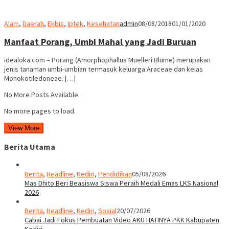
Alam
,
Daerah
,
Ekbis
,
Iptek
,
Kesehatan
admin
08/08/2018
01/01/2020
Manfaat Porang, Umbi Mahal yang Jadi Buruan
idealoka.com – Porang (Amorphophallus Muelleri Blume) merupakan
jenis tanaman umbi-umbian termasuk keluarga Araceae dan kelas
Monokotiledoneae. […]
No More Posts Available.
No more pages to load.
View More
Berita Utama
Berita
,
Headline
,
Kediri
,
Pendidikan
05/08/2026
Mas Dhito Beri Beasiswa Siswa Peraih Medali Emas LKS Nasional
2026
Berita
,
Headline
,
Kediri
,
Sosial
20/07/2026
Cabai Jadi Fokus Pembuatan Video AKU HATINYA PKK Kabupaten