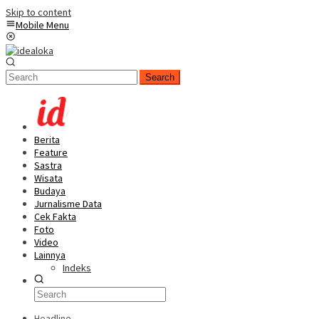
Skip to content
Mobile Menu
Search
Berita
Feature
Sastra
Wisata
Budaya
Jurnalisme Data
Cek Fakta
Foto
Video
Lainnya
Indeks
Headline