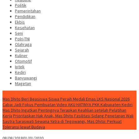
Politik
Pemerintahan
Pendidikan
Ekbis
Kesehatan
Seni
Polri-TNI
Olahraga
Sejarah
Kuliner
Otomotif
Iptek
Kediri
Banyuwangi
Magetan
Special Content
Mas Dhito Beri Beasiswa Siswa Peraih Medali Emas LKS Nasional 2026
Cabai Jadi Fokus Pembuatan Video AKU HATINYA PKK Kabupaten Kediri
Mas Dhito Ingatkan Pentingnya Terapkan Keahlian setelah Pelatihan
Kerja
Prioritaskan Hak Anak, Mas Dhito Fasilitasi Sidang Penetapan Wali
Sastra Saraswati Sewana Yatra di Tegowangi, Mas Dhito: Perkuat
Toleransi lewat Budaya
08/08/2018
01/01/2020