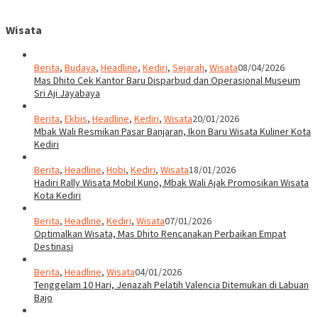
Wisata
Berita
,
Budaya
,
Headline
,
Kediri
,
Sejarah
,
Wisata
08/04/2026
Mas Dhito Cek Kantor Baru Disparbud dan Operasional Museum
Sri Aji Jayabaya
Berita
,
Ekbis
,
Headline
,
Kediri
,
Wisata
20/01/2026
Mbak Wali Resmikan Pasar Banjaran, Ikon Baru Wisata Kuliner Kota
Kediri
Berita
,
Headline
,
Hobi
,
Kediri
,
Wisata
18/01/2026
Hadiri Rally Wisata Mobil Kuno, Mbak Wali Ajak Promosikan Wisata
Kota Kediri
Berita
,
Headline
,
Kediri
,
Wisata
07/01/2026
Optimalkan Wisata, Mas Dhito Rencanakan Perbaikan Empat
Destinasi
Berita
,
Headline
,
Wisata
04/01/2026
Tenggelam 10 Hari, Jenazah Pelatih Valencia Ditemukan di Labuan
Bajo