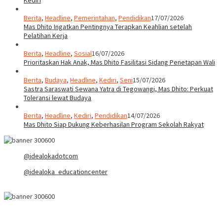
Kediri
Berita
,
Headline
,
Pemerintahan
,
Pendidikan
17/07/2026
Mas Dhito Ingatkan Pentingnya Terapkan Keahlian setelah
Pelatihan Kerja
Berita
,
Headline
,
Sosial
16/07/2026
Prioritaskan Hak Anak, Mas Dhito Fasilitasi Sidang Penetapan Wali
Berita
,
Budaya
,
Headline
,
Kediri
,
Seni
15/07/2026
Sastra Saraswati Sewana Yatra di Tegowangi, Mas Dhito: Perkuat
Toleransi lewat Budaya
Berita
,
Headline
,
Kediri
,
Pendidikan
14/07/2026
Mas Dhito Siap Dukung Keberhasilan Program Sekolah Rakyat
@idealokadotcom
@idealoka_educationcenter