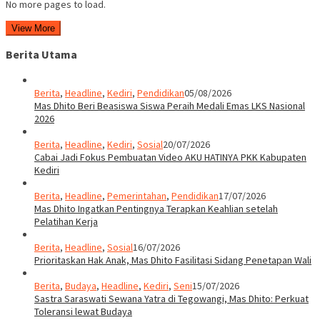
No more pages to load.
View More
Berita Utama
Berita
,
Headline
,
Kediri
,
Pendidikan
05/08/2026
Mas Dhito Beri Beasiswa Siswa Peraih Medali Emas LKS Nasional
2026
Berita
,
Headline
,
Kediri
,
Sosial
20/07/2026
Cabai Jadi Fokus Pembuatan Video AKU HATINYA PKK Kabupaten
Kediri
Berita
,
Headline
,
Pemerintahan
,
Pendidikan
17/07/2026
Mas Dhito Ingatkan Pentingnya Terapkan Keahlian setelah
Pelatihan Kerja
Berita
,
Headline
,
Sosial
16/07/2026
Prioritaskan Hak Anak, Mas Dhito Fasilitasi Sidang Penetapan Wali
Berita
,
Budaya
,
Headline
,
Kediri
,
Seni
15/07/2026
Sastra Saraswati Sewana Yatra di Tegowangi, Mas Dhito: Perkuat
Toleransi lewat Budaya