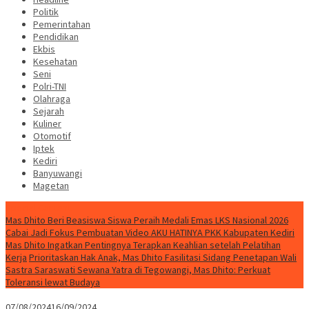
Politik
Pemerintahan
Pendidikan
Ekbis
Kesehatan
Seni
Polri-TNI
Olahraga
Sejarah
Kuliner
Otomotif
Iptek
Kediri
Banyuwangi
Magetan
Special Content
Mas Dhito Beri Beasiswa Siswa Peraih Medali Emas LKS Nasional 2026
Cabai Jadi Fokus Pembuatan Video AKU HATINYA PKK Kabupaten Kediri
Mas Dhito Ingatkan Pentingnya Terapkan Keahlian setelah Pelatihan
Kerja
Prioritaskan Hak Anak, Mas Dhito Fasilitasi Sidang Penetapan Wali
Sastra Saraswati Sewana Yatra di Tegowangi, Mas Dhito: Perkuat
Toleransi lewat Budaya
07/08/2024
16/09/2024