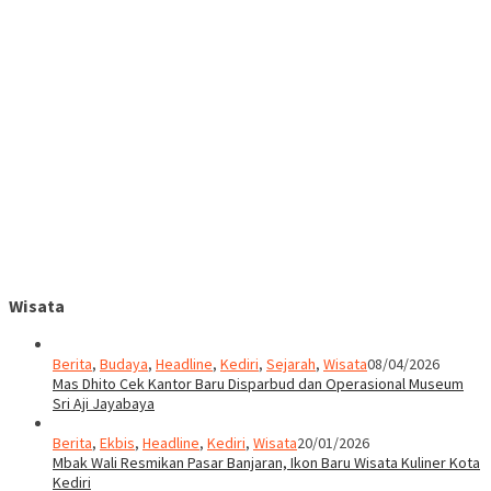
Wisata
Berita
,
Budaya
,
Headline
,
Kediri
,
Sejarah
,
Wisata
08/04/2026
Mas Dhito Cek Kantor Baru Disparbud dan Operasional Museum
Sri Aji Jayabaya
Berita
,
Ekbis
,
Headline
,
Kediri
,
Wisata
20/01/2026
Mbak Wali Resmikan Pasar Banjaran, Ikon Baru Wisata Kuliner Kota
Kediri