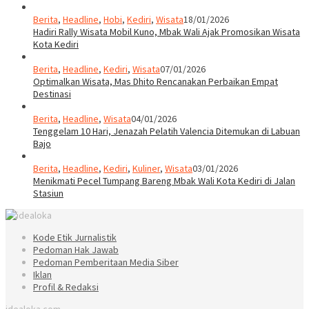
Berita
,
Headline
,
Hobi
,
Kediri
,
Wisata
18/01/2026
Hadiri Rally Wisata Mobil Kuno, Mbak Wali Ajak Promosikan Wisata
Kota Kediri
Berita
,
Headline
,
Kediri
,
Wisata
07/01/2026
Optimalkan Wisata, Mas Dhito Rencanakan Perbaikan Empat
Destinasi
Berita
,
Headline
,
Wisata
04/01/2026
Tenggelam 10 Hari, Jenazah Pelatih Valencia Ditemukan di Labuan
Bajo
Berita
,
Headline
,
Kediri
,
Kuliner
,
Wisata
03/01/2026
Menikmati Pecel Tumpang Bareng Mbak Wali Kota Kediri di Jalan
Stasiun
Kode Etik Jurnalistik
Pedoman Hak Jawab
Pedoman Pemberitaan Media Siber
Iklan
Profil & Redaksi