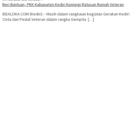
Beri Bantuan, PKK Kabupaten Kediri Kunjungi Ratusan Rumah Veteran
IDEALOKA.COM (Kediri) – Masih dalam rangkaian kegiatan Gerakan Kediri
Cinta dan Peduli Veteran dalam rangka Gempita […]