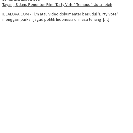
Tayang 8 Jam, Penonton Film “Dirty Vote” Tembus 1 Juta Lebih
IDEALOKA.COM - Film atau video dokumenter berjudul "Dirty Vote"
menggemparkan jagad politik Indonesia di masa tenang […]