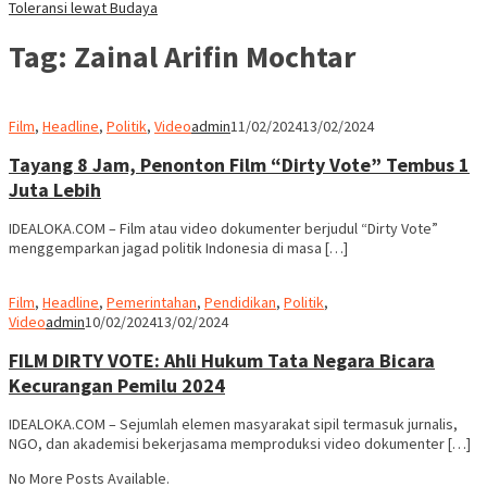
Toleransi lewat Budaya
Tag:
Zainal Arifin Mochtar
Film
,
Headline
,
Politik
,
Video
admin
11/02/2024
13/02/2024
Tayang 8 Jam, Penonton Film “Dirty Vote” Tembus 1
Juta Lebih
IDEALOKA.COM – Film atau video dokumenter berjudul “Dirty Vote”
menggemparkan jagad politik Indonesia di masa […]
Film
,
Headline
,
Pemerintahan
,
Pendidikan
,
Politik
,
Video
admin
10/02/2024
13/02/2024
FILM DIRTY VOTE: Ahli Hukum Tata Negara Bicara
Kecurangan Pemilu 2024
IDEALOKA.COM – Sejumlah elemen masyarakat sipil termasuk jurnalis,
NGO, dan akademisi bekerjasama memproduksi video dokumenter […]
No More Posts Available.