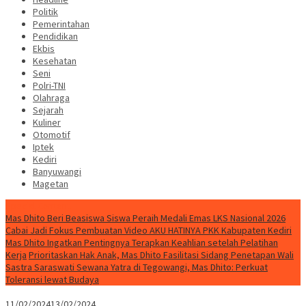
Politik
Pemerintahan
Pendidikan
Ekbis
Kesehatan
Seni
Polri-TNI
Olahraga
Sejarah
Kuliner
Otomotif
Iptek
Kediri
Banyuwangi
Magetan
Special Content
Mas Dhito Beri Beasiswa Siswa Peraih Medali Emas LKS Nasional 2026
Cabai Jadi Fokus Pembuatan Video AKU HATINYA PKK Kabupaten Kediri
Mas Dhito Ingatkan Pentingnya Terapkan Keahlian setelah Pelatihan
Kerja
Prioritaskan Hak Anak, Mas Dhito Fasilitasi Sidang Penetapan Wali
Sastra Saraswati Sewana Yatra di Tegowangi, Mas Dhito: Perkuat
Toleransi lewat Budaya
11/02/2024
13/02/2024