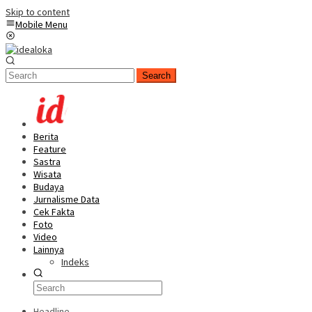
Skip to content
Mobile Menu
Search
Berita
Feature
Sastra
Wisata
Budaya
Jurnalisme Data
Cek Fakta
Foto
Video
Lainnya
Indeks
Headline