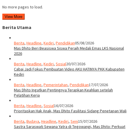
No more pages to load.
View More
Berita Utama
Berita
,
Headline
,
Kediri
,
Pendidikan
05/08/2026
Mas Dhito Beri Beasiswa Siswa Peraih Medali Emas LKS Nasional
2026
Berita
,
Headline
,
Kediri
,
Sosial
20/07/2026
Cabai Jadi Fokus Pembuatan Video AKU HATINYA PKK Kabupaten
Kediri
Berita
,
Headline
,
Pemerintahan
,
Pendidikan
17/07/2026
Mas Dhito Ingatkan Pentingnya Terapkan Keahlian setelah
Pelatihan Kerja
Berita
,
Headline
,
Sosial
16/07/2026
Prioritaskan Hak Anak, Mas Dhito Fasilitasi Sidang Penetapan Wali
Berita
,
Budaya
,
Headline
,
Kediri
,
Seni
15/07/2026
Sastra Saraswati Sewana Yatra di Tegowangi, Mas Dhito: Perkuat