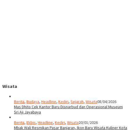
Wisata
Berita
,
Budaya
,
Headline
,
Kediri
,
Sejarah
,
Wisata
08/04/2026
Mas Dhito Cek Kantor Baru Disparbud dan Operasional Museum
Sri Aji Jayabaya
Berita
,
Ekbis
,
Headline
,
Kediri
,
Wisata
20/01/2026
Mbak Wali Resmikan Pasar Banjaran, Ikon Baru Wisata Kuliner Kota