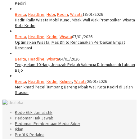
Kediri
Berita
,
Headline
,
Hobi
,
Kediri
,
Wisata
18/01/2026
Hadiri Rally Wisata Mobil Kuno, Mbak Wali Ajak Promosikan Wisata
Kota Kediri
Berita
,
Headline
,
Kediri
,
Wisata
07/01/2026
Optimalkan Wisata, Mas Dhito Rencanakan Perbaikan Empat
Destinasi
Berita
,
Headline
,
Wisata
04/01/2026
Tenggelam 10 Hari, Jenazah Pelatih Valencia Ditemukan di Labuan
Bajo
Berita
,
Headline
,
Kediri
,
Kuliner
,
Wisata
03/01/2026
Menikmati Pecel Tumpang Bareng Mbak Wali Kota Kediri di Jalan
Stasiun
Kode Etik Jurnalistik
Pedoman Hak Jawab
Pedoman Pemberitaan Media Siber
Iklan
Profil & Redaksi