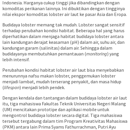
Indonesia. Harganya cukup tinggi jika dibandingkan dengan
komoditas perikanan lainnya. Ini dibuktikan dengan tingginya
nilai ekspor komoditas lobster air laut ke pasar Asia dan Eropa.
Budidaya lobster memang tak mudah. Lobster sangat sensitif
terhadap perubahan kondisi habitat. Beberapa hal yang harus
diperhatikan dalam menjaga habitat budidaya lobster antara
lain kandungan derajat keasaman (pH) dalam air, suhu air, dan
kandungan garam (salinitas) dalam air. Sehingga dalam
budidayanya membutuhkan pemantauan (
monitoring
) yang
lebih intensif.
Perubahan kondisi habitat lobster air laut bisa menyebabkan
menurunnya nafsu makan lobster, penggemukan lobster
menjadi lambat, mudah terserang penyakit, dan masa hidup
(
lifespan
) menjadi lebih pendek.
Dengan kendala dan tantangan dalam budidaya lobster air laut
itu, tiga mahasiswa Fakultas Teknik Universitas Negeri Malang
(UM) mencitakan prototipe dan aplikasi mobile untuk
mengontrol budidaya lobster secara digital. Tiga mahasiswa
tersebut tergabung dalam tim Program Kreativitas Mahasiswa
(PKM) antara lain Prima Syams Fathurrachman, Putri Ayu