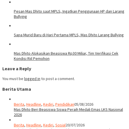
Pesan Mas Dhito saat MPLS, Ingatkan Penggunaan HP dan Larang
Bullying
Sapa Murid Baru di Hari Pertama MPLS, Mas Dhito Larang Bullying
Mas Dhito Alokasikan Beasiswa Rp30 Miliar, Tim Verifikasi Cek
Kondisi Riil Pemohon
Leave a Reply
You must be
logged in
to post a comment.
Berita Utama
Berita
,
Headline
,
Kediri
,
Pendidikan
05/08/2026
Mas Dhito Beri Beasiswa Siswa Peraih Medali Emas LKS Nasional
2026
Berita
,
Headline
,
Kediri
,
Sosial
20/07/2026