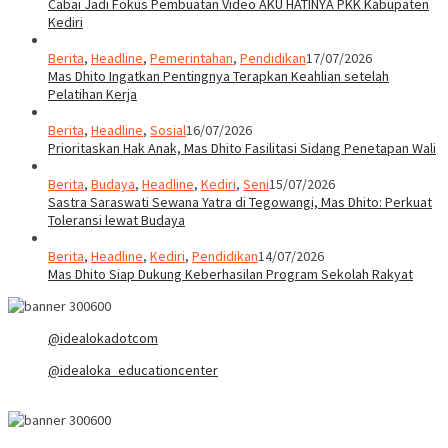
Cabai Jadi Fokus Pembuatan Video AKU HATINYA PKK Kabupaten
Kediri
Berita
,
Headline
,
Pemerintahan
,
Pendidikan
17/07/2026
Mas Dhito Ingatkan Pentingnya Terapkan Keahlian setelah
Pelatihan Kerja
Berita
,
Headline
,
Sosial
16/07/2026
Prioritaskan Hak Anak, Mas Dhito Fasilitasi Sidang Penetapan Wali
Berita
,
Budaya
,
Headline
,
Kediri
,
Seni
15/07/2026
Sastra Saraswati Sewana Yatra di Tegowangi, Mas Dhito: Perkuat
Toleransi lewat Budaya
Berita
,
Headline
,
Kediri
,
Pendidikan
14/07/2026
Mas Dhito Siap Dukung Keberhasilan Program Sekolah Rakyat
@idealokadotcom
@idealoka_educationcenter