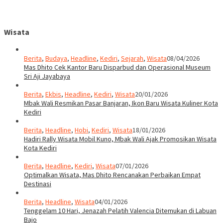
Wisata
Berita
,
Budaya
,
Headline
,
Kediri
,
Sejarah
,
Wisata
08/04/2026
Mas Dhito Cek Kantor Baru Disparbud dan Operasional Museum
Sri Aji Jayabaya
Berita
,
Ekbis
,
Headline
,
Kediri
,
Wisata
20/01/2026
Mbak Wali Resmikan Pasar Banjaran, Ikon Baru Wisata Kuliner Kota
Kediri
Berita
,
Headline
,
Hobi
,
Kediri
,
Wisata
18/01/2026
Hadiri Rally Wisata Mobil Kuno, Mbak Wali Ajak Promosikan Wisata
Kota Kediri
Berita
,
Headline
,
Kediri
,
Wisata
07/01/2026
Optimalkan Wisata, Mas Dhito Rencanakan Perbaikan Empat
Destinasi
Berita
,
Headline
,
Wisata
04/01/2026
Tenggelam 10 Hari, Jenazah Pelatih Valencia Ditemukan di Labuan
Bajo