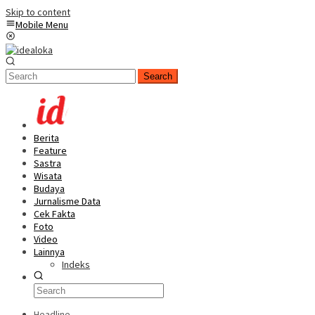
Skip to content
Mobile Menu
Search
Berita
Feature
Sastra
Wisata
Budaya
Jurnalisme Data
Cek Fakta
Foto
Video
Lainnya
Indeks
Headline