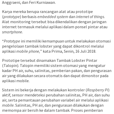
Anggraeni, dan Feri Kurniawan.
Karya mereka berupa rancangan alat atau prototipe
(
prototype
) berbasis
embedded
system
dan
internet
of things
.
Alat monitoring tersebut bisa dikendalikan dengan jaringan
internet termasuk melalui aplikasi dalam ponsel pintar atau
smartphone
.
“
P
rototype
ini memiliki kemampuan untuk melakukan otomasi
pengelolaan tambak lobster yang dapat dikontrol melalui
aplikasi
mobile
phone
,
” kata Prima, Senin, 16 Juli 2018.
Prototipe tersebut dinamakan Tambak Lobster Pintar
(Talopin). Talopin memiliki sistem otomasi yang mengatur
kadar PH air, suhu, salinitas, pemberian pakan, dan pengurasan
air yang dilakukan secara otomatis dan dapat dimonitor pada
aplikasi mobile.
Sistem ini bekerja dengan melakukan kontroler (
R
aspberry
Pi
)
aktif, sensor mendeteksi perubahan salinitas, PH air, dan suhu
air, serta pemantauan perubahan variabel air melalui aplikasi
mobile
. Salinitas, PH air, dan pengurasan dilakukan dengan
memompa air bersih ke dalam tambak. Proses pemberian