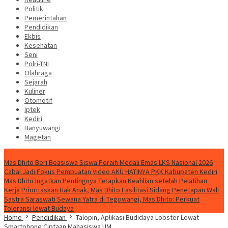
Politik
Pemerintahan
Pendidikan
Ekbis
Kesehatan
Seni
Polri-TNI
Olahraga
Sejarah
Kuliner
Otomotif
Iptek
Kediri
Banyuwangi
Magetan
Special Content
Mas Dhito Beri Beasiswa Siswa Peraih Medali Emas LKS Nasional 2026
Cabai Jadi Fokus Pembuatan Video AKU HATINYA PKK Kabupaten Kediri
Mas Dhito Ingatkan Pentingnya Terapkan Keahlian setelah Pelatihan
Kerja
Prioritaskan Hak Anak, Mas Dhito Fasilitasi Sidang Penetapan Wali
Sastra Saraswati Sewana Yatra di Tegowangi, Mas Dhito: Perkuat
Toleransi lewat Budaya
Home
Pendidikan
Talopin, Aplikasi Budidaya Lobster Lewat
Smartphone Ciptaan Mahasiswa UM