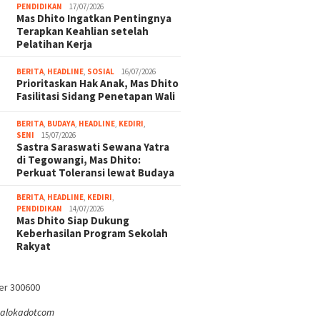
PENDIDIKAN
17/07/2026
Mas Dhito Ingatkan Pentingnya
Terapkan Keahlian setelah
Pelatihan Kerja
BERITA
,
HEADLINE
,
SOSIAL
16/07/2026
Prioritaskan Hak Anak, Mas Dhito
Fasilitasi Sidang Penetapan Wali
BERITA
,
BUDAYA
,
HEADLINE
,
KEDIRI
,
SENI
15/07/2026
Sastra Saraswati Sewana Yatra
di Tegowangi, Mas Dhito:
Perkuat Toleransi lewat Budaya
BERITA
,
HEADLINE
,
KEDIRI
,
PENDIDIKAN
14/07/2026
Mas Dhito Siap Dukung
Keberhasilan Program Sekolah
Rakyat
ealokadotcom