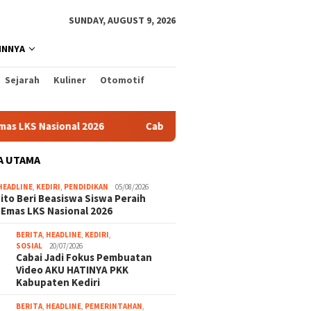
SUNDAY, AUGUST 9, 2026
INNYA
Sejarah
Kuliner
Otomotif
 Nasional 2026
Cabai Jadi Fokus Pembuatan Video AKU HA
A UTAMA
HEADLINE
,
KEDIRI
,
PENDIDIKAN
05/08/2026
ito Beri Beasiswa Siswa Peraih
 Emas LKS Nasional 2026
BERITA
,
HEADLINE
,
KEDIRI
,
SOSIAL
20/07/2026
Cabai Jadi Fokus Pembuatan
Video AKU HATINYA PKK
Kabupaten Kediri
BERITA
,
HEADLINE
,
PEMERINTAHAN
,