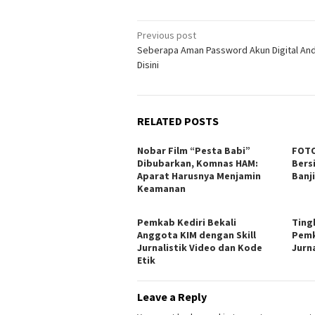
Post
Previous post
Seberapa Aman Password Akun Digital An
navigation
Disini
RELATED POSTS
Nobar Film “Pesta Babi”
FOTO
Dibubarkan, Komnas HAM:
Bers
Aparat Harusnya Menjamin
Banj
Keamanan
Pemkab Kediri Bekali
Ting
Anggota KIM dengan Skill
Pemk
Jurnalistik Video dan Kode
Jurn
Etik
Leave a Reply