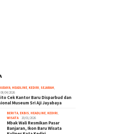
A
BUDAYA
,
HEADLINE
,
KEDIRI
,
SEJARAH
,
08/04/2026
ito Cek Kantor Baru Disparbud dan
ional Museum Sri Aji Jayabaya
BERITA
,
EKBIS
,
HEADLINE
,
KEDIRI
,
WISATA
20/01/2026
Mbak Wali Resmikan Pasar
Banjaran, Ikon Baru Wisata
Kuliner Kota Kediri