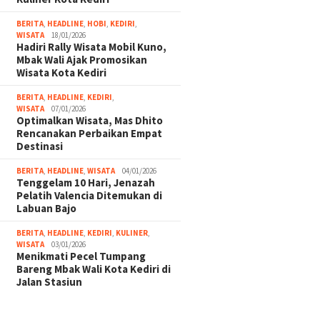
BERITA
,
HEADLINE
,
HOBI
,
KEDIRI
,
WISATA
18/01/2026
Hadiri Rally Wisata Mobil Kuno,
Mbak Wali Ajak Promosikan
Wisata Kota Kediri
BERITA
,
HEADLINE
,
KEDIRI
,
WISATA
07/01/2026
Optimalkan Wisata, Mas Dhito
Rencanakan Perbaikan Empat
Destinasi
BERITA
,
HEADLINE
,
WISATA
04/01/2026
Tenggelam 10 Hari, Jenazah
Pelatih Valencia Ditemukan di
Labuan Bajo
BERITA
,
HEADLINE
,
KEDIRI
,
KULINER
,
WISATA
03/01/2026
Menikmati Pecel Tumpang
Bareng Mbak Wali Kota Kediri di
Jalan Stasiun