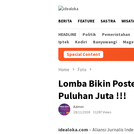
Skip
to
content
BERITA
FEATURE
SASTRA
WISAT
HEADLINE
Politik
Pemerintahan
Iptek
Kediri
Banyuwangi
Mage
Special Content
Home
Foto
Lomba Bikin Poste
Puluhan Juta !!!
Admin
28/11/2018
31287 Views
idealoka.com
– Aliansi Jurnalis In