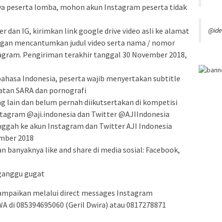
a peserta lomba, mohon akun Instagram peserta tidak
@ide
r dan IG, kirimkan link google drive video asli ke alamat
ngan mencantumkan judul video serta nama / nomor
gram. Pengiriman terakhir tanggal 30 November 2018,
ahasa Indonesia, peserta wajib menyertakan subtitle
atan SARA dan pornografi
ng lain dan belum pernah diikutsertakan di kompetisi
agram @aji.indonesia dan Twitter @AJIIndonesia
unggah ke akun Instagram dan Twitter AJI Indonesia
ember 2018
banyaknya like and share di media sosial: Facebook,
iganggu gugat
isampaikan melalui direct messages Instagram
WA di 085394695060 (Geril Dwira) atau 0817278871