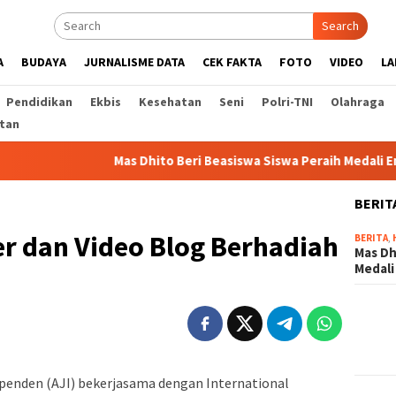
Search
A
BUDAYA
JURNALISME DATA
CEK FAKTA
FOTO
VIDEO
LA
Pendidikan
Ekbis
Kesehatan
Seni
Polri-TNI
Olahraga
tan
Mas Dhito Beri Beasiswa Siswa Peraih Medali Emas LKS
BERIT
r dan Video Blog Berhadiah
BERITA
,
Mas Dh
Medali
dependen (AJI) bekerjasama dengan International