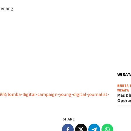
menang
WISAT
BERITA
,
WISATA
a/868/lomba-digital-campaign-young-digital-journalist-
Mas Dh
Operas
SHARE