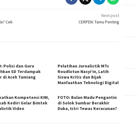
Next post
da? Cek
CERPEN: Tamu Penting
: Polisi dan Guru
Pelatihan Jurnalistik MTs
ihkan SD Terdampak
Roudlotun Nasyi’in, Latih
ir di Aceh Tamiang
Siswa Kritis dan Bijak
Manfaatkan Teknologi Digital
katkan Kompetensi KIM,
FOTO: Bulan Madu Pengantin
ab Kediri Gelar Bimtek
di Solok Sumbar Berakhir
alistik Video
Duka, Istri Tewas Keracunan?