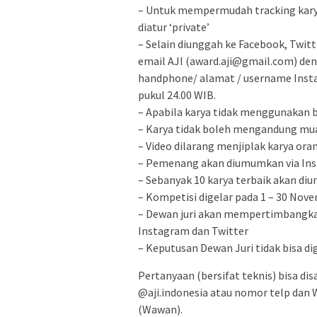
– Untuk mempermudah tracking kary
diatur ‘private’
– Selain diunggah ke Facebook, Twitte
email AJI (award.aji@gmail.com) de
handphone/ alamat / username Insta
pukul 24.00 WIB.
– Apabila karya tidak menggunakan b
– Karya tidak boleh mengandung mu
– Video dilarang menjiplak karya ora
– Pemenang akan diumumkan via Inst
– Sebanyak 10 karya terbaik akan di
– Kompetisi digelar pada 1 – 30 Nov
– Dewan juri akan mempertimbangkan 
Instagram dan Twitter
– Keputusan Dewan Juri tidak bisa d
Pertanyaan (bersifat teknis) bisa d
@aji.indonesia atau nomor telp dan 
(Wawan).