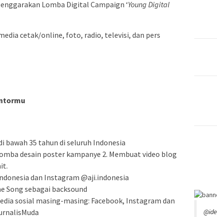
elenggarakan Lomba Digital Campaign ‘
Young Digital
edia cetak/online, foto, radio, televisi, dan pers
antormu
di bawah 35 tahun di seluruh Indonesia
. Lomba desain poster kampanye 2. Membuat video blog
it.
Indonesia dan Instagram @aji.indonesia
e Song sebagai backsound
edia sosial masing-masing: Facebook, Instagram dan
@id
urnalisMuda