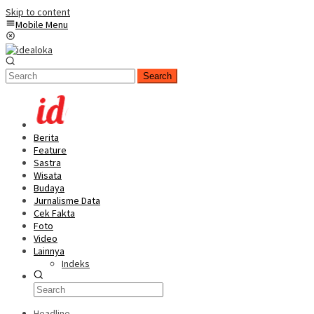
Skip to content
Mobile Menu
Search
Berita
Feature
Sastra
Wisata
Budaya
Jurnalisme Data
Cek Fakta
Foto
Video
Lainnya
Indeks
Headline