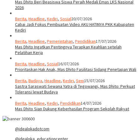
Mas Dhito Beri Beasiswa Siswa Peraih Medali Emas LKS Nasional
2026
Berita
,
Headline
,
Kediri
,
Sosial
20/07/2026
Cabai Jadi Fokus Pembuatan Video AKU HATINYA PKK Kabupaten
Kediri
Berita
,
Headline
,
Pemerintahan
,
Pendidikan
17/07/2026
Mas Dhito Ingatkan Pentingnya Terapkan Keahlian setelah
Pelatihan Kerja
Berita
,
Headline
,
Sosial
16/07/2026
Prioritaskan Hak Anak, Mas Dhito Fasilitasi Sidang Penetapan Wali
Berita
,
Budaya
,
Headline
,
Kediri
,
Seni
15/07/2026
Sastra Saraswati Sewana Yatra di Tegowangi, Mas Dhito: Perkuat
Toleransi lewat Budaya
Berita
,
Headline
,
Kediri
,
Pendidikan
14/07/2026
Mas Dhito Siap Dukung Keberhasilan Program Sekolah Rakyat
@idealokadotcom
@idealoka_educationcenter