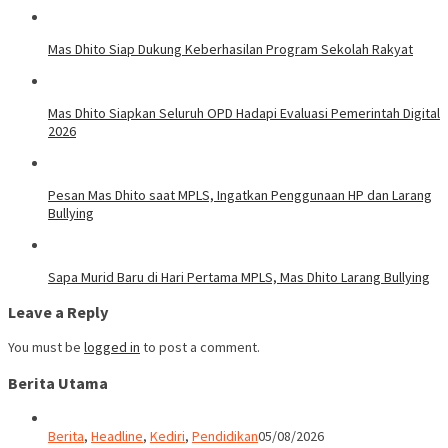
Mas Dhito Siap Dukung Keberhasilan Program Sekolah Rakyat
Mas Dhito Siapkan Seluruh OPD Hadapi Evaluasi Pemerintah Digital
2026
Pesan Mas Dhito saat MPLS, Ingatkan Penggunaan HP dan Larang
Bullying
Sapa Murid Baru di Hari Pertama MPLS, Mas Dhito Larang Bullying
Leave a Reply
You must be
logged in
to post a comment.
Berita Utama
Berita
,
Headline
,
Kediri
,
Pendidikan
05/08/2026