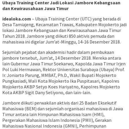
Ubaya Training Center Jadi Lokasi Jambore Kebangsaan
dan Kewirausahaan Jawa Timur
idealoka.com
– Ubaya Training Center (UTC) yang berada di
Desa Tamiajeng, Kecamatan Trawas, Kabupaten Mojokerto jadi
lokasi Jambore Kebangsaan dan Kewirausahaan Jawa Timur
Tahun 2018. Jambore yang diikuti 850 aktivis pemuda dan
mahasiswa ini digelar Jum’at-Minggu, 14-16 Desember 2018.
Sejumlah pejabat dan akademisi hadir dalam pembukaan
jambore tersebut, Jum’at, 14 Desember 2018. Mereka antara
lain Gubernur Jawa Timur Soekarwo, Kapolda Jawa Timur Irjen
Pol Luki Hermawan, Rektor Universitas Surabaya (Ubaya) Prof.
Ir. Joniarto Parung, MMBAT, Ph.D., Wakil Bupati Mojokerto
Pungkasiadi, Wali Kota Mojokerto Ika Puspitasari, Kapolres
Mojokerto AKBP Setyo Koes Hariyatno, Kapolres Mojokerto
Kota AKBP Sigit Dany Setiyono, dan lain-lain.
Jambore diikuti perwakilan aktivis dari 25 Badan Eksekutif
Mahasiswa (BEM) dan sejumlah organisasi mahasiswa di Jawa
Timur antara lain Himpunan Mahasiswa Isam (HMI),
Pergerakan Mahasiswa Islam Indonesia (PMII), Gerakan
Mahasiswa Nasional Indonesia (GMNI), Perhimpunan