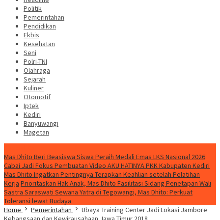
Politik
Pemerintahan
Pendidikan
Ekbis
Kesehatan
Seni
Polri-TNI
Olahraga
Sejarah
Kuliner
Otomotif
Iptek
Kediri
Banyuwangi
Magetan
Special Content
Mas Dhito Beri Beasiswa Siswa Peraih Medali Emas LKS Nasional 2026
Cabai Jadi Fokus Pembuatan Video AKU HATINYA PKK Kabupaten Kediri
Mas Dhito Ingatkan Pentingnya Terapkan Keahlian setelah Pelatihan
Kerja
Prioritaskan Hak Anak, Mas Dhito Fasilitasi Sidang Penetapan Wali
Sastra Saraswati Sewana Yatra di Tegowangi, Mas Dhito: Perkuat
Toleransi lewat Budaya
Home
Pemerintahan
Ubaya Training Center Jadi Lokasi Jambore
Kebangsaan dan Kewirausahaan Jawa Timur 2018