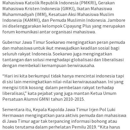
Mahasiswa Katolik Republik Indonesia (PMKRI), Gerakan
Mahasiswa Kristen Indonesia (GMKI), Ikatan Mahasiswa
Muhammadiyah (IMM), Kesatuan Aksi Mahasiswa Muslim
Indonesia (KAMMI), dan Pemuda Muslimin Indonesia. Jambore
ini diselenggarakan kelompok Cipayung Plus yang merupakan
forum komunikasi antar organisasi mahasiswa.
Gubernur Jawa Timur Soekarwo mengingatkan peran pemuda
dan mahasiswa untuk ikut mewujudkan keadilan sosial bagi
seluruh rakyat Indonesia. Soekarwo juga mengingatkan
tantangan dan solusi menghadapi globalisasi dan liberalisasi
dengan membekali kemampuan berwirausaha.
“Hari ini kita berkumpul tidak hanya mencintai indonesia tapi
di sisi lain meningkatkan nilai-nilai kerwirausaahaan. Ini yang
mengisi titik kosong dalam pembelaan rakyat terhadap
liberalisasi,” kata pejabat yang juga mantan Ketua Umum
Persatuan Alumni GMNI tahun 2010-2015.
Sementara itu, Kepala Kapolda Jawa Timur Irjen Pol Luki
Hermawan mengingatkan para aktivis pemuda dan mahasiswa
di Jawa Timur agar tak terpancing informasi bohong atau
hoaks terutama dalam perhelatan Pemilu 2019. “Kita harus