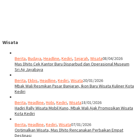
Wisata
Berita
,
Budaya
,
Headline
,
Kediri
,
Sejarah
,
Wisata
08/04/2026
Mas Dhito Cek Kantor Baru Disparbud dan Operasional Museum
Sri Aji Jayabaya
Berita
,
Ekbis
,
Headline
,
Kediri
,
Wisata
20/01/2026
Mbak Wali Resmikan Pasar Banjaran, Ikon Baru Wisata Kuliner Kota
Kediri
Berita
,
Headline
,
Hobi
,
Kediri
,
Wisata
18/01/2026
Hadiri Rally Wisata Mobil Kuno, Mbak Wali Ajak Promosikan Wisata
Kota Kediri
Berita
,
Headline
,
Kediri
,
Wisata
07/01/2026
Optimalkan Wisata, Mas Dhito Rencanakan Perbaikan Empat
Destinasi