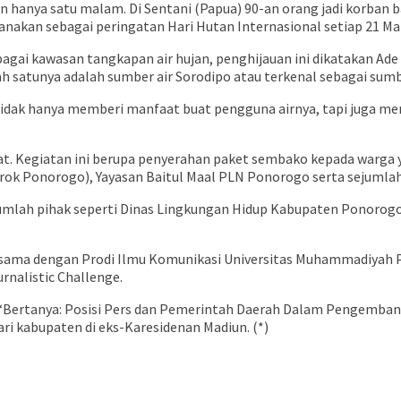
 hanya satu malam. Di Sentani (Papua) 90-an orang jadi korban ba
anakan sebagai peringatan Hari Hutan Internasional setiap 21 Ma
ai kawasan tangkapan air hujan, penghijauan ini dikatakan Ade 
h satunya adalah sumber air Sorodipo atau terkenal sebagai sumbe
tidak hanya memberi manfaat buat pengguna airnya, tapi juga memb
bat. Kegiatan ini berupa penyerahan paket sembako kepada warg
arok Ponorogo), Yayasan Baitul Maal PLN Ponorogo serta sejumla
mlah pihak seperti Dinas Lingkungan Hidup Kabupaten Ponorogo,
sama dengan Prodi Ilmu Komunikasi Universitas Muhammadiyah Po
rnalistic Challenge.
a ‘Bertanya: Posisi Pers dan Pemerintah Daerah Dalam Pengemba
i kabupaten di eks-Karesidenan Madiun. (*)