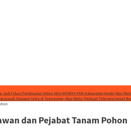
i Jadi Fokus Pembuatan Video AKU HATINYA PKK Kabupaten Kediri
Mas Dhit
Saraswati Sewana Yatra di Tegowangi, Mas Dhito: Perkuat Toleransi lewat B
Pohon
tawan dan Pejabat Tanam Pohon