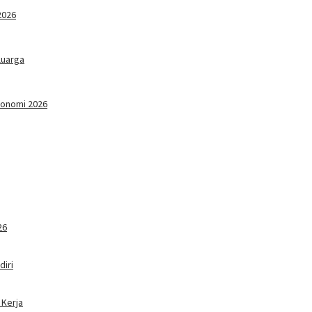
2026
luarga
konomi 2026
26
iri
 Kerja