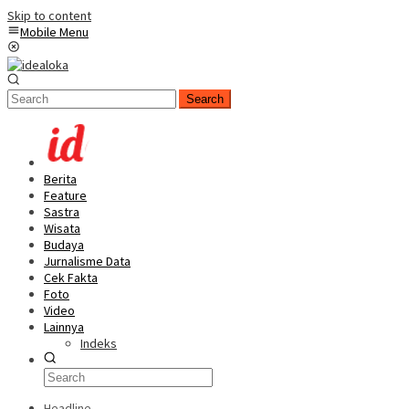
Skip to content
Mobile Menu
Search
Berita
Feature
Sastra
Wisata
Budaya
Jurnalisme Data
Cek Fakta
Foto
Video
Lainnya
Indeks
Headline