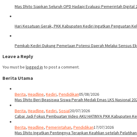
Mas Dhito Siapkan Seluruh OPD Hadapi Evaluasi Pemerintah Digital 
Hari Kesatuan Gerak, PKK Kabupaten Kediri Ingatkan Penguatan Ke
Pemkab Kediri Dukung Pemetaan Potensi Daerah Melalui Sensus E
Leave a Reply
You must be
logged in
to post a comment.
Berita Utama
Berita
,
Headline
,
Kediri
,
Pendidikan
05/08/2026
Mas Dhito Beri Beasiswa Siswa Peraih Medali Emas LKS Nasional 20
Berita
,
Headline
,
Kediri
,
Sosial
20/07/2026
Cabai Jadi Fokus Pembuatan Video AKU HATINYA PKK Kabupaten Ked
Berita
,
Headline
,
Pemerintahan
,
Pendidikan
17/07/2026
Mas Dhito Ingatkan Pentingnya Terapkan Keahlian setelah Pelatihan