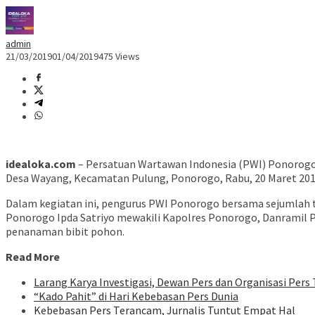
admin
21/03/2019
01/04/2019
475 Views
idealoka.com
– Persatuan Wartawan Indonesia (PWI) Ponorogo m
Desa Wayang, Kecamatan Pulung, Ponorogo, Rabu, 20 Maret 201
Dalam kegiatan ini, pengurus PWI Ponorogo bersama sejumlah t
Ponorogo Ipda Satriyo mewakili Kapolres Ponorogo, Danramil
penanaman bibit pohon.
Read More
Larang Karya Investigasi, Dewan Pers dan Organisasi Pers
“Kado Pahit” di Hari Kebebasan Pers Dunia
Kebebasan Pers Terancam, Jurnalis Tuntut Empat Hal