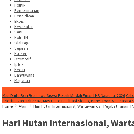
Politik
Pemerintahan
Pendidikan
Ekbis
Kesehatan
Seni
Polri-TNI
Olahraga
Sejarah
Kuliner
Otomotif
Iptek
Kediri
Banyuwangi
Magetan
Special Content
Mas Dhito Beri Beasiswa Siswa Peraih Medali Emas LKS Nasional 2026
Caba
Prioritaskan Hak Anak, Mas Dhito Fasilitasi Sidang Penetapan Wali
Sastra 
Home
Alam
Hari Hutan Internasional, Wartawan dan Pejabat Tanam 
Hari Hutan Internasional, War