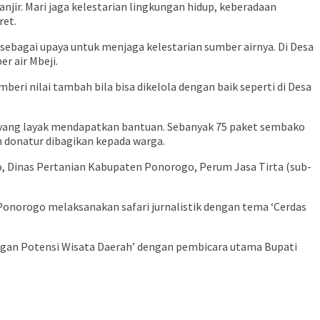
njir. Mari jaga kelestarian lingkungan hidup, keberadaan
ret.
sebagai upaya untuk menjaga kelestarian sumber airnya. Di Desa
r air Mbeji.
eri nilai tambah bila bisa dikelola dengan baik seperti di Desa
a yang layak mendapatkan bantuan. Sebanyak 75 paket sembako
h donatur dibagikan kepada warga.
 Dinas Pertanian Kabupaten Ponorogo, Perum Jasa Tirta (sub-
norogo melaksanakan safari jurnalistik dengan tema ‘Cerdas
ngan Potensi Wisata Daerah’ dengan pembicara utama Bupati