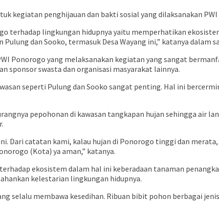
 kegiatan penghijauan dan bakti sosial yang dilaksanakan PWI 
o terhadap lingkungan hidupnya yaitu memperhatikan ekosist
an Pulung dan Sooko, termasuk Desa Wayang ini,” katanya dalam 
I Ponorogo yang melaksanakan kegiatan yang sangat bermanfaa
n sponsor swasta dan organisasi masyarakat lainnya.
san seperti Pulung dan Sooko sangat penting. Hal ini bercermin 
kurangnya pepohonan di kawasan tangkapan hujan sehingga air la
r.
 ini. Dari catatan kami, kalau hujan di Ponorogo tinggi dan merat
Ponorogo (Kota) ya aman,” katanya.
rhadap ekosistem dalam hal ini keberadaan tanaman penangkap ai
ahankan kelestarian lingkungan hidupnya.
yang selalu membawa kesedihan. Ribuan bibit pohon berbagai jen