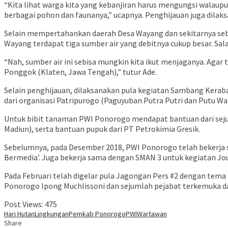
“Kita lihat warga kita yang kebanjiran harus mengungsi walaupun
berbagai pohon dan faunanya,” ucapnya. Penghijauan juga dilaks
Selain mempertahankan daerah Desa Wayang dan sekitarnya sebag
Wayang terdapat tiga sumber air yang debitnya cukup besar. Sala
“Nah, sumber air ini sebisa mungkin kita ikut menjaganya. Agar 
Ponggok (Klaten, Jawa Tengah),” tutur Ade.
Selain penghijauan, dilaksanakan pula kegiatan Sambang Kera
dari organisasi Patripurogo (Paguyuban Putra Putri dan Putu W
Untuk bibit tanaman PWI Ponorogo mendapat bantuan dari seju
Madiun), serta bantuan pupuk dari PT Petrokimia Gresik.
Sebelumnya, pada Desember 2018, PWI Ponorogo telah bekerja 
Bermedia’. Juga bekerja sama dengan SMAN 3 untuk kegiatan Jou
Pada Februari telah digelar pula Jagongan Pers #2 dengan tem
Ponorogo Ipong Muchlissoni dan sejumlah pejabat terkemuka dar
Post Views:
475
Hari Hutan
Lingkungan
Pemkab Ponorogo
PWI
Wartawan
Share