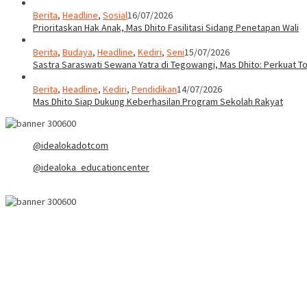
Berita
,
Headline
,
Sosial
16/07/2026
Prioritaskan Hak Anak, Mas Dhito Fasilitasi Sidang Penetapan Wali
Berita
,
Budaya
,
Headline
,
Kediri
,
Seni
15/07/2026
Sastra Saraswati Sewana Yatra di Tegowangi, Mas Dhito: Perkuat T
Berita
,
Headline
,
Kediri
,
Pendidikan
14/07/2026
Mas Dhito Siap Dukung Keberhasilan Program Sekolah Rakyat
@idealokadotcom
@idealoka_educationcenter