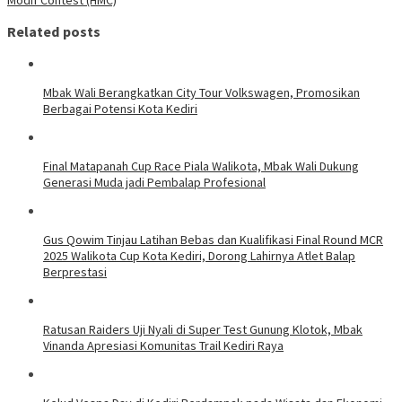
Related posts
Mbak Wali Berangkatkan City Tour Volkswagen, Promosikan
Berbagai Potensi Kota Kediri
Final Matapanah Cup Race Piala Walikota, Mbak Wali Dukung
Generasi Muda jadi Pembalap Profesional
Gus Qowim Tinjau Latihan Bebas dan Kualifikasi Final Round MCR
2025 Walikota Cup Kota Kediri, Dorong Lahirnya Atlet Balap
Berprestasi
Ratusan Raiders Uji Nyali di Super Test Gunung Klotok, Mbak
Vinanda Apresiasi Komunitas Trail Kediri Raya