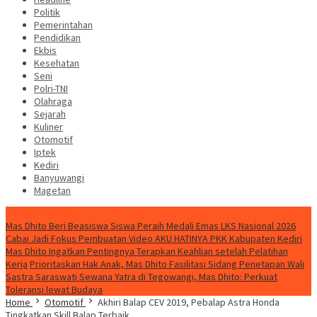
Politik
Pemerintahan
Pendidikan
Ekbis
Kesehatan
Seni
Polri-TNI
Olahraga
Sejarah
Kuliner
Otomotif
Iptek
Kediri
Banyuwangi
Magetan
Special Content
Mas Dhito Beri Beasiswa Siswa Peraih Medali Emas LKS Nasional 2026
Cabai Jadi Fokus Pembuatan Video AKU HATINYA PKK Kabupaten Kediri
Mas Dhito Ingatkan Pentingnya Terapkan Keahlian setelah Pelatihan
Kerja
Prioritaskan Hak Anak, Mas Dhito Fasilitasi Sidang Penetapan Wali
Sastra Saraswati Sewana Yatra di Tegowangi, Mas Dhito: Perkuat
Toleransi lewat Budaya
Home
Otomotif
Akhiri Balap CEV 2019, Pebalap Astra Honda
Tingkatkan Skill Balap Terbaik