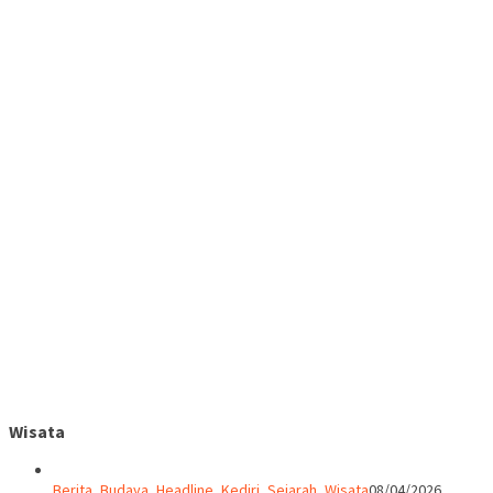
Wisata
Berita
,
Budaya
,
Headline
,
Kediri
,
Sejarah
,
Wisata
08/04/2026