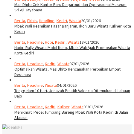
Mas Dhito Cek Kantor Baru Disparbud dan Operasional Museum
Sri Aji Jayabaya
Berita
,
Ekbis
,
Headline
,
Kediri
,
Wisata
20/01/2026
Mbak Wali Resmikan Pasar Banjaran, Ikon Baru Wisata Kuliner Kota
Kediri
Berita
,
Headline
,
Hobi
,
Kediri
,
Wisata
18/01/2026
Hadiri Rally Wisata Mobil Kuno, Mbak Wali Ajak Promosikan Wisata
Kota Kediri
Berita
,
Headline
,
Kediri
,
Wisata
07/01/2026
Optimalkan Wisata, Mas Dhito Rencanakan Perbaikan Empat
Destinasi
Berita
,
Headline
,
Wisata
04/01/2026
Tenggelam 10 Hari, Jenazah Pelatih Valencia Ditemukan di Labuan
Bajo
Berita
,
Headline
,
Kediri
,
Kuliner
,
Wisata
03/01/2026
Menikmati Pecel Tumpang Bareng Mbak Wali Kota Kediri di Jalan
Stasiun