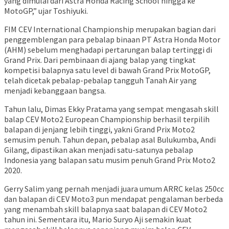
yang dimulai dari Astra Honda Racing School hingga ke
MotoGP,” ujar Toshiyuki.
FIM CEV International Championship merupakan bagian dari
penggemblengan para pebalap binaan PT Astra Honda Motor
(AHM) sebelum menghadapi pertarungan balap tertinggi di
Grand Prix. Dari pembinaan di ajang balap yang tingkat
kompetisi balapnya satu level di bawah Grand Prix MotoGP,
telah dicetak pebalap-pebalap tangguh Tanah Air yang
menjadi kebanggaan bangsa.
Tahun lalu, Dimas Ekky Pratama yang sempat mengasah skill
balap CEV Moto2 European Championship berhasil terpilih
balapan di jenjang lebih tinggi, yakni Grand Prix Moto2
semusim penuh. Tahun depan, pebalap asal Bulukumba, Andi
Gilang, dipastikan akan menjadi satu-satunya pebalap
Indonesia yang balapan satu musim penuh Grand Prix Moto2
2020.
Gerry Salim yang pernah menjadi juara umum ARRC kelas 250cc
dan balapan di CEV Moto3 pun mendapat pengalaman berbeda
yang menambah skill balapnya saat balapan di CEV Moto2
tahun ini. Sementara itu, Mario Suryo Aji semakin kuat