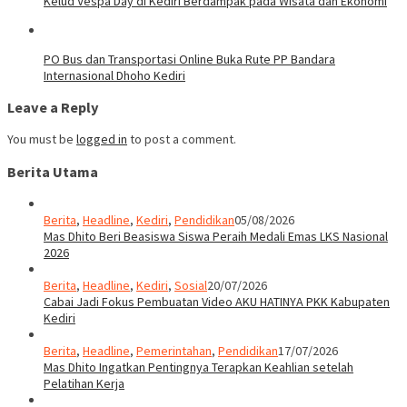
Kelud Vespa Day di Kediri Berdampak pada Wisata dan Ekonomi
PO Bus dan Transportasi Online Buka Rute PP Bandara
Internasional Dhoho Kediri
Leave a Reply
You must be
logged in
to post a comment.
Berita Utama
Berita
,
Headline
,
Kediri
,
Pendidikan
05/08/2026
Mas Dhito Beri Beasiswa Siswa Peraih Medali Emas LKS Nasional
2026
Berita
,
Headline
,
Kediri
,
Sosial
20/07/2026
Cabai Jadi Fokus Pembuatan Video AKU HATINYA PKK Kabupaten
Kediri
Berita
,
Headline
,
Pemerintahan
,
Pendidikan
17/07/2026
Mas Dhito Ingatkan Pentingnya Terapkan Keahlian setelah
Pelatihan Kerja