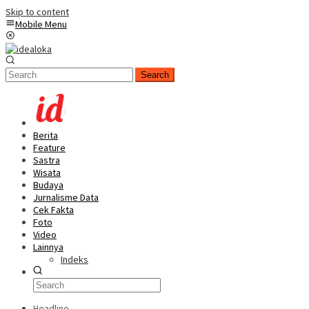
Skip to content
Mobile Menu
Search
Berita
Feature
Sastra
Wisata
Budaya
Jurnalisme Data
Cek Fakta
Foto
Video
Lainnya
Indeks
Headline