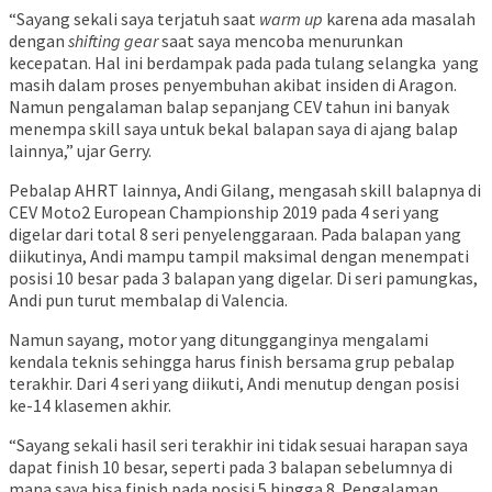
“Sayang sekali saya terjatuh saat
warm up
karena ada masalah
dengan
shifting gear
saat saya mencoba menurunkan
kecepatan. Hal ini berdampak pada pada tulang selangka yang
masih dalam proses penyembuhan akibat insiden di Aragon.
Namun pengalaman balap sepanjang CEV tahun ini banyak
menempa skill saya untuk bekal balapan saya di ajang balap
lainnya,” ujar Gerry.
Pebalap AHRT lainnya, Andi Gilang, mengasah skill balapnya di
CEV Moto2 European Championship 2019 pada 4 seri yang
digelar dari total 8 seri penyelenggaraan. Pada balapan yang
diikutinya, Andi mampu tampil maksimal dengan menempati
posisi 10 besar pada 3 balapan yang digelar. Di seri pamungkas,
Andi pun turut membalap di Valencia.
Namun sayang, motor yang ditungganginya mengalami
kendala teknis sehingga harus finish bersama grup pebalap
terakhir. Dari 4 seri yang diikuti, Andi menutup dengan posisi
ke-14 klasemen akhir.
“Sayang sekali hasil seri terakhir ini tidak sesuai harapan saya
dapat finish 10 besar, seperti pada 3 balapan sebelumnya di
mana saya bisa finish pada posisi 5 hingga 8. Pengalaman