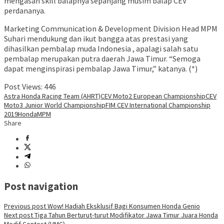
mengasah skill balapnya sepanjang musim balap CEV
perdananya.
Marketing Communication & Development Division Head MPM
Suhari mendukung dan ikut bangga atas prestasi yang
dihasilkan pembalap muda Indonesia , apalagi salah satu
pembalap merupakan putra daerah Jawa Timur. “Semoga
dapat menginspirasi pembalap Jawa Timur,” katanya. (*)
Post Views:
446
Astra Honda Racing Team (AHRT)
CEV Moto2 European Championship
CEV
Moto3 Junior World Championship
FIM CEV International Championship
2019
Honda
MPM
Share
Post navigation
Previous post
Wow! Hadiah Eksklusif Bagi Konsumen Honda Genio
Next post
Tiga Tahun Berturut-turut Modifikator Jawa Timur Juara Honda
Modif Contest (HMC)