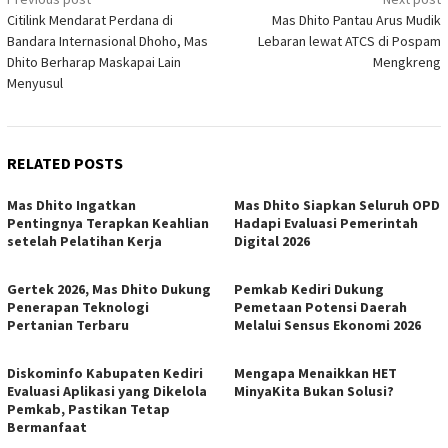
Post
Citilink Mendarat Perdana di
Mas Dhito Pantau Arus Mudik
navigation
Bandara Internasional Dhoho, Mas
Lebaran lewat ATCS di Pospam
Dhito Berharap Maskapai Lain
Mengkreng
Menyusul
RELATED POSTS
Mas Dhito Ingatkan
Mas Dhito Siapkan Seluruh OPD
Pentingnya Terapkan Keahlian
Hadapi Evaluasi Pemerintah
setelah Pelatihan Kerja
Digital 2026
Gertek 2026, Mas Dhito Dukung
Pemkab Kediri Dukung
Penerapan Teknologi
Pemetaan Potensi Daerah
Pertanian Terbaru
Melalui Sensus Ekonomi 2026
Diskominfo Kabupaten Kediri
Mengapa Menaikkan HET
Evaluasi Aplikasi yang Dikelola
MinyaKita Bukan Solusi?
Pemkab, Pastikan Tetap
Bermanfaat