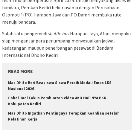
resmi mulai beroperasi 5 April 2024. Untuk menyokong akses ke
bandara, Pemkab Kediri bekerjasama dengan Perusahaan
Otomotif (PO) Harapan Jaya dan PO Damri membuka rute
menuju bandara.
Salah satu pengemudi
shuttle
bus
Harapan Jaya, Afan, mengaku
siap mengantar para penumpang menyesuaikan jadwal
kedatangan maupun penerbangan pesawat di Bandara
Internasional Dhoho Kediri.
READ MORE
Mas Dhito Beri Beasiswa Siswa Peraih Medali Emas LKS
Nasional 2026
Cabai Jadi Fokus Pembuatan Video AKU HATINYA PKK
Kabupaten Kediri
Mas Dhito Ingatkan Pentingnya Terapkan Keahlian setelah
Pelatihan Kerja