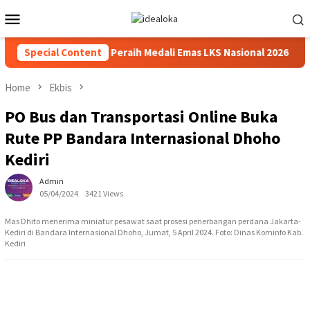
Skip
Mobile
to
Menu
content
eri Beasiswa Siswa Peraih Medali Emas LKS Nasional 2026
Special Content
Home
Ekbis
PO Bus dan Transportasi Online Buka
Rute PP Bandara Internasional Dhoho
Kediri
Admin
05/04/2024
3421 Views
Mas Dhito menerima miniatur pesawat saat prosesi penerbangan perdana Jakarta-
Kediri di Bandara Internasional Dhoho, Jumat, 5 April 2024. Foto: Dinas Kominfo Kab.
Kediri