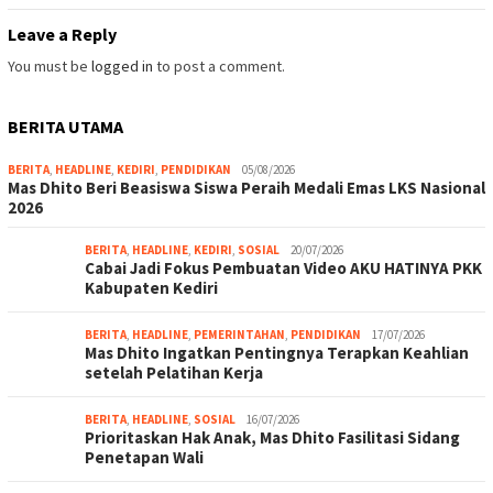
Leave a Reply
You must be
logged in
to post a comment.
BERITA UTAMA
BERITA
,
HEADLINE
,
KEDIRI
,
PENDIDIKAN
05/08/2026
Mas Dhito Beri Beasiswa Siswa Peraih Medali Emas LKS Nasional
2026
BERITA
,
HEADLINE
,
KEDIRI
,
SOSIAL
20/07/2026
Cabai Jadi Fokus Pembuatan Video AKU HATINYA PKK
Kabupaten Kediri
BERITA
,
HEADLINE
,
PEMERINTAHAN
,
PENDIDIKAN
17/07/2026
Mas Dhito Ingatkan Pentingnya Terapkan Keahlian
setelah Pelatihan Kerja
BERITA
,
HEADLINE
,
SOSIAL
16/07/2026
Prioritaskan Hak Anak, Mas Dhito Fasilitasi Sidang
Penetapan Wali