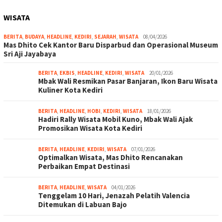
WISATA
BERITA
,
BUDAYA
,
HEADLINE
,
KEDIRI
,
SEJARAH
,
WISATA
08/04/2026
Mas Dhito Cek Kantor Baru Disparbud dan Operasional Museum
Sri Aji Jayabaya
BERITA
,
EKBIS
,
HEADLINE
,
KEDIRI
,
WISATA
20/01/2026
Mbak Wali Resmikan Pasar Banjaran, Ikon Baru Wisata
Kuliner Kota Kediri
BERITA
,
HEADLINE
,
HOBI
,
KEDIRI
,
WISATA
18/01/2026
Hadiri Rally Wisata Mobil Kuno, Mbak Wali Ajak
Promosikan Wisata Kota Kediri
BERITA
,
HEADLINE
,
KEDIRI
,
WISATA
07/01/2026
Optimalkan Wisata, Mas Dhito Rencanakan
Perbaikan Empat Destinasi
BERITA
,
HEADLINE
,
WISATA
04/01/2026
Tenggelam 10 Hari, Jenazah Pelatih Valencia
Ditemukan di Labuan Bajo