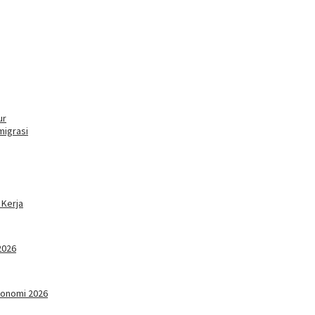
ur
migrasi
 Kerja
2026
konomi 2026