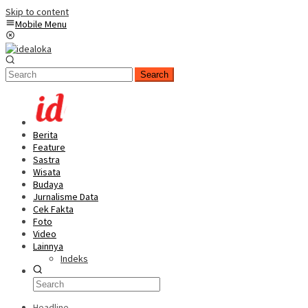
Skip to content
Mobile Menu
Search
Berita
Feature
Sastra
Wisata
Budaya
Jurnalisme Data
Cek Fakta
Foto
Video
Lainnya
Indeks
Headline