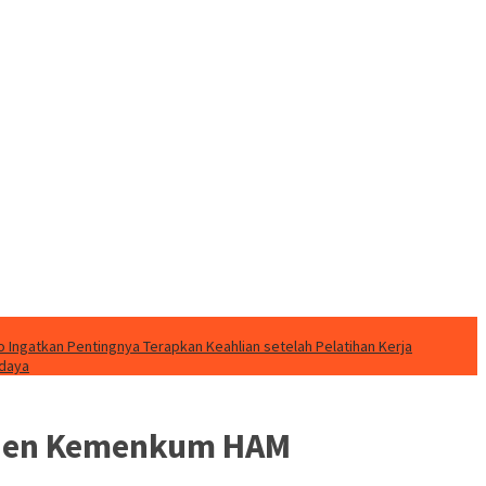
o Ingatkan Pentingnya Terapkan Keahlian setelah Pelatihan Kerja
udaya
 Irjen Kemenkum HAM