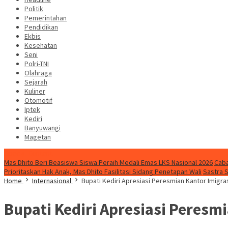
Politik
Pemerintahan
Pendidikan
Ekbis
Kesehatan
Seni
Polri-TNI
Olahraga
Sejarah
Kuliner
Otomotif
Iptek
Kediri
Banyuwangi
Magetan
Special Content
Mas Dhito Beri Beasiswa Siswa Peraih Medali Emas LKS Nasional 2026
Caba
Prioritaskan Hak Anak, Mas Dhito Fasilitasi Sidang Penetapan Wali
Sastra 
Home
Internasional
Bupati Kediri Apresiasi Peresmian Kantor Imigra
Bupati Kediri Apresiasi Peresm