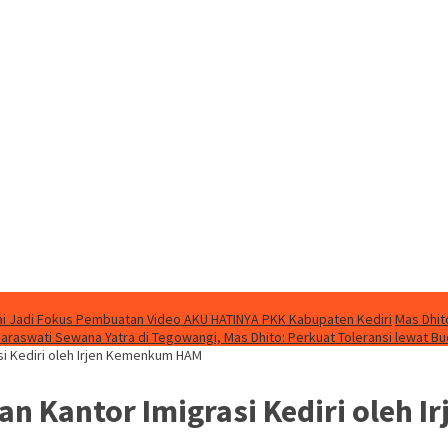
i Jadi Fokus Pembuatan Video AKU HATINYA PKK Kabupaten Kediri
Mas Dhit
Saraswati Sewana Yatra di Tegowangi, Mas Dhito: Perkuat Toleransi lewat B
si Kediri oleh Irjen Kemenkum HAM
ian Kantor Imigrasi Kediri oleh