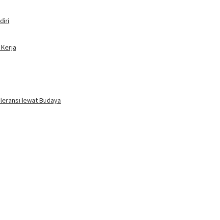
iri
 Kerja
oleransi lewat Budaya