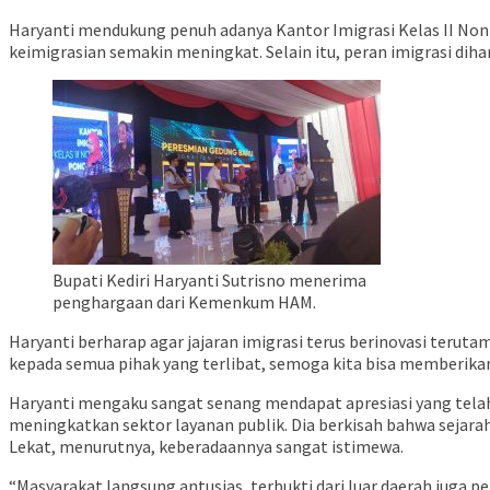
Haryanti mendukung penuh adanya Kantor Imigrasi Kelas II Non
keimigrasian semakin meningkat. Selain itu, peran imigrasi dih
Bupati Kediri Haryanti Sutrisno menerima
penghargaan dari Kemenkum HAM.
Haryanti berharap agar jajaran imigrasi terus berinovasi teru
kepada semua pihak yang terlibat, semoga kita bisa memberikan
Haryanti mengaku sangat senang mendapat apresiasi yang tel
meningkatkan sektor layanan publik. Dia berkisah bahwa sejarah 
Lekat, menurutnya, keberadaannya sangat istimewa.
“Masyarakat langsung antusias, terbukti dari luar daerah juga pe