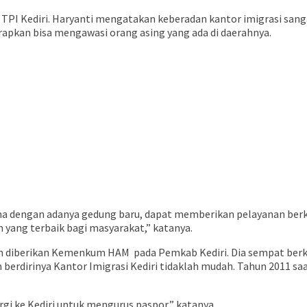
 TPI Kediri. Haryanti mengatakan keberadan kantor imigrasi san
arapkan bisa mengawasi orang asing yang ada di daerahnya.
tama dengan adanya gedung baru, dapat memberikan pelayanan berk
 yang terbaik bagi masyarakat,” katanya.
ah diberikan Kemenkum HAM pada Pemkab Kediri. Dia sempat be
berdirinya Kantor Imigrasi Kediri tidaklah mudah. Tahun 2011 saa
rgi ke Kediri untuk mengurus paspor,” katanya.