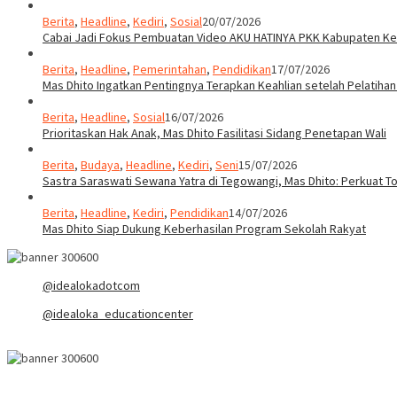
Berita
,
Headline
,
Kediri
,
Sosial
20/07/2026
Cabai Jadi Fokus Pembuatan Video AKU HATINYA PKK Kabupaten Ked
Berita
,
Headline
,
Pemerintahan
,
Pendidikan
17/07/2026
Mas Dhito Ingatkan Pentingnya Terapkan Keahlian setelah Pelatihan
Berita
,
Headline
,
Sosial
16/07/2026
Prioritaskan Hak Anak, Mas Dhito Fasilitasi Sidang Penetapan Wali
Berita
,
Budaya
,
Headline
,
Kediri
,
Seni
15/07/2026
Sastra Saraswati Sewana Yatra di Tegowangi, Mas Dhito: Perkuat T
Berita
,
Headline
,
Kediri
,
Pendidikan
14/07/2026
Mas Dhito Siap Dukung Keberhasilan Program Sekolah Rakyat
@idealokadotcom
@idealoka_educationcenter