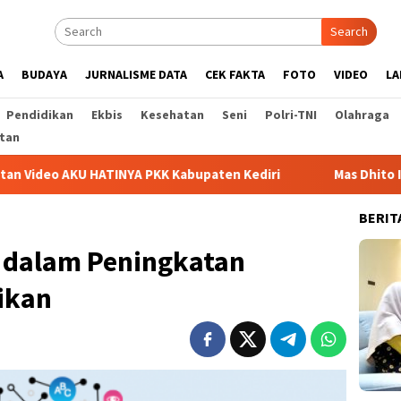
Search
A
BUDAYA
JURNALISME DATA
CEK FAKTA
FOTO
VIDEO
LA
Pendidikan
Ekbis
Kesehatan
Seni
Polri-TNI
Olahraga
tan
TINYA PKK Kabupaten Kediri
Mas Dhito Ingatkan Penting
BERIT
k dalam Peningkatan
ikan