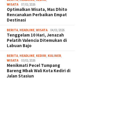
WISATA
07/01/2026
Optimalkan Wisata, Mas Dhito
Rencanakan Perbaikan Empat
Destinasi
BERITA
,
HEADLINE
,
WISATA
04/01/2026
Tenggelam 10 Hari, Jenazah
Pelatih Valencia Ditemukan di
Labuan Bajo
BERITA
,
HEADLINE
,
KEDIRI
,
KULINER
,
WISATA
03/01/2026
Menikmati Pecel Tumpang
Bareng Mbak Wali Kota Kediri di
Jalan Stasiun