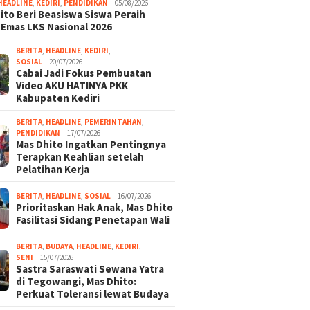
HEADLINE
,
KEDIRI
,
PENDIDIKAN
05/08/2026
ito Beri Beasiswa Siswa Peraih
 Emas LKS Nasional 2026
BERITA
,
HEADLINE
,
KEDIRI
,
SOSIAL
20/07/2026
Cabai Jadi Fokus Pembuatan
Video AKU HATINYA PKK
Kabupaten Kediri
BERITA
,
HEADLINE
,
PEMERINTAHAN
,
PENDIDIKAN
17/07/2026
Mas Dhito Ingatkan Pentingnya
Terapkan Keahlian setelah
Pelatihan Kerja
BERITA
,
HEADLINE
,
SOSIAL
16/07/2026
Prioritaskan Hak Anak, Mas Dhito
Fasilitasi Sidang Penetapan Wali
BERITA
,
BUDAYA
,
HEADLINE
,
KEDIRI
,
SENI
15/07/2026
Sastra Saraswati Sewana Yatra
di Tegowangi, Mas Dhito:
Perkuat Toleransi lewat Budaya