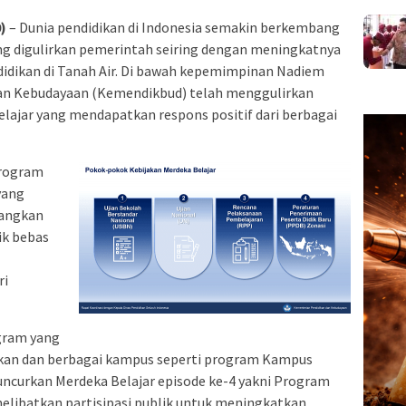
0)
– Dunia pendidikan di Indonesia semakin berkembang
ng digulirkan pemerintah seiring dengan meningkatnya
idikan di Tanah Air. Di bawah kepemimpinan Nadiem
an Kebudayaan (Kemendikbud) telah menggulirkan
lajar yang mendapatkan respons positif dari berbagai
rogram
yang
angkan
ik bebas
ri
gram yang
ikan dan berbagai kampus seperti program Kampus
curkan Merdeka Belajar episode ke-4 yakni Program
elibatkan partisipasi publik untuk meningkatkan