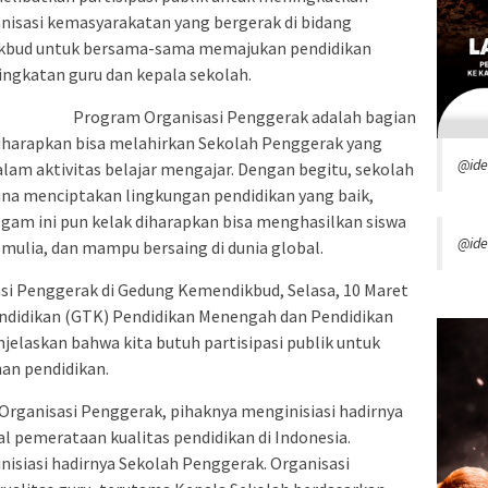
nisasi kemasyarakatan yang bergerak di bidang
ikbud untuk bersama-sama memajukan pendidikan
ngkatan guru dan kepala sekolah.
Program Organisasi Penggerak adalah bagian
diharapkan bisa melahirkan Sekolah Penggerak yang
@id
am aktivitas belajar mengajar. Dengan begitu, sekolah
una menciptakan lingkungan pendidikan yang baik,
ogam ini pun kelak diharapkan bisa menghasilkan siswa
@ide
 mulia, dan mampu bersaing di dunia global.
i Penggerak di Gedung Kemendikbud, Selasa, 10 Maret
endidikan (GTK) Pendidikan Menengah dan Pendidikan
elaskan bahwa kita butuh partisipasi publik untuk
an pendidikan.
ganisasi Penggerak, pihaknya menginisiasi hadirnya
l pemerataan kualitas pendidikan di Indonesia.
nisiasi hadirnya Sekolah Penggerak. Organisasi