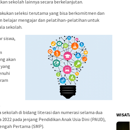
an sekolah lainnya secara berkelanjutan.
ilakukan seleksi terutama yang bisa berkomitmen dan
n belajar mengajar dan pelatihan-pelatihan untuk
la sekolah.
r siswa,
m
ang akan
 yang
enuhi
gram
n
 sekolah di bidang literasi dan numerasi selama dua
WISAT
a 2022 pada jenjang Pendidikan Anak Usia Dini (PAUD),
nengah Pertama (SMP).