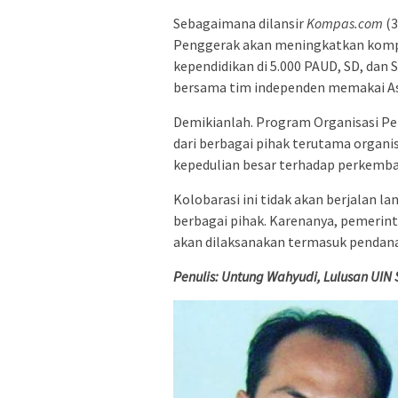
Sebagaimana dilansir
Kompas.com
(3
Penggerak akan meningkatkan kompet
kependidikan di 5.000 PAUD, SD, dan 
bersama tim independen memakai 
Demikianlah. Program Organisasi P
dari berbagai pihak terutama organ
kepedulian besar terhadap perkemban
Kolobarasi ini tidak akan berjalan la
berbagai pihak. Karenanya, pemeri
akan dilaksanakan termasuk pendana
Penulis:
Untung Wahyudi,
L
ulusan UIN