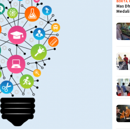
BERITA
,
Mas Dh
Medali