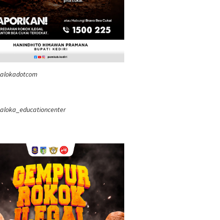
ealokadotcom
aloka_educationcenter