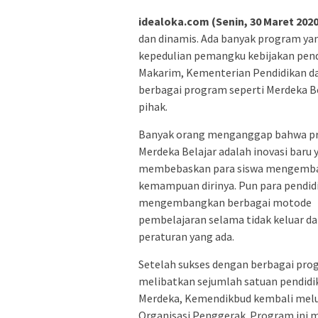
idealoka.com (Senin, 30 Maret 202
dan dinamis. Ada banyak program ya
kepedulian pemangku kebijakan pend
Makarim, Kementerian Pendidikan d
berbagai program seperti Merdeka Be
pihak.
Banyak orang menganggap bahwa p
Merdeka Belajar adalah inovasi baru 
membebaskan para siswa mengemb
kemampuan dirinya. Pun para pendid
mengembangkan berbagai motode
pembelajaran selama tidak keluar da
peraturan yang ada.
Setelah sukses dengan berbagai pro
melibatkan sejumlah satuan pendid
Merdeka, Kemendikbud kembali melun
Organisasi Penggerak. Program ini m