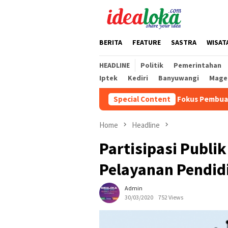
Skip
to
content
BERITA
FEATURE
SASTRA
WISAT
HEADLINE
Politik
Pemerintahan
Iptek
Kediri
Banyuwangi
Mage
 Nasional 2026
Cabai Jadi Fokus Pembuatan Video AKU HA
Special Content
Home
Headline
Partisipasi Publi
Pelayanan Pendid
Admin
30/03/2020
752 Views