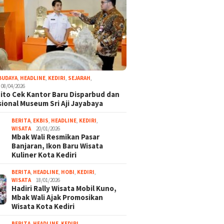
BUDAYA
,
HEADLINE
,
KEDIRI
,
SEJARAH
,
08/04/2026
ito Cek Kantor Baru Disparbud dan
ional Museum Sri Aji Jayabaya
BERITA
,
EKBIS
,
HEADLINE
,
KEDIRI
,
WISATA
20/01/2026
Mbak Wali Resmikan Pasar
Banjaran, Ikon Baru Wisata
Kuliner Kota Kediri
BERITA
,
HEADLINE
,
HOBI
,
KEDIRI
,
WISATA
18/01/2026
Hadiri Rally Wisata Mobil Kuno,
Mbak Wali Ajak Promosikan
Wisata Kota Kediri
BERITA
,
HEADLINE
,
KEDIRI
,