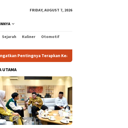
FRIDAY, AUGUST 7, 2026
INNYA
Sejarah
Kuliner
Otomotif
nya Terapkan Keahlian setelah Pelatihan Kerja
Prioritas
A UTAMA