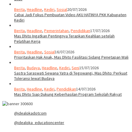
Berita
,
Headline
,
Kediri
,
Sosial
20/07/2026
Cabai Jadi Fokus Pembuatan Video AKU HATINYA PKK Kabupaten
Kediri
Berita
,
Headline
,
Pemerintahan
,
Pendidikan
17/07/2026
Mas Dhito Ingatkan Pentingnya Terapkan Keahlian setelah
Pelatihan Kerja
Berita
,
Headline
,
Sosial
16/07/2026
Prioritaskan Hak Anak, Mas Dhito Fasilitasi Sidang Penetapan Wali
Berita
,
Budaya
,
Headline
,
Kediri
,
Seni
15/07/2026
Sastra Saraswati Sewana Yatra di Tegowangi, Mas Dhito: Perkuat
Toleransi lewat Budaya
Berita
,
Headline
,
Kediri
,
Pendidikan
14/07/2026
Mas Dhito Siap Dukung Keberhasilan Program Sekolah Rakyat
@idealokadotcom
@idealoka_educationcenter