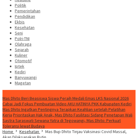
Politik
Pemerintahan
Pendidikan
Ekbis
Kesehatan
Seni
Polri-TNI
Olahraga
Sejarah
Kuliner
Otomotif
Iptek
Kediri
Banyuwangi
Magetan
Special Content
Mas Dhito Beri Beasiswa Siswa Peraih Medali Emas LKS Nasional 2026
Cabai Jadi Fokus Pembuatan Video AKU HATINYA PKK Kabupaten Kediri
Mas Dhito Ingatkan Pentingnya Terapkan Keahlian setelah Pelatihan
Kerja
Prioritaskan Hak Anak, Mas Dhito Fasilitasi Sidang Penetapan Wali
Sastra Saraswati Sewana Yatra di Tegowangi, Mas Dhito: Perkuat
Toleransi lewat Budaya
Home
Kesehatan
Mas Bup Dhito Tinjau Vaksinasi Covid Massal,
Akan Dilaksanakan Rutin