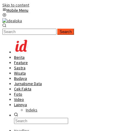
Skip to content
Mobile Menu
Search
Berita
Feature
Sastra
Wisata
Budaya
Jurnalisme Data
Cek Fakta
Foto
Video
Lainnya
Indeks
Headline