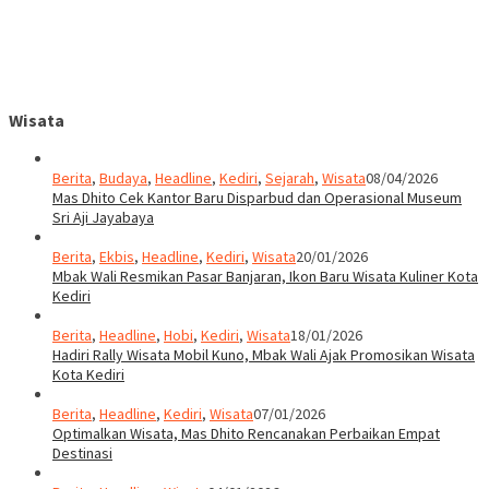
Wisata
Berita
,
Budaya
,
Headline
,
Kediri
,
Sejarah
,
Wisata
08/04/2026
Mas Dhito Cek Kantor Baru Disparbud dan Operasional Museum
Sri Aji Jayabaya
Berita
,
Ekbis
,
Headline
,
Kediri
,
Wisata
20/01/2026
Mbak Wali Resmikan Pasar Banjaran, Ikon Baru Wisata Kuliner Kota
Kediri
Berita
,
Headline
,
Hobi
,
Kediri
,
Wisata
18/01/2026
Hadiri Rally Wisata Mobil Kuno, Mbak Wali Ajak Promosikan Wisata
Kota Kediri
Berita
,
Headline
,
Kediri
,
Wisata
07/01/2026
Optimalkan Wisata, Mas Dhito Rencanakan Perbaikan Empat
Destinasi