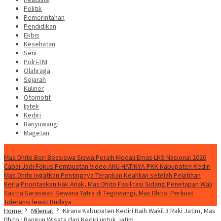
Politik
Pemerintahan
Pendidikan
Ekbis
Kesehatan
Seni
Polri-TNI
Olahraga
Sejarah
Kuliner
Otomotif
Iptek
Kediri
Banyuwangi
Magetan
Special Content
Mas Dhito Beri Beasiswa Siswa Peraih Medali Emas LKS Nasional 2026
Cabai Jadi Fokus Pembuatan Video AKU HATINYA PKK Kabupaten Kediri
Mas Dhito Ingatkan Pentingnya Terapkan Keahlian setelah Pelatihan
Kerja
Prioritaskan Hak Anak, Mas Dhito Fasilitasi Sidang Penetapan Wali
Sastra Saraswati Sewana Yatra di Tegowangi, Mas Dhito: Perkuat
Toleransi lewat Budaya
Home
Milenial
Kirana Kabupaten Kediri Raih Wakil 3 Raki Jatim, Mas
Dhito : Bangun Wisata dari Kediri untuk Jatim