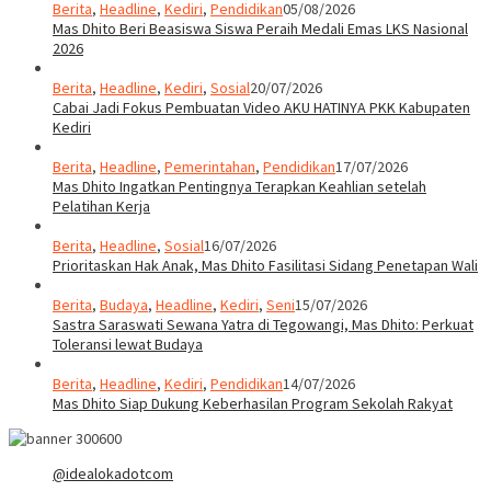
Berita
,
Headline
,
Kediri
,
Pendidikan
05/08/2026
Mas Dhito Beri Beasiswa Siswa Peraih Medali Emas LKS Nasional
2026
Berita
,
Headline
,
Kediri
,
Sosial
20/07/2026
Cabai Jadi Fokus Pembuatan Video AKU HATINYA PKK Kabupaten
Kediri
Berita
,
Headline
,
Pemerintahan
,
Pendidikan
17/07/2026
Mas Dhito Ingatkan Pentingnya Terapkan Keahlian setelah
Pelatihan Kerja
Berita
,
Headline
,
Sosial
16/07/2026
Prioritaskan Hak Anak, Mas Dhito Fasilitasi Sidang Penetapan Wali
Berita
,
Budaya
,
Headline
,
Kediri
,
Seni
15/07/2026
Sastra Saraswati Sewana Yatra di Tegowangi, Mas Dhito: Perkuat
Toleransi lewat Budaya
Berita
,
Headline
,
Kediri
,
Pendidikan
14/07/2026
Mas Dhito Siap Dukung Keberhasilan Program Sekolah Rakyat
@idealokadotcom