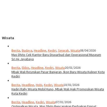
Wisata
Berita
,
Budaya
,
Headline
,
Kediri
,
Sejarah
,
Wisata
08/04/2026
Mas Dhito Cek Kantor Baru Disparbud dan Operasional Museum
Sri Aji Jayabaya
Berita
,
Ekbis
,
Headline
,
Kediri
,
Wisata
20/01/2026
Mbak Wali Resmikan Pasar Banjaran, Ikon Baru Wisata Kuliner Kota
Kediri
Berita
,
Headline
,
Hobi
,
Kediri
,
Wisata
18/01/2026
Hadiri Rally Wisata Mobil Kuno, Mbak Wali Ajak Promosikan Wisata
Kota Kediri
Berita
,
Headline
,
Kediri
,
Wisata
07/01/2026
Optimalkan Wisata, Mas Dhito Rencanakan Perbaikan Empat