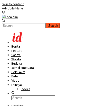
Skip to content
Mobile Menu
Search
Berita
Feature
Sastra
Wisata
Budaya
Jurnalisme Data
Cek Fakta
Foto
Video
Lainnya
Indeks
Headline