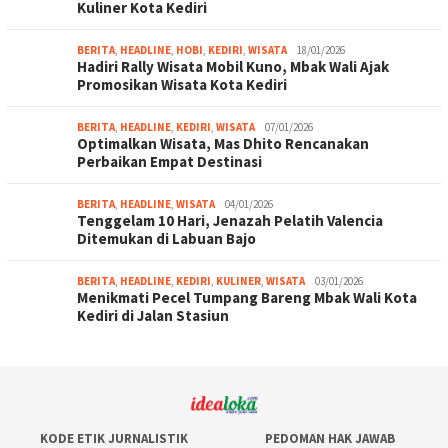
Kuliner Kota Kediri
BERITA
,
HEADLINE
,
HOBI
,
KEDIRI
,
WISATA
18/01/2026
Hadiri Rally Wisata Mobil Kuno, Mbak Wali Ajak
Promosikan Wisata Kota Kediri
BERITA
,
HEADLINE
,
KEDIRI
,
WISATA
07/01/2026
Optimalkan Wisata, Mas Dhito Rencanakan
Perbaikan Empat Destinasi
BERITA
,
HEADLINE
,
WISATA
04/01/2026
Tenggelam 10 Hari, Jenazah Pelatih Valencia
Ditemukan di Labuan Bajo
BERITA
,
HEADLINE
,
KEDIRI
,
KULINER
,
WISATA
03/01/2026
Menikmati Pecel Tumpang Bareng Mbak Wali Kota
Kediri di Jalan Stasiun
KODE ETIK JURNALISTIK
PEDOMAN HAK JAWAB