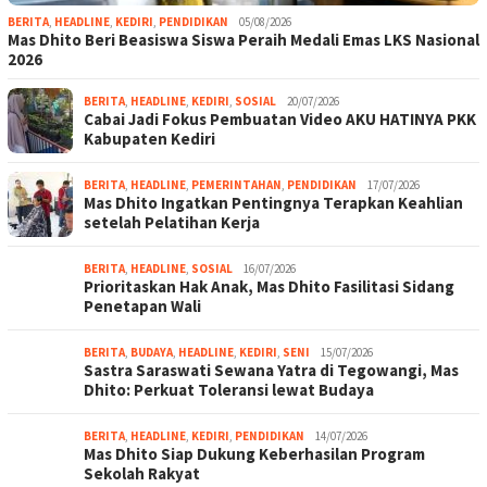
BERITA
,
HEADLINE
,
KEDIRI
,
PENDIDIKAN
05/08/2026
Mas Dhito Beri Beasiswa Siswa Peraih Medali Emas LKS Nasional
2026
BERITA
,
HEADLINE
,
KEDIRI
,
SOSIAL
20/07/2026
Cabai Jadi Fokus Pembuatan Video AKU HATINYA PKK
Kabupaten Kediri
BERITA
,
HEADLINE
,
PEMERINTAHAN
,
PENDIDIKAN
17/07/2026
Mas Dhito Ingatkan Pentingnya Terapkan Keahlian
setelah Pelatihan Kerja
BERITA
,
HEADLINE
,
SOSIAL
16/07/2026
Prioritaskan Hak Anak, Mas Dhito Fasilitasi Sidang
Penetapan Wali
BERITA
,
BUDAYA
,
HEADLINE
,
KEDIRI
,
SENI
15/07/2026
Sastra Saraswati Sewana Yatra di Tegowangi, Mas
Dhito: Perkuat Toleransi lewat Budaya
BERITA
,
HEADLINE
,
KEDIRI
,
PENDIDIKAN
14/07/2026
Mas Dhito Siap Dukung Keberhasilan Program
Sekolah Rakyat