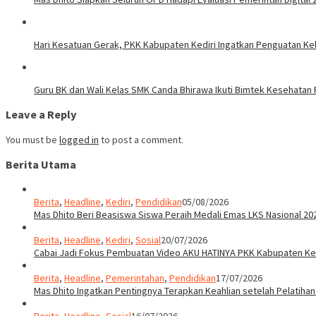
Hari Kesatuan Gerak, PKK Kabupaten Kediri Ingatkan Penguatan Ke
Guru BK dan Wali Kelas SMK Canda Bhirawa Ikuti Bimtek Kesehatan
Leave a Reply
You must be
logged in
to post a comment.
Berita Utama
Berita
,
Headline
,
Kediri
,
Pendidikan
05/08/2026
Mas Dhito Beri Beasiswa Siswa Peraih Medali Emas LKS Nasional 20
Berita
,
Headline
,
Kediri
,
Sosial
20/07/2026
Cabai Jadi Fokus Pembuatan Video AKU HATINYA PKK Kabupaten Ked
Berita
,
Headline
,
Pemerintahan
,
Pendidikan
17/07/2026
Mas Dhito Ingatkan Pentingnya Terapkan Keahlian setelah Pelatihan