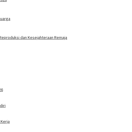
luarga
 Reproduksi dan Kesejahteraan Remaja
26
iri
 Kerja