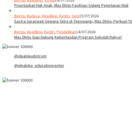
Berita
,
Headline
,
Sosial
16/07/2026
Prioritaskan Hak Anak, Mas Dhito Fasilitasi Sidang Penetapan Wali
Berita
,
Budaya
,
Headline
,
Kediri
,
Seni
15/07/2026
Sastra Saraswati Sewana Yatra di Tegowangi, Mas Dhito: Perkuat T
Berita
,
Headline
,
Kediri
,
Pendidikan
14/07/2026
Mas Dhito Siap Dukung Keberhasilan Program Sekolah Rakyat
@idealokadotcom
@idealoka_educationcenter