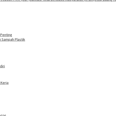
 Penting
i Sampah Plastik
iri
 Kerja
2026