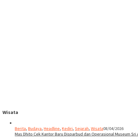
Wisata
Berita
,
Budaya
,
Headline
,
Kediri
,
Sejarah
,
Wisata
08/04/2026
Mas Dhito Cek Kantor Baru Disparbud dan Operasional Museum Sri 