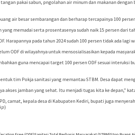
uci tangan pakai sabun, pngolahan air minum dan makanan denga
uang air besar sembarangan dan berharap tercapainya 100 persen 
n yang memadai serta prosentasenya sudah naik 15 persen dari t
F. Harapannya pada tahun 2024 sudah 100 persen tidak ada lagi w
elum ODF di wilayahnya untuk mensosialisasikan kepada masyarak
hkan guna mencapai target 100 persen ODF sesuai interuksi bup
embentuk tim Pokja sanitasi yang memantau STBM. Desa dapat men
 akses jamban yang sehat. Itu menjadi tugas kita ke depan,” kat
OPD, camat, kepala desa di Kabupaten Kediri, bupati juga menye
kp
)
ecation Free (ODF)
Sanitasi Total Berbasis Masyarakat (STBM)
Stop Buang A