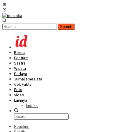
Skip
Mobile
to
Menu
content
Search
Berita
Feature
Sastra
Wisata
Budaya
Jurnalisme Data
Cek Fakta
Foto
Video
Lainnya
Indeks
Headline
Politik