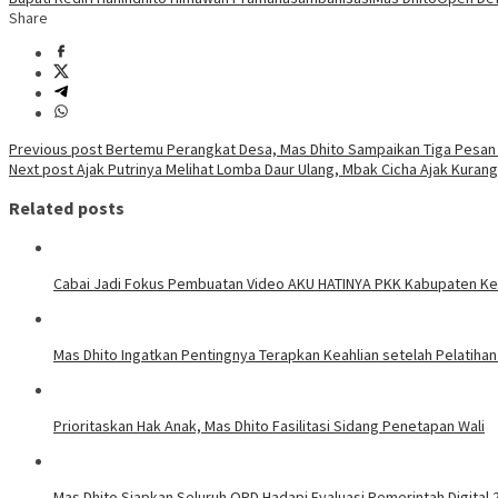
Share
Post
Previous post
Bertemu Perangkat Desa, Mas Dhito Sampaikan Tiga Pesan
Next post
Ajak Putrinya Melihat Lomba Daur Ulang, Mbak Cicha Ajak Kurang
navigation
Related posts
Cabai Jadi Fokus Pembuatan Video AKU HATINYA PKK Kabupaten Ked
Mas Dhito Ingatkan Pentingnya Terapkan Keahlian setelah Pelatihan
Prioritaskan Hak Anak, Mas Dhito Fasilitasi Sidang Penetapan Wali
Mas Dhito Siapkan Seluruh OPD Hadapi Evaluasi Pemerintah Digital 