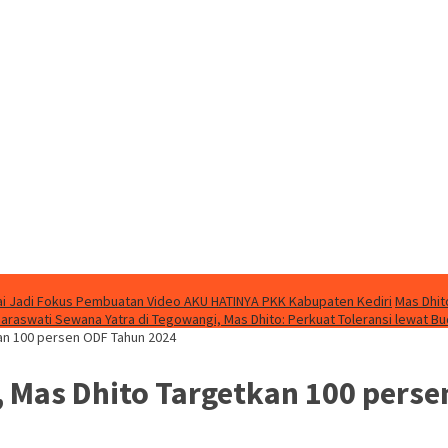
i Jadi Fokus Pembuatan Video AKU HATINYA PKK Kabupaten Kediri
Mas Dhit
Saraswati Sewana Yatra di Tegowangi, Mas Dhito: Perkuat Toleransi lewat B
kan 100 persen ODF Tahun 2024
, Mas Dhito Targetkan 100 pers