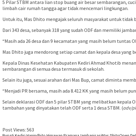
5 Pilar STBM antara lian stop buang air besar sembarangan, c
limbah cair rumah tangga agar tidak mencemari lingkungan.
Untuk itu, Mas Dhito mengajak seluruh masyarakat untuk tidak b
Dari 343 desa, sebanyak 318 yang sudah ODF dan memiliki jamba
“Masih ada 26 desa dan 9 kecamatan yang masih belum tuntas OD
Mas Dhito juga mendorong setiap camat dan kepala desa yang b
Kepala Dinas Kesehatan Kabupaten Kediri Ahmad Khotib menamba
sembarangan di semua desa termasuk di sekolah.
Selain itu juga, sesuai arahan dari Mas Bup, camat diminta m
“Menjadi PR bersama, masih ada 8.412 KK yang masih belum punya
Selain deklarasi ODF dan 5 pilar STBM yang melibatkan kepala 
tambahan yang dinyatakan telah ODF serta 1 desa STBM. (
adv/p
Post Views:
563
Bupati Kediri Hanindhito Himawan Pramana
Jambanisasi
Mas Dhito
Open Def