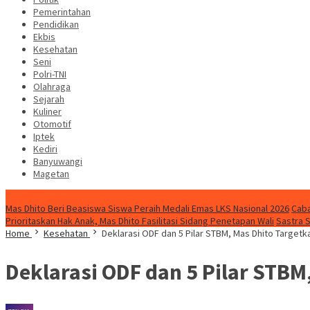
Pemerintahan
Pendidikan
Ekbis
Kesehatan
Seni
Polri-TNI
Olahraga
Sejarah
Kuliner
Otomotif
Iptek
Kediri
Banyuwangi
Magetan
Special Content
Mas Dhito Beri Beasiswa Siswa Peraih Medali Emas LKS Nasional 2026
Caba
Prioritaskan Hak Anak, Mas Dhito Fasilitasi Sidang Penetapan Wali
Sastra 
Home
Kesehatan
Deklarasi ODF dan 5 Pilar STBM, Mas Dhito Target
Deklarasi ODF dan 5 Pilar STBM