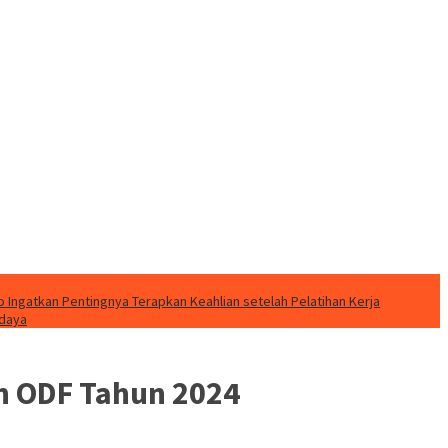
o Ingatkan Pentingnya Terapkan Keahlian setelah Pelatihan Kerja
udaya
en ODF Tahun 2024