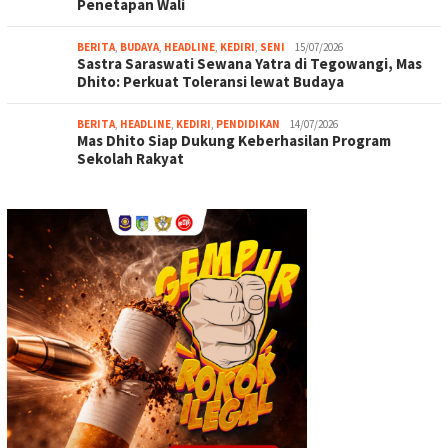
Penetapan Wali
BERITA
,
BUDAYA
,
HEADLINE
,
KEDIRI
,
SENI
15/07/2026
Sastra Saraswati Sewana Yatra di Tegowangi, Mas
Dhito: Perkuat Toleransi lewat Budaya
BERITA
,
HEADLINE
,
KEDIRI
,
PENDIDIKAN
14/07/2026
Mas Dhito Siap Dukung Keberhasilan Program
Sekolah Rakyat