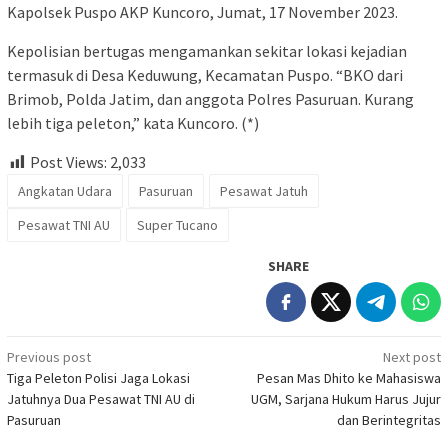
Kapolsek Puspo AKP Kuncoro, Jumat, 17 November 2023.
Kepolisian bertugas mengamankan sekitar lokasi kejadian
termasuk di Desa Keduwung, Kecamatan Puspo. “BKO dari
Brimob, Polda Jatim, dan anggota Polres Pasuruan. Kurang
lebih tiga peleton,” kata Kuncoro. (*)
Post Views:
2,033
Angkatan Udara
Pasuruan
Pesawat Jatuh
Pesawat TNI AU
Super Tucano
SHARE
Post
Previous post
Next post
Tiga Peleton Polisi Jaga Lokasi
Pesan Mas Dhito ke Mahasiswa
navigation
Jatuhnya Dua Pesawat TNI AU di
UGM, Sarjana Hukum Harus Jujur
Pasuruan
dan Berintegritas