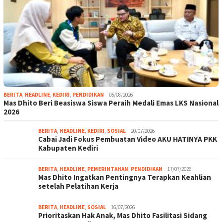
BERITA
,
HEADLINE
,
KEDIRI
,
PENDIDIKAN
05/08/2026
Mas Dhito Beri Beasiswa Siswa Peraih Medali Emas LKS Nasional
2026
BERITA
,
HEADLINE
,
KEDIRI
,
SOSIAL
20/07/2026
Cabai Jadi Fokus Pembuatan Video AKU HATINYA PKK
Kabupaten Kediri
BERITA
,
HEADLINE
,
PEMERINTAHAN
,
PENDIDIKAN
17/07/2026
Mas Dhito Ingatkan Pentingnya Terapkan Keahlian
setelah Pelatihan Kerja
BERITA
,
HEADLINE
,
SOSIAL
16/07/2026
Prioritaskan Hak Anak, Mas Dhito Fasilitasi Sidang