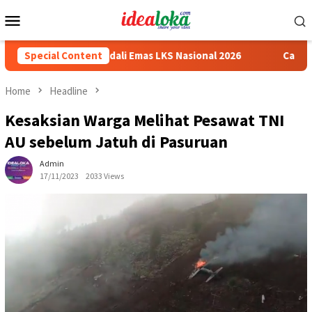
Skip
Mobile
to
Menu
content
swa Peraih Medali Emas LKS Nasional 2026
Special Content
Cabai Jadi Fok
Home
Headline
Kesaksian Warga Melihat Pesawat TNI
AU sebelum Jatuh di Pasuruan
Admin
17/11/2023
2033 Views