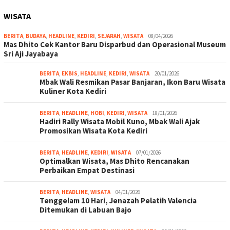
WISATA
BERITA
,
BUDAYA
,
HEADLINE
,
KEDIRI
,
SEJARAH
,
WISATA
08/04/2026
Mas Dhito Cek Kantor Baru Disparbud dan Operasional Museum
Sri Aji Jayabaya
BERITA
,
EKBIS
,
HEADLINE
,
KEDIRI
,
WISATA
20/01/2026
Mbak Wali Resmikan Pasar Banjaran, Ikon Baru Wisata
Kuliner Kota Kediri
BERITA
,
HEADLINE
,
HOBI
,
KEDIRI
,
WISATA
18/01/2026
Hadiri Rally Wisata Mobil Kuno, Mbak Wali Ajak
Promosikan Wisata Kota Kediri
BERITA
,
HEADLINE
,
KEDIRI
,
WISATA
07/01/2026
Optimalkan Wisata, Mas Dhito Rencanakan
Perbaikan Empat Destinasi
BERITA
,
HEADLINE
,
WISATA
04/01/2026
Tenggelam 10 Hari, Jenazah Pelatih Valencia
Ditemukan di Labuan Bajo