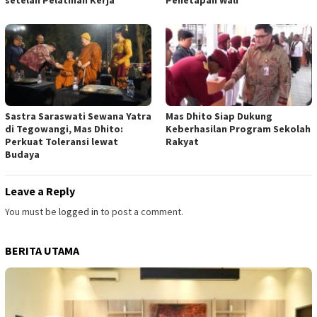
Sastra Saraswati Sewana Yatra
Mas Dhito Siap Dukung
di Tegowangi, Mas Dhito:
Keberhasilan Program Sekolah
Perkuat Toleransi lewat
Rakyat
Budaya
Leave a Reply
You must be
logged in
to post a comment.
BERITA UTAMA