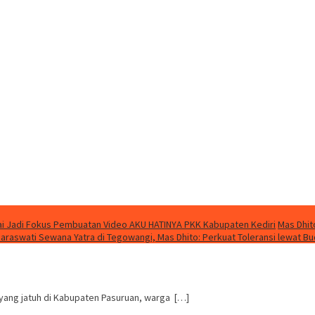
i Jadi Fokus Pembuatan Video AKU HATINYA PKK Kabupaten Kediri
Mas Dhit
Saraswati Sewana Yatra di Tegowangi, Mas Dhito: Perkuat Toleransi lewat B
yang jatuh di Kabupaten Pasuruan, warga […]