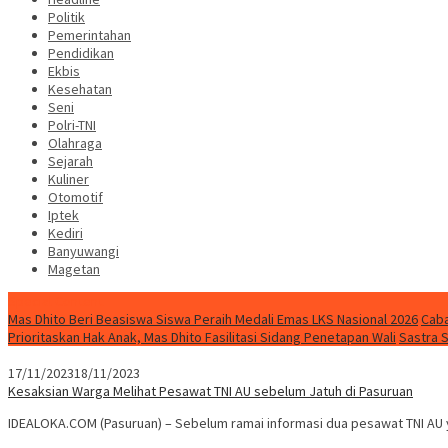
Politik
Pemerintahan
Pendidikan
Ekbis
Kesehatan
Seni
Polri-TNI
Olahraga
Sejarah
Kuliner
Otomotif
Iptek
Kediri
Banyuwangi
Magetan
Special Content
Mas Dhito Beri Beasiswa Siswa Peraih Medali Emas LKS Nasional 2026
Caba
Prioritaskan Hak Anak, Mas Dhito Fasilitasi Sidang Penetapan Wali
Sastra 
17/11/2023
18/11/2023
Kesaksian Warga Melihat Pesawat TNI AU sebelum Jatuh di Pasuruan
IDEALOKA.COM (Pasuruan) – Sebelum ramai informasi dua pesawat TNI AU 