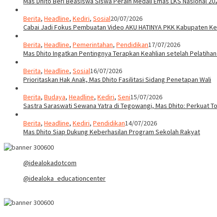
Mas Dhito Beri Beasiswa Siswa Peraih Medali Emas LKS Nasional 20
Berita
,
Headline
,
Kediri
,
Sosial
20/07/2026
Cabai Jadi Fokus Pembuatan Video AKU HATINYA PKK Kabupaten Ked
Berita
,
Headline
,
Pemerintahan
,
Pendidikan
17/07/2026
Mas Dhito Ingatkan Pentingnya Terapkan Keahlian setelah Pelatihan
Berita
,
Headline
,
Sosial
16/07/2026
Prioritaskan Hak Anak, Mas Dhito Fasilitasi Sidang Penetapan Wali
Berita
,
Budaya
,
Headline
,
Kediri
,
Seni
15/07/2026
Sastra Saraswati Sewana Yatra di Tegowangi, Mas Dhito: Perkuat T
Berita
,
Headline
,
Kediri
,
Pendidikan
14/07/2026
Mas Dhito Siap Dukung Keberhasilan Program Sekolah Rakyat
@idealokadotcom
@idealoka_educationcenter