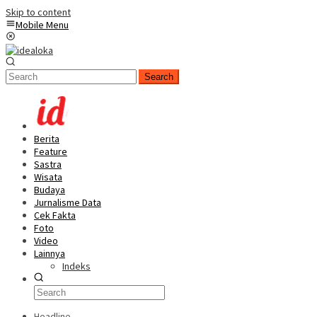
Skip to content
Mobile Menu
Search
Berita
Feature
Sastra
Wisata
Budaya
Jurnalisme Data
Cek Fakta
Foto
Video
Lainnya
Indeks
Headline