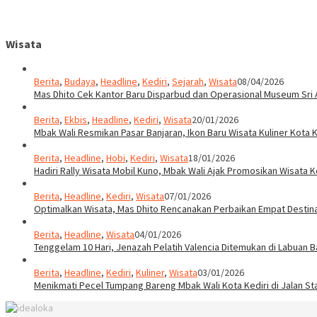
Wisata
Berita
,
Budaya
,
Headline
,
Kediri
,
Sejarah
,
Wisata
08/04/2026
Mas Dhito Cek Kantor Baru Disparbud dan Operasional Museum Sri 
Berita
,
Ekbis
,
Headline
,
Kediri
,
Wisata
20/01/2026
Mbak Wali Resmikan Pasar Banjaran, Ikon Baru Wisata Kuliner Kota K
Berita
,
Headline
,
Hobi
,
Kediri
,
Wisata
18/01/2026
Hadiri Rally Wisata Mobil Kuno, Mbak Wali Ajak Promosikan Wisata K
Berita
,
Headline
,
Kediri
,
Wisata
07/01/2026
Optimalkan Wisata, Mas Dhito Rencanakan Perbaikan Empat Destin
Berita
,
Headline
,
Wisata
04/01/2026
Tenggelam 10 Hari, Jenazah Pelatih Valencia Ditemukan di Labuan B
Berita
,
Headline
,
Kediri
,
Kuliner
,
Wisata
03/01/2026
Menikmati Pecel Tumpang Bareng Mbak Wali Kota Kediri di Jalan St