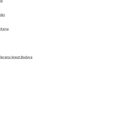
26
iri
 Kerja
oleransi lewat Budaya