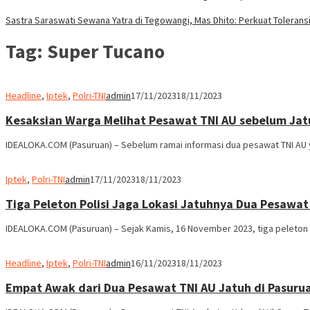
Sastra Saraswati Sewana Yatra di Tegowangi, Mas Dhito: Perkuat Tolerans
Tag:
Super Tucano
Headline
,
Iptek
,
Polri-TNI
admin
17/11/2023
18/11/2023
Kesaksian Warga Melihat Pesawat TNI AU sebelum Jat
IDEALOKA.COM (Pasuruan) – Sebelum ramai informasi dua pesawat TNI AU y
Iptek
,
Polri-TNI
admin
17/11/2023
18/11/2023
Tiga Peleton Polisi Jaga Lokasi Jatuhnya Dua Pesawat
IDEALOKA.COM (Pasuruan) – Sejak Kamis, 16 November 2023, tiga peleton po
Headline
,
Iptek
,
Polri-TNI
admin
16/11/2023
18/11/2023
Empat Awak dari Dua Pesawat TNI AU Jatuh di Pasuru