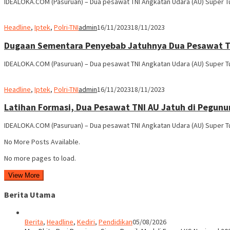
IDEALOKA.COM (Pasuruan) – Dua pesawat TNI Angkatan Udara (AU) Super 
Headline
,
Iptek
,
Polri-TNI
admin
16/11/2023
18/11/2023
Dugaan Sementara Penyebab Jatuhnya Dua Pesawat TN
IDEALOKA.COM (Pasuruan) – Dua pesawat TNI Angkatan Udara (AU) Super 
Headline
,
Iptek
,
Polri-TNI
admin
16/11/2023
18/11/2023
Latihan Formasi, Dua Pesawat TNI AU Jatuh di Pegun
IDEALOKA.COM (Pasuruan) – Dua pesawat TNI Angkatan Udara (AU) Super 
No More Posts Available.
No more pages to load.
View More
Berita Utama
Berita
,
Headline
,
Kediri
,
Pendidikan
05/08/2026