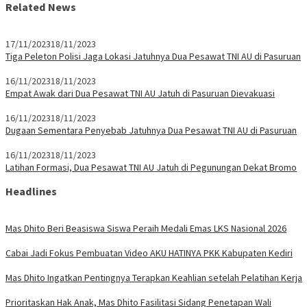
Related News
17/11/2023
18/11/2023
Tiga Peleton Polisi Jaga Lokasi Jatuhnya Dua Pesawat TNI AU di Pasuruan
16/11/2023
18/11/2023
Empat Awak dari Dua Pesawat TNI AU Jatuh di Pasuruan Dievakuasi
16/11/2023
18/11/2023
Dugaan Sementara Penyebab Jatuhnya Dua Pesawat TNI AU di Pasuruan
16/11/2023
18/11/2023
Latihan Formasi, Dua Pesawat TNI AU Jatuh di Pegunungan Dekat Bromo
Headlines
Mas Dhito Beri Beasiswa Siswa Peraih Medali Emas LKS Nasional 2026
Cabai Jadi Fokus Pembuatan Video AKU HATINYA PKK Kabupaten Kediri
Mas Dhito Ingatkan Pentingnya Terapkan Keahlian setelah Pelatihan Kerja
Prioritaskan Hak Anak, Mas Dhito Fasilitasi Sidang Penetapan Wali