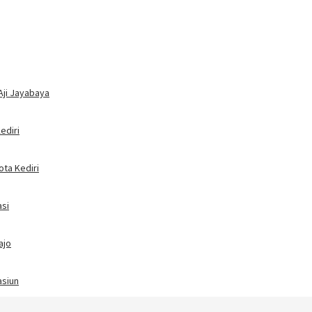
Aji Jayabaya
ediri
ota Kediri
asi
ajo
asiun