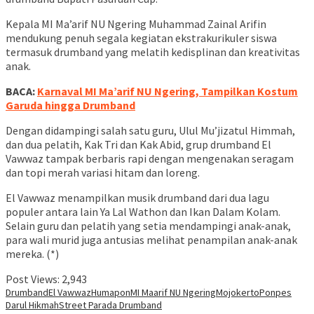
Kepala MI Ma’arif NU Ngering Muhammad Zainal Arifin
mendukung penuh segala kegiatan ekstrakurikuler siswa
termasuk drumband yang melatih kedisplinan dan kreativitas
anak.
BACA:
Karnaval MI Ma’arif NU Ngering, Tampilkan Kostum
Garuda hingga Drumband
Dengan didampingi salah satu guru, Ulul Mu’jizatul Himmah,
dan dua pelatih, Kak Tri dan Kak Abid, grup drumband El
Vawwaz tampak berbaris rapi dengan mengenakan seragam
dan topi merah variasi hitam dan loreng.
El Vawwaz menampilkan musik drumband dari dua lagu
populer antara lain Ya Lal Wathon dan Ikan Dalam Kolam.
Selain guru dan pelatih yang setia mendampingi anak-anak,
para wali murid juga antusias melihat penampilan anak-anak
mereka. (*)
Post Views:
2,943
Drumband
El Vawwaz
Humapon
MI Maarif NU Ngering
Mojokerto
Ponpes
Darul Hikmah
Street Parada Drumband