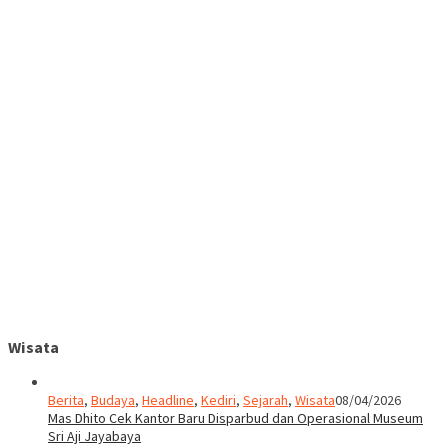
Wisata
Berita
,
Budaya
,
Headline
,
Kediri
,
Sejarah
,
Wisata
08/04/2026
Mas Dhito Cek Kantor Baru Disparbud dan Operasional Museum
Sri Aji Jayabaya