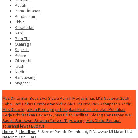
Politik
Pemerintahan
Pendidikan
Ekbis
Kesehatan
Seni
Polri-TNI
Olahraga
Sejarah
Kuliner
Otomotif
Iptek
Kediri
Banyuwangi
Magetan
Special Content
Mas Dhito Beri Beasiswa Siswa Peraih Medali Emas LKS Nasional 2026
Cabai Jadi Fokus Pembuatan Video AKU HATINYA PKK Kabupaten Kediri
Mas Dhito Ingatkan Pentingnya Terapkan Keahlian setelah Pelatihan
Kerja
Prioritaskan Hak Anak, Mas Dhito Fasilitasi Sidang Penetapan Wali
Sastra Saraswati Sewana Yatra di Tegowangi, Mas Dhito: Perkuat
Toleransi lewat Budaya
Home
Headline
Street Parade Drumband, El Vawwaz MI Ma'arif NU
Ngering Raih Juara 3