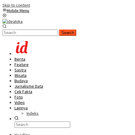
Skip to content
Mobile Menu
Search
Berita
Feature
Sastra
Wisata
Budaya
Jurnalisme Data
Cek Fakta
Foto
Video
Lainnya
Indeks
Headline