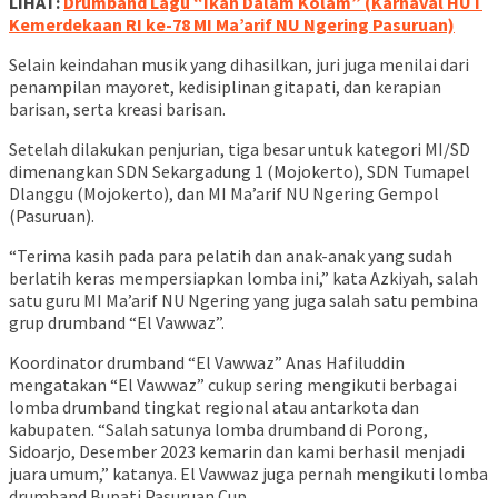
LIHAT:
Drumband Lagu “Ikan Dalam Kolam” (Karnaval HUT
Kemerdekaan RI ke-78 MI Ma’arif NU Ngering Pasuruan)
Selain keindahan musik yang dihasilkan, juri juga menilai dari
penampilan mayoret, kedisiplinan gitapati, dan kerapian
barisan, serta kreasi barisan.
Setelah dilakukan penjurian, tiga besar untuk kategori MI/SD
dimenangkan SDN Sekargadung 1 (Mojokerto), SDN Tumapel
Dlanggu (Mojokerto), dan MI Ma’arif NU Ngering Gempol
(Pasuruan).
“Terima kasih pada para pelatih dan anak-anak yang sudah
berlatih keras mempersiapkan lomba ini,” kata Azkiyah, salah
satu guru MI Ma’arif NU Ngering yang juga salah satu pembina
grup drumband “El Vawwaz”.
Koordinator drumband “El Vawwaz” Anas Hafiluddin
mengatakan “El Vawwaz” cukup sering mengikuti berbagai
lomba drumband tingkat regional atau antarkota dan
kabupaten. “Salah satunya lomba drumband di Porong,
Sidoarjo, Desember 2023 kemarin dan kami berhasil menjadi
juara umum,” katanya. El Vawwaz juga pernah mengikuti lomba
drumband Bupati Pasuruan Cup.