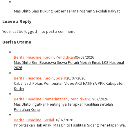
Mas Dhito Siap Dukung Keberhasilan Program Sekolah Rakyat
Leave a Reply
You must be
logged in
to post a comment.
Berita Utama
Berita
,
Headline
,
Kediri
,
Pendidikan
05/08/2026
Mas Dhito Beri Beasiswa Siswa Peraih Medali Emas LKS Nasional
2026
Berita
,
Headline
,
Kediri
,
Sosial
20/07/2026
Cabai Jadi Fokus Pembuatan Video AKU HATINYA PKK Kabupaten
Kediri
Berita
,
Headline
,
Pemerintahan
,
Pendidikan
17/07/2026
Mas Dhito Ingatkan Pentingnya Terapkan Keahlian setelah
Pelatihan Kerja
Berita
,
Headline
,
Sosial
16/07/2026
Prioritaskan Hak Anak, Mas Dhito Fasilitasi Sidang Penetapan Wali