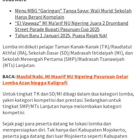
Menu MBG “Garingan” Tanpa Sayur, Wali Murid: Sekolah
Harus Berani Komplain
“El Vawwaz” MI Ma’arif NU Ngering Juara 2 Drumband
Street Parade Bupati Pasuruan Cup 2025
Tahun Baru 1 Januari 2025, Puasa Rajab Yuk!
Lomba ini diikuti pelajar Taman Kanak-Kanak (TK)/Raudlatul
Athfal (RA), Sekolah Dasar (SD)/Madrasah Ibtidaiyah (MI), dan
Sekolah Menengah Pertama (SMP)/Madrasah Tsanawiyah
(MTs) Lanjutan.
BACA:
Maulid Nabi, MI Maarif NU Ngering Pasuruan Gelar
Lomba Azan hingga Kaligrafi
Untuk tingkat TK dan SD/MI dibagi dalam dua kategori lomba,
yakni kategori kompetisi dan prestasi. Sedangkan untuk
tingkat SMP/MTs Lanjutan hanya melombakan kategori
kompetisi.
Sejak pagi para peserta datang ke lokasi lomba dan
mempersiapkan diri. Tak hanya dari Kabupaten Mojokerto,
peserta juga datang dari luar Mojokerto seperti Kabupaten