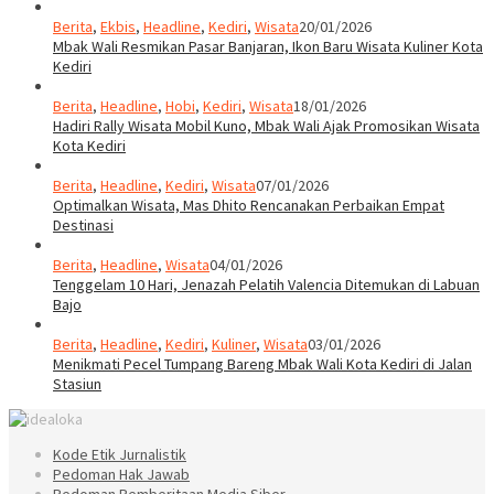
Berita
,
Ekbis
,
Headline
,
Kediri
,
Wisata
20/01/2026
Mbak Wali Resmikan Pasar Banjaran, Ikon Baru Wisata Kuliner Kota
Kediri
Berita
,
Headline
,
Hobi
,
Kediri
,
Wisata
18/01/2026
Hadiri Rally Wisata Mobil Kuno, Mbak Wali Ajak Promosikan Wisata
Kota Kediri
Berita
,
Headline
,
Kediri
,
Wisata
07/01/2026
Optimalkan Wisata, Mas Dhito Rencanakan Perbaikan Empat
Destinasi
Berita
,
Headline
,
Wisata
04/01/2026
Tenggelam 10 Hari, Jenazah Pelatih Valencia Ditemukan di Labuan
Bajo
Berita
,
Headline
,
Kediri
,
Kuliner
,
Wisata
03/01/2026
Menikmati Pecel Tumpang Bareng Mbak Wali Kota Kediri di Jalan
Stasiun
Kode Etik Jurnalistik
Pedoman Hak Jawab
Pedoman Pemberitaan Media Siber