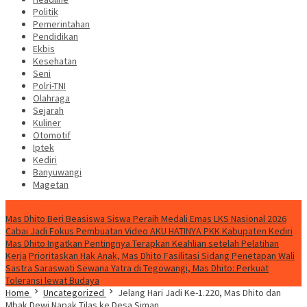
Politik
Pemerintahan
Pendidikan
Ekbis
Kesehatan
Seni
Polri-TNI
Olahraga
Sejarah
Kuliner
Otomotif
Iptek
Kediri
Banyuwangi
Magetan
Special Content
Mas Dhito Beri Beasiswa Siswa Peraih Medali Emas LKS Nasional 2026
Cabai Jadi Fokus Pembuatan Video AKU HATINYA PKK Kabupaten Kediri
Mas Dhito Ingatkan Pentingnya Terapkan Keahlian setelah Pelatihan
Kerja
Prioritaskan Hak Anak, Mas Dhito Fasilitasi Sidang Penetapan Wali
Sastra Saraswati Sewana Yatra di Tegowangi, Mas Dhito: Perkuat
Toleransi lewat Budaya
Home
Uncategorized
Jelang Hari Jadi Ke-1.220, Mas Dhito dan
Mbak Dewi Napak Tilas ke Desa Siman