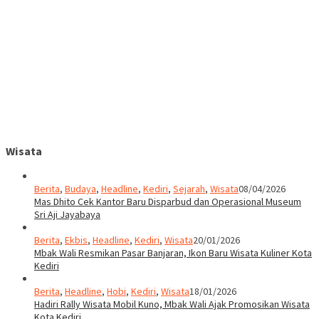
Wisata
Berita
,
Budaya
,
Headline
,
Kediri
,
Sejarah
,
Wisata
08/04/2026
Mas Dhito Cek Kantor Baru Disparbud dan Operasional Museum
Sri Aji Jayabaya
Berita
,
Ekbis
,
Headline
,
Kediri
,
Wisata
20/01/2026
Mbak Wali Resmikan Pasar Banjaran, Ikon Baru Wisata Kuliner Kota
Kediri
Berita
,
Headline
,
Hobi
,
Kediri
,
Wisata
18/01/2026
Hadiri Rally Wisata Mobil Kuno, Mbak Wali Ajak Promosikan Wisata
Kota Kediri