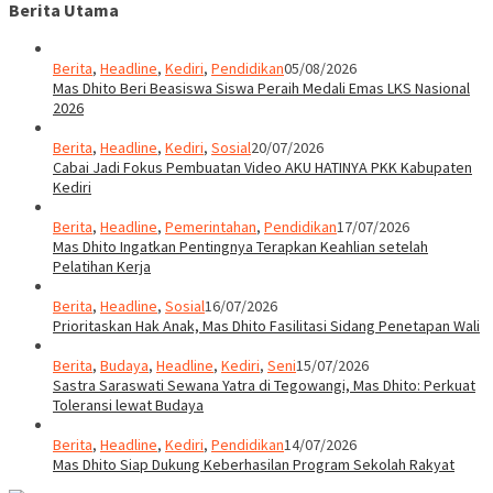
Berita Utama
Berita
,
Headline
,
Kediri
,
Pendidikan
05/08/2026
Mas Dhito Beri Beasiswa Siswa Peraih Medali Emas LKS Nasional
2026
Berita
,
Headline
,
Kediri
,
Sosial
20/07/2026
Cabai Jadi Fokus Pembuatan Video AKU HATINYA PKK Kabupaten
Kediri
Berita
,
Headline
,
Pemerintahan
,
Pendidikan
17/07/2026
Mas Dhito Ingatkan Pentingnya Terapkan Keahlian setelah
Pelatihan Kerja
Berita
,
Headline
,
Sosial
16/07/2026
Prioritaskan Hak Anak, Mas Dhito Fasilitasi Sidang Penetapan Wali
Berita
,
Budaya
,
Headline
,
Kediri
,
Seni
15/07/2026
Sastra Saraswati Sewana Yatra di Tegowangi, Mas Dhito: Perkuat
Toleransi lewat Budaya
Berita
,
Headline
,
Kediri
,
Pendidikan
14/07/2026
Mas Dhito Siap Dukung Keberhasilan Program Sekolah Rakyat