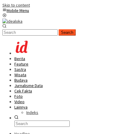
Skip to content
Mobile Menu
Search
Berita
Feature
Sastra
Wisata
Budaya
Jurnalisme Data
Cek Fakta
Foto
Video
Lainnya
Indeks
Headline