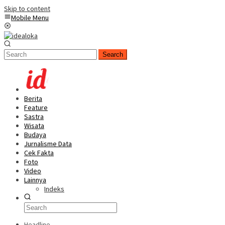
Skip to content
Mobile Menu
Search
Berita
Feature
Sastra
Wisata
Budaya
Jurnalisme Data
Cek Fakta
Foto
Video
Lainnya
Indeks
Headline