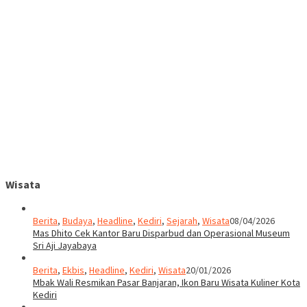
Wisata
Berita
,
Budaya
,
Headline
,
Kediri
,
Sejarah
,
Wisata
08/04/2026
Mas Dhito Cek Kantor Baru Disparbud dan Operasional Museum
Sri Aji Jayabaya
Berita
,
Ekbis
,
Headline
,
Kediri
,
Wisata
20/01/2026
Mbak Wali Resmikan Pasar Banjaran, Ikon Baru Wisata Kuliner Kota
Kediri