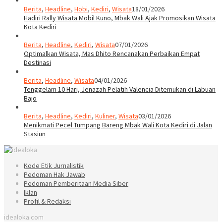
Berita
,
Headline
,
Hobi
,
Kediri
,
Wisata
18/01/2026
Hadiri Rally Wisata Mobil Kuno, Mbak Wali Ajak Promosikan Wisata
Kota Kediri
Berita
,
Headline
,
Kediri
,
Wisata
07/01/2026
Optimalkan Wisata, Mas Dhito Rencanakan Perbaikan Empat
Destinasi
Berita
,
Headline
,
Wisata
04/01/2026
Tenggelam 10 Hari, Jenazah Pelatih Valencia Ditemukan di Labuan
Bajo
Berita
,
Headline
,
Kediri
,
Kuliner
,
Wisata
03/01/2026
Menikmati Pecel Tumpang Bareng Mbak Wali Kota Kediri di Jalan
Stasiun
Kode Etik Jurnalistik
Pedoman Hak Jawab
Pedoman Pemberitaan Media Siber
Iklan
Profil & Redaksi
idealoka.com