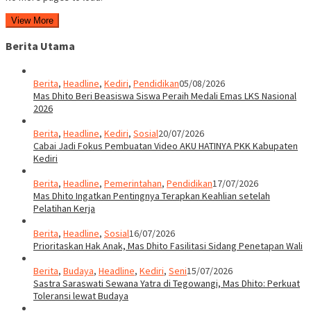
View More
Berita Utama
Berita
,
Headline
,
Kediri
,
Pendidikan
05/08/2026
Mas Dhito Beri Beasiswa Siswa Peraih Medali Emas LKS Nasional
2026
Berita
,
Headline
,
Kediri
,
Sosial
20/07/2026
Cabai Jadi Fokus Pembuatan Video AKU HATINYA PKK Kabupaten
Kediri
Berita
,
Headline
,
Pemerintahan
,
Pendidikan
17/07/2026
Mas Dhito Ingatkan Pentingnya Terapkan Keahlian setelah
Pelatihan Kerja
Berita
,
Headline
,
Sosial
16/07/2026
Prioritaskan Hak Anak, Mas Dhito Fasilitasi Sidang Penetapan Wali
Berita
,
Budaya
,
Headline
,
Kediri
,
Seni
15/07/2026
Sastra Saraswati Sewana Yatra di Tegowangi, Mas Dhito: Perkuat
Toleransi lewat Budaya