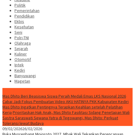
Politik
Pemerintahan
Pendidikan
Ekbis
Kesehatan
Seni
Polri-TNI
Olahraga
Sejarah
Kuliner
Otomotif
Iptek
Kediri
Banyuwangi
Magetan
Special Content
Mas Dhito Beri Beasiswa Siswa Peraih Medali Emas LKS Nasional 2026
Cabai Jadi Fokus Pembuatan Video AKU HATINYA PKK Kabupaten Kediri
Mas Dhito Ingatkan Pentingnya Terapkan Keahlian setelah Pelatihan
Kerja
Prioritaskan Hak Anak, Mas Dhito Fasilitasi Sidang Penetapan Wali
Sastra Saraswati Sewana Yatra di Tegowangi, Mas Dhito: Perkuat
Toleransi lewat Budaya
09/02/2026
26/02/2026
Buka Musrenbang Mojoroto 2027, Mbak Wali Tekankan Perencanaan