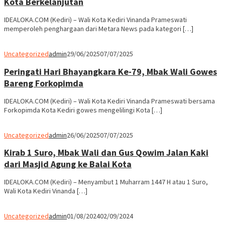
Kota Berkelanjutan
IDEALOKA.COM (Kediri) – Wali Kota Kediri Vinanda Prameswati
memperoleh penghargaan dari Metara News pada kategori […]
Uncategorized
admin
29/06/2025
07/07/2025
Peringati Hari Bhayangkara Ke-79, Mbak Wali Gowes
Bareng Forkopimda
IDEALOKA.COM (Kediri) – Wali Kota Kediri Vinanda Prameswati bersama
Forkopimda Kota Kediri gowes mengelilingi Kota […]
Uncategorized
admin
26/06/2025
07/07/2025
Kirab 1 Suro, Mbak Wali dan Gus Qowim Jalan Kaki
dari Masjid Agung ke Balai Kota
IDEALOKA.COM (Kediri) – Menyambut 1 Muharram 1447 H atau 1 Suro,
Wali Kota Kediri Vinanda […]
Uncategorized
admin
01/08/2024
02/09/2024