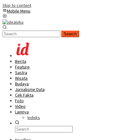
Skip to content
Mobile Menu
Search
Berita
Feature
Sastra
Wisata
Budaya
Jurnalisme Data
Cek Fakta
Foto
Video
Lainnya
Indeks
Headline