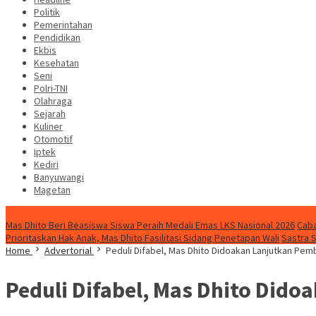
Politik
Pemerintahan
Pendidikan
Ekbis
Kesehatan
Seni
Polri-TNI
Olahraga
Sejarah
Kuliner
Otomotif
Iptek
Kediri
Banyuwangi
Magetan
Special Content
Mas Dhito Beri Beasiswa Siswa Peraih Medali Emas LKS Nasional 2026
Caba
Prioritaskan Hak Anak, Mas Dhito Fasilitasi Sidang Penetapan Wali
Sastra 
Home
Advertorial
Peduli Difabel, Mas Dhito Didoakan Lanjutkan Pem
Peduli Difabel, Mas Dhito Did