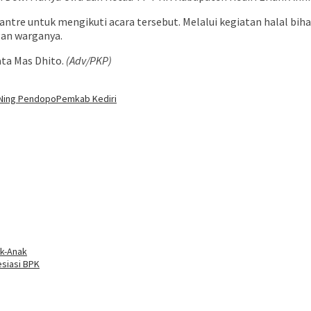
tre untuk mengikuti acara tersebut. Melalui kegiatan halal bihal
gan warganya.
ata Mas Dhito.
(Adv/PKP)
 Ning Pendopo
Pemkab Kediri
ak-Anak
siasi BPK