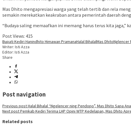
Mas Dhito mengapresiasi warga yang telah tertib dan rela mengan
semakin merekatkan keakraban antara pemerintah daerah den
“Budaya saling memaafkan ini memang harus terus kita jaga,” k
Post Views:
415
Bupati Kediri Hanindhito Himawan Pramana
Halal Bihalal
Mas Dhito
Nglencer
Writer: Isti Azza
Editor: Isti Azza
Share
Post navigation
Previous post
Halal Bihalal “Ngelencer ning Pendopo”, Mas Dhito Sapa An
Next post
Pemkab Kediri Terima LHP Opini WTP Kedelapan, Mas Dhito Apre
Related posts