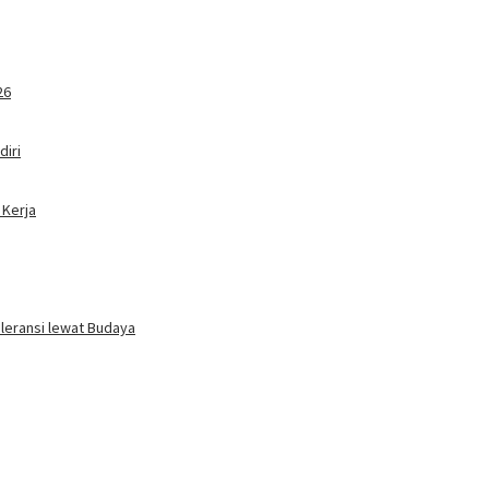
26
iri
 Kerja
oleransi lewat Budaya