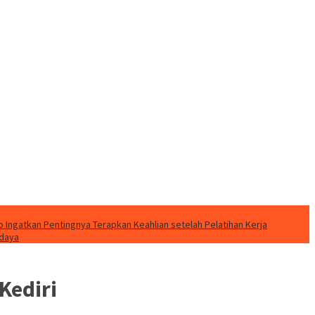
o Ingatkan Pentingnya Terapkan Keahlian setelah Pelatihan Kerja
udaya
Kediri