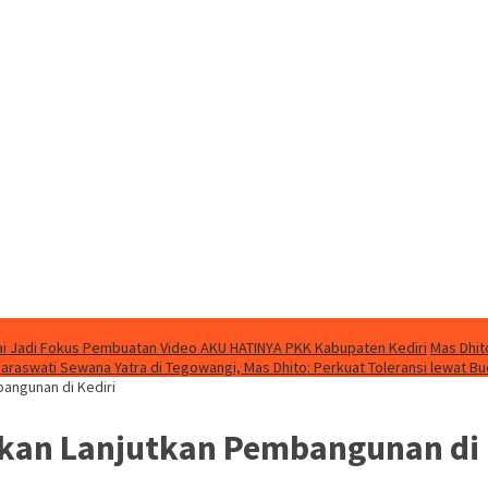
i Jadi Fokus Pembuatan Video AKU HATINYA PKK Kabupaten Kediri
Mas Dhit
Saraswati Sewana Yatra di Tegowangi, Mas Dhito: Perkuat Toleransi lewat B
bangunan di Kediri
oakan Lanjutkan Pembangunan di 