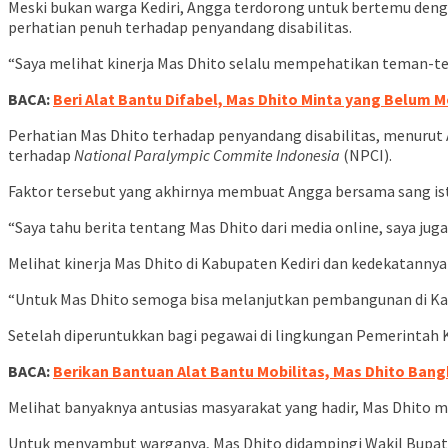
Meski bukan warga Kediri, Angga terdorong untuk bertemu dengan
perhatian penuh terhadap penyandang disabilitas.
“Saya melihat kinerja Mas Dhito selalu mempehatikan teman-tem
BACA:
Beri Alat Bantu Difabel, Mas Dhito Minta yang Belum 
Perhatian Mas Dhito terhadap penyandang disabilitas, menurut 
terhadap
National Paralympic Commite Indonesia
(NPCI).
Faktor tersebut yang akhirnya membuat Angga bersama sang ist
“Saya tahu berita tentang Mas Dhito dari media online, saya juga 
Melihat kinerja Mas Dhito di Kabupaten Kediri dan kedekatann
“Untuk Mas Dhito semoga bisa melanjutkan pembangunan di Kabu
Setelah diperuntukkan bagi pegawai di lingkungan Pemerintah 
BACA:
Berikan Bantuan Alat Bantu Mobilitas, Mas Dhito Ban
Melihat banyaknya antusias masyarakat yang hadir, Mas Dhito m
Untuk menyambut warganya, Mas Dhito didampingi Wakil Bupati 