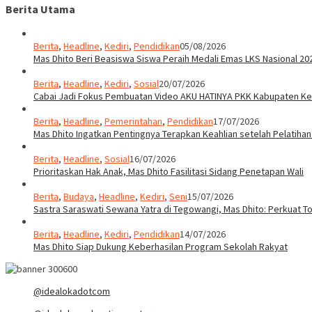
Berita Utama
Berita
,
Headline
,
Kediri
,
Pendidikan
05/08/2026
Mas Dhito Beri Beasiswa Siswa Peraih Medali Emas LKS Nasional 20
Berita
,
Headline
,
Kediri
,
Sosial
20/07/2026
Cabai Jadi Fokus Pembuatan Video AKU HATINYA PKK Kabupaten Ked
Berita
,
Headline
,
Pemerintahan
,
Pendidikan
17/07/2026
Mas Dhito Ingatkan Pentingnya Terapkan Keahlian setelah Pelatihan
Berita
,
Headline
,
Sosial
16/07/2026
Prioritaskan Hak Anak, Mas Dhito Fasilitasi Sidang Penetapan Wali
Berita
,
Budaya
,
Headline
,
Kediri
,
Seni
15/07/2026
Sastra Saraswati Sewana Yatra di Tegowangi, Mas Dhito: Perkuat T
Berita
,
Headline
,
Kediri
,
Pendidikan
14/07/2026
Mas Dhito Siap Dukung Keberhasilan Program Sekolah Rakyat
@idealokadotcom