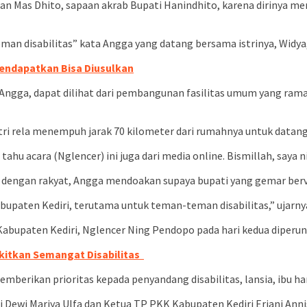
 Mas Dhito, sapaan akrab Bupati Hanindhito, karena dirinya meni
an disabilitas” kata Angga yang datang bersama istrinya, Widya,
Mendapatkan Bisa Diusulkan
Angga, dapat dilihat dari pembangunan fasilitas umum yang ramah
ri rela menempuh jarak 70 kilometer dari rumahnya untuk datang
tahu acara (Nglencer) ini juga dari media online. Bismillah, saya n
ya dengan rakyat, Angga mendoakan supaya bupati yang gemar ber
paten Kediri, terutama untuk teman-teman disabilitas,” ujarny
Kabupaten Kediri, Nglencer Ning Pendopo pada hari kedua diperu
gkitkan Semangat Disabilitas
emberikan prioritas kepada penyandang disabilitas, lansia, ibu 
Dewi Mariya Ulfa dan Ketua TP PKK Kabupaten Kediri Eriani Anni