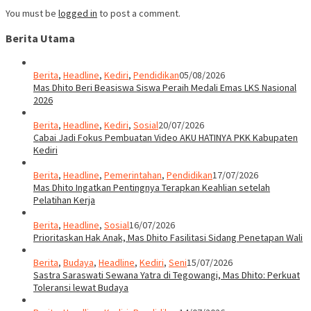
You must be
logged in
to post a comment.
Berita Utama
Berita
,
Headline
,
Kediri
,
Pendidikan
05/08/2026
Mas Dhito Beri Beasiswa Siswa Peraih Medali Emas LKS Nasional
2026
Berita
,
Headline
,
Kediri
,
Sosial
20/07/2026
Cabai Jadi Fokus Pembuatan Video AKU HATINYA PKK Kabupaten
Kediri
Berita
,
Headline
,
Pemerintahan
,
Pendidikan
17/07/2026
Mas Dhito Ingatkan Pentingnya Terapkan Keahlian setelah
Pelatihan Kerja
Berita
,
Headline
,
Sosial
16/07/2026
Prioritaskan Hak Anak, Mas Dhito Fasilitasi Sidang Penetapan Wali
Berita
,
Budaya
,
Headline
,
Kediri
,
Seni
15/07/2026
Sastra Saraswati Sewana Yatra di Tegowangi, Mas Dhito: Perkuat
Toleransi lewat Budaya