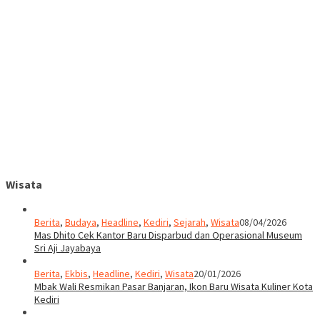
Wisata
Berita
,
Budaya
,
Headline
,
Kediri
,
Sejarah
,
Wisata
08/04/2026
Mas Dhito Cek Kantor Baru Disparbud dan Operasional Museum
Sri Aji Jayabaya
Berita
,
Ekbis
,
Headline
,
Kediri
,
Wisata
20/01/2026
Mbak Wali Resmikan Pasar Banjaran, Ikon Baru Wisata Kuliner Kota
Kediri