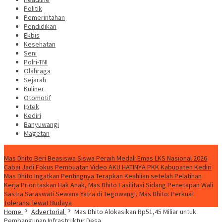
Politik
Pemerintahan
Pendidikan
Ekbis
Kesehatan
Seni
Polri-TNI
Olahraga
Sejarah
Kuliner
Otomotif
Iptek
Kediri
Banyuwangi
Magetan
Special Content
Mas Dhito Beri Beasiswa Siswa Peraih Medali Emas LKS Nasional 2026
Cabai Jadi Fokus Pembuatan Video AKU HATINYA PKK Kabupaten Kediri
Mas Dhito Ingatkan Pentingnya Terapkan Keahlian setelah Pelatihan
Kerja
Prioritaskan Hak Anak, Mas Dhito Fasilitasi Sidang Penetapan Wali
Sastra Saraswati Sewana Yatra di Tegowangi, Mas Dhito: Perkuat
Toleransi lewat Budaya
Home
Advertorial
Mas Dhito Alokasikan Rp51,45 Miliar untuk
Pembangunan Infrastruktur Desa