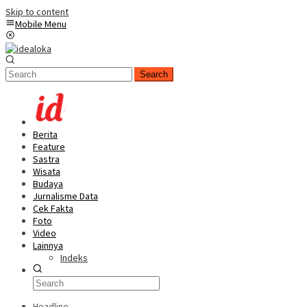
Skip to content
Mobile Menu
Search
Berita
Feature
Sastra
Wisata
Budaya
Jurnalisme Data
Cek Fakta
Foto
Video
Lainnya
Indeks
Headline