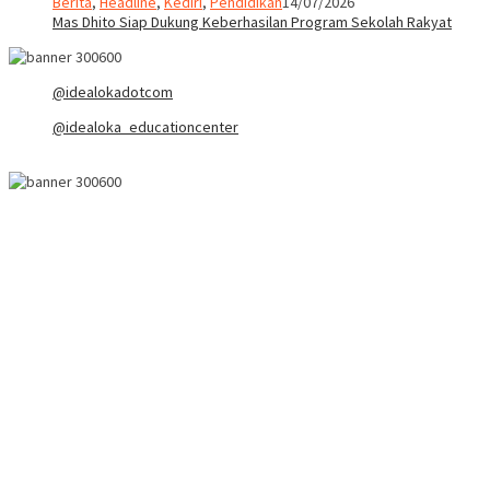
Berita
,
Headline
,
Kediri
,
Pendidikan
14/07/2026
Mas Dhito Siap Dukung Keberhasilan Program Sekolah Rakyat
@idealokadotcom
@idealoka_educationcenter