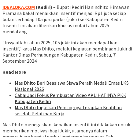
IDEALOKA.COM
(Kediri)
– Bupati Kediri Hanindhito Himawan
Pramana bakal menaikkan insentif menjadi Rp1 juta setiap
bulan terhadap 105 juru parkir (jukir) se-Kabupaten Kediri.
Insentif ini akan diberikan khusus mulai tahun 2025
mendatang.
“Insyaallah tahun 2025, 105 jukir ini akan mendapatkan
insentif,” kata Mas Dhito, melalui kegiatan pembinaan Jukir di
Kantor Dinas Perhubungan Kabupaten Kediri, Sabtu, 7
September 2024.
Read More
Mas Dhito Beri Beasiswa Siswa Peraih Medali Emas LKS
Nasional 2026
Cabai Jadi Fokus Pembuatan Video AKU HATINYA PKK
Kabupaten Kediri
Mas Dhito Ingatkan Pentingnya Terapkan Keahlian
setelah Pelatihan Kerja
Mas Dhito menegaskan, kenaikan insentif ini dilakukan untuk
memberikan motivasi bagi Jukir, utamanya dalam
menertibkan kondisi parkir kendaraan bermotor. Tak