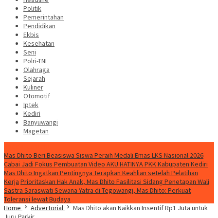
Politik
Pemerintahan
Pendidikan
Ekbis
Kesehatan
Seni
Polri-TNI
Olahraga
Sejarah
Kuliner
Otomotif
Iptek
Kediri
Banyuwangi
Magetan
Special Content
Mas Dhito Beri Beasiswa Siswa Peraih Medali Emas LKS Nasional 2026
Cabai Jadi Fokus Pembuatan Video AKU HATINYA PKK Kabupaten Kediri
Mas Dhito Ingatkan Pentingnya Terapkan Keahlian setelah Pelatihan
Kerja
Prioritaskan Hak Anak, Mas Dhito Fasilitasi Sidang Penetapan Wali
Sastra Saraswati Sewana Yatra di Tegowangi, Mas Dhito: Perkuat
Toleransi lewat Budaya
Home
Advertorial
Mas Dhito akan Naikkan Insentif Rp1 Juta untuk
Juru Parkir