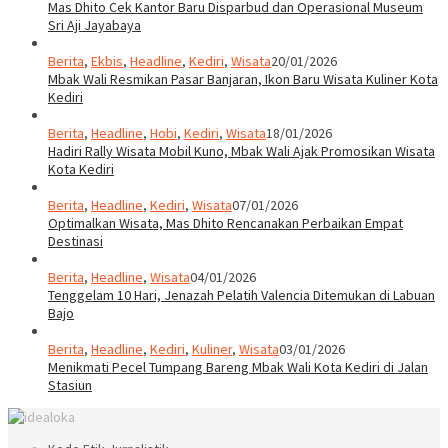
Mas Dhito Cek Kantor Baru Disparbud dan Operasional Museum
Sri Aji Jayabaya
Berita
,
Ekbis
,
Headline
,
Kediri
,
Wisata
20/01/2026
Mbak Wali Resmikan Pasar Banjaran, Ikon Baru Wisata Kuliner Kota
Kediri
Berita
,
Headline
,
Hobi
,
Kediri
,
Wisata
18/01/2026
Hadiri Rally Wisata Mobil Kuno, Mbak Wali Ajak Promosikan Wisata
Kota Kediri
Berita
,
Headline
,
Kediri
,
Wisata
07/01/2026
Optimalkan Wisata, Mas Dhito Rencanakan Perbaikan Empat
Destinasi
Berita
,
Headline
,
Wisata
04/01/2026
Tenggelam 10 Hari, Jenazah Pelatih Valencia Ditemukan di Labuan
Bajo
Berita
,
Headline
,
Kediri
,
Kuliner
,
Wisata
03/01/2026
Menikmati Pecel Tumpang Bareng Mbak Wali Kota Kediri di Jalan
Stasiun