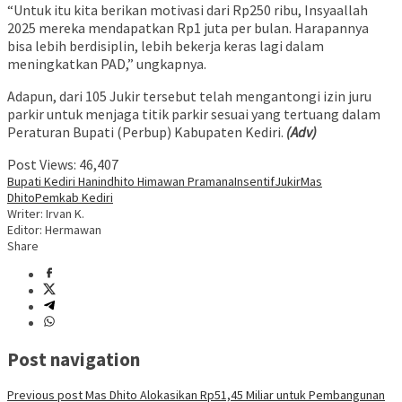
“Untuk itu kita berikan motivasi dari Rp250 ribu, Insyaallah
2025 mereka mendapatkan Rp1 juta per bulan. Harapannya
bisa lebih berdisiplin, lebih bekerja keras lagi dalam
meningkatkan PAD,” ungkapnya.
Adapun, dari 105 Jukir tersebut telah mengantongi izin juru
parkir untuk menjaga titik parkir sesuai yang tertuang dalam
Peraturan Bupati (Perbup) Kabupaten Kediri.
(Adv)
Post Views:
46,407
Bupati Kediri Hanindhito Himawan Pramana
Insentif
Jukir
Mas
Dhito
Pemkab Kediri
Writer: Irvan K.
Editor: Hermawan
Share
Post navigation
Previous post
Mas Dhito Alokasikan Rp51,45 Miliar untuk Pembangunan