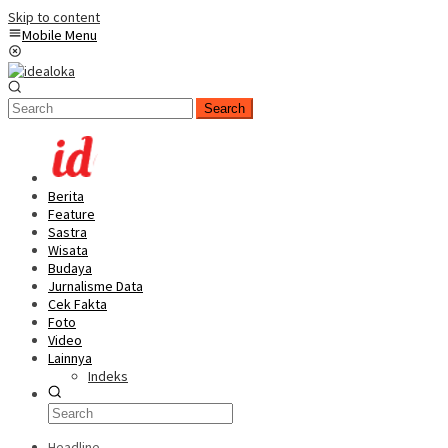
Skip to content
Mobile Menu
Search
Berita
Feature
Sastra
Wisata
Budaya
Jurnalisme Data
Cek Fakta
Foto
Video
Lainnya
Indeks
Headline