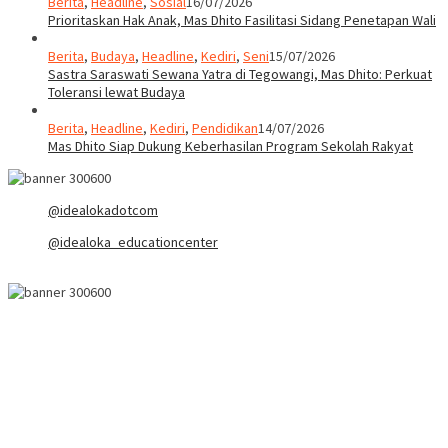
Berita
,
Headline
,
Sosial
16/07/2026
Prioritaskan Hak Anak, Mas Dhito Fasilitasi Sidang Penetapan Wali
Berita
,
Budaya
,
Headline
,
Kediri
,
Seni
15/07/2026
Sastra Saraswati Sewana Yatra di Tegowangi, Mas Dhito: Perkuat
Toleransi lewat Budaya
Berita
,
Headline
,
Kediri
,
Pendidikan
14/07/2026
Mas Dhito Siap Dukung Keberhasilan Program Sekolah Rakyat
@idealokadotcom
@idealoka_educationcenter