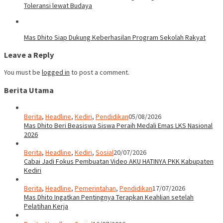
Toleransi lewat Budaya
Mas Dhito Siap Dukung Keberhasilan Program Sekolah Rakyat
Leave a Reply
You must be
logged in
to post a comment.
Berita Utama
Berita
,
Headline
,
Kediri
,
Pendidikan
05/08/2026
Mas Dhito Beri Beasiswa Siswa Peraih Medali Emas LKS Nasional
2026
Berita
,
Headline
,
Kediri
,
Sosial
20/07/2026
Cabai Jadi Fokus Pembuatan Video AKU HATINYA PKK Kabupaten
Kediri
Berita
,
Headline
,
Pemerintahan
,
Pendidikan
17/07/2026
Mas Dhito Ingatkan Pentingnya Terapkan Keahlian setelah
Pelatihan Kerja