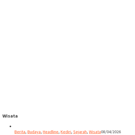
Wisata
Berita
,
Budaya
,
Headline
,
Kediri
,
Sejarah
,
Wisata
08/04/2026