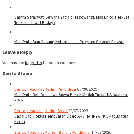
Sastra Saraswati Sewana Yatra di Tegowangi, Mas Dhito: Perkuat
Toleransi lewat Budaya
Mas Dhito Siap Dukung Keberhasilan Program Sekolah Rakyat
Leave a Reply
You must be
logged in
to post a comment.
Berita Utama
Berita
,
Headline
,
Kediri
,
Pendidikan
05/08/2026
Mas Dhito Beri Beasiswa Siswa Peraih Medali Emas LKS Nasional
2026
Berita
,
Headline
,
Kediri
,
Sosial
20/07/2026
Cabai Jadi Fokus Pembuatan Video AKU HATINYA PKK Kabupaten
Kediri
Berita
,
Headline
,
Pemerintahan
,
Pendidikan
17/07/2026