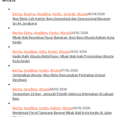
Berita
,
Budaya
,
Headline
,
Kediri
,
Sejarah
,
Wisata
08/04/2026
Mas Dhito Cek Kantor Baru Disparbud dan Operasional Museum
Sri Aji Jayabaya
Berita
,
Ekbis
,
Headline
,
Kediri
,
Wisata
20/01/2026
Mbak Wali Resmikan Pasar Banjaran, Ikon Baru Wisata Kuliner Kota
Kediri
Berita
,
Headline
,
Hobi
,
Kediri
,
Wisata
18/01/2026
Hadiri Rally Wisata Mobil Kuno, Mbak Wali Ajak Promosikan Wisata
Kota Kediri
Berita
,
Headline
,
Kediri
,
Wisata
07/01/2026
Optimalkan Wisata, Mas Dhito Rencanakan Perbaikan Empat
Destinasi
Berita
,
Headline
,
Wisata
04/01/2026
Tenggelam 10 Hari, Jenazah Pelatih Valencia Ditemukan di Labuan
Bajo
Berita
,
Headline
,
Kediri
,
Kuliner
,
Wisata
03/01/2026
Menikmati Pecel Tumpang Bareng Mbak Wali Kota Kediri di Jalan