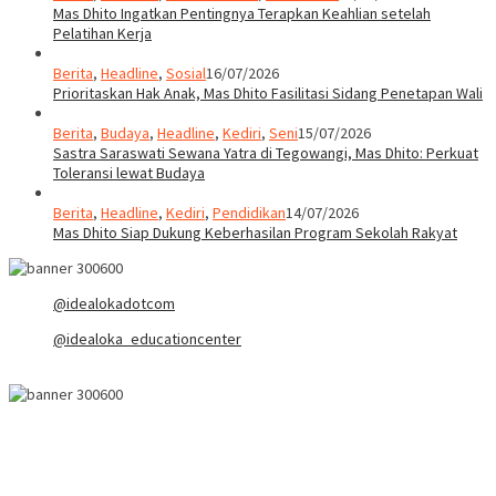
Mas Dhito Ingatkan Pentingnya Terapkan Keahlian setelah
Pelatihan Kerja
Berita
,
Headline
,
Sosial
16/07/2026
Prioritaskan Hak Anak, Mas Dhito Fasilitasi Sidang Penetapan Wali
Berita
,
Budaya
,
Headline
,
Kediri
,
Seni
15/07/2026
Sastra Saraswati Sewana Yatra di Tegowangi, Mas Dhito: Perkuat
Toleransi lewat Budaya
Berita
,
Headline
,
Kediri
,
Pendidikan
14/07/2026
Mas Dhito Siap Dukung Keberhasilan Program Sekolah Rakyat
@idealokadotcom
@idealoka_educationcenter