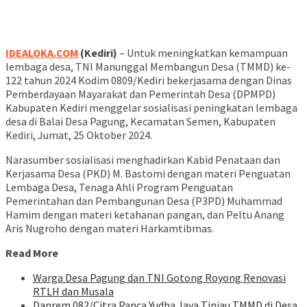
IDEALOKA.COM
(Kediri)
– Untuk meningkatkan kemampuan
lembaga desa, TNI Manunggal Membangun Desa (TMMD) ke-
122 tahun 2024 Kodim 0809/Kediri bekerjasama dengan Dinas
Pemberdayaan Mayarakat dan Pemerintah Desa (DPMPD)
Kabupaten Kediri menggelar sosialisasi peningkatan lembaga
desa di Balai Desa Pagung, Kecamatan Semen, Kabupaten
Kediri, Jumat, 25 Oktober 2024.
Narasumber sosialisasi menghadirkan Kabid Penataan dan
Kerjasama Desa (PKD) M. Bastomi dengan materi Penguatan
Lembaga Desa, Tenaga Ahli Program Penguatan
Pemerintahan dan Pembangunan Desa (P3PD) Muhammad
Hamim dengan materi ketahanan pangan, dan Peltu Anang
Aris Nugroho dengan materi Harkamtibmas.
Read More
Warga Desa Pagung dan TNI Gotong Royong Renovasi
RTLH dan Musala
Danrem 082/Citra Panca Yudha Jaya Tinjau TMMD di Desa