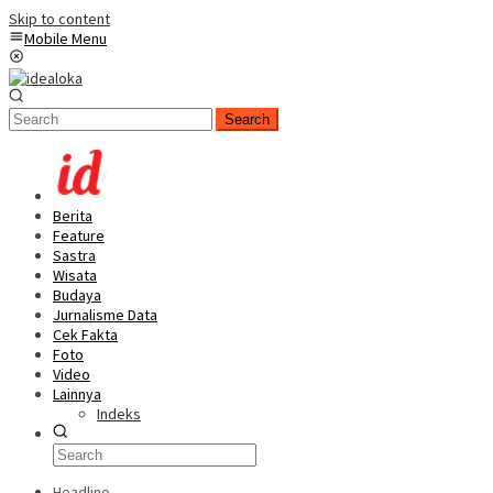
Skip to content
Mobile Menu
Search
Berita
Feature
Sastra
Wisata
Budaya
Jurnalisme Data
Cek Fakta
Foto
Video
Lainnya
Indeks
Headline