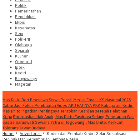
Politik
Pemerintahan
Pendidikan
Ekbis
Kesehatan
Seni
Polri-TNI
Olahraga
Sejarah
Kuliner
Otomotif
Iptek
Kediri
Banyuwangi
Magetan
Special Content
Mas Dhito Beri Beasiswa Siswa Peraih Medali Emas LKS Nasional 2026
Cabai Jadi Fokus Pembuatan Video AKU HATINYA PKK Kabupaten Kediri
Mas Dhito Ingatkan Pentingnya Terapkan Keahlian setelah Pelatihan
Kerja
Prioritaskan Hak Anak, Mas Dhito Fasilitasi Sidang Penetapan Wali
Sastra Saraswati Sewana Yatra di Tegowangi, Mas Dhito: Perkuat
Toleransi lewat Budaya
Home
Advertorial
Kodim dan Pemkab Kediri Gelar Sosialisasi
Peningkatan Kemampuan Lembaga Desa