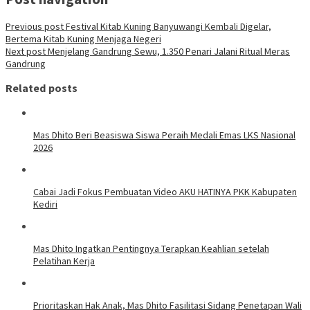
Previous post
Festival Kitab Kuning Banyuwangi Kembali Digelar,
Bertema Kitab Kuning Menjaga Negeri
Next post
Menjelang Gandrung Sewu, 1.350 Penari Jalani Ritual Meras
Gandrung
Related posts
Mas Dhito Beri Beasiswa Siswa Peraih Medali Emas LKS Nasional
2026
Cabai Jadi Fokus Pembuatan Video AKU HATINYA PKK Kabupaten
Kediri
Mas Dhito Ingatkan Pentingnya Terapkan Keahlian setelah
Pelatihan Kerja
Prioritaskan Hak Anak, Mas Dhito Fasilitasi Sidang Penetapan Wali