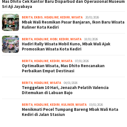
Mas Dhito Cek Kantor Baru Disparbud dan Operasional Museum
Sri Aji Jayabaya
BERITA
,
EKBIS
,
HEADLINE
,
KEDIRI
,
WISATA
20/01/2026
Mbak Wali Resmikan Pasar Banjaran, Ikon Baru Wisata
Kuliner Kota Kediri
BERITA
,
HEADLINE
,
HOBI
,
KEDIRI
,
WISATA
18/01/2026
Hadiri Rally Wisata Mobil Kuno, Mbak Wali Ajak
Promosikan Wisata Kota Kediri
BERITA
,
HEADLINE
,
KEDIRI
,
WISATA
07/01/2026
Optimalkan Wisata, Mas Dhito Rencanakan
Perbaikan Empat Destinasi
BERITA
,
HEADLINE
,
WISATA
04/01/2026
Tenggelam 10 Hari, Jenazah Pelatih Valencia
Ditemukan di Labuan Bajo
BERITA
,
HEADLINE
,
KEDIRI
,
KULINER
,
WISATA
03/01/2026
Menikmati Pecel Tumpang Bareng Mbak Wali Kota
Kediri di Jalan Stasiun