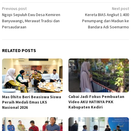
Post
Previous post
Next post
Ngopi Sepuluh Ewu Desa Kemiren
Kereta BIAS Angkut 1.400
navigation
Banyuwangi, Merawat Tradisi dan
Penumpang dari Madiun ke
Persaudaraan
Bandara Adi Soemarmo
RELATED POSTS
Cabai Jadi Fokus Pembuatan
Mas Dhito Beri Beasiswa Siswa
Video AKU HATINYA PKK
Peraih Medali Emas LKS
Kabupaten Kediri
Nasional 2026