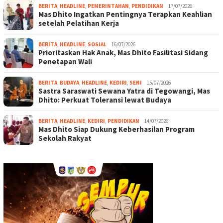
BERITA
,
HEADLINE
,
PEMERINTAHAN
,
PENDIDIKAN
17/07/2026
Mas Dhito Ingatkan Pentingnya Terapkan Keahlian
setelah Pelatihan Kerja
BERITA
,
HEADLINE
,
SOSIAL
16/07/2026
Prioritaskan Hak Anak, Mas Dhito Fasilitasi Sidang
Penetapan Wali
BERITA
,
BUDAYA
,
HEADLINE
,
KEDIRI
,
SENI
15/07/2026
Sastra Saraswati Sewana Yatra di Tegowangi, Mas
Dhito: Perkuat Toleransi lewat Budaya
BERITA
,
HEADLINE
,
KEDIRI
,
PENDIDIKAN
14/07/2026
Mas Dhito Siap Dukung Keberhasilan Program
Sekolah Rakyat