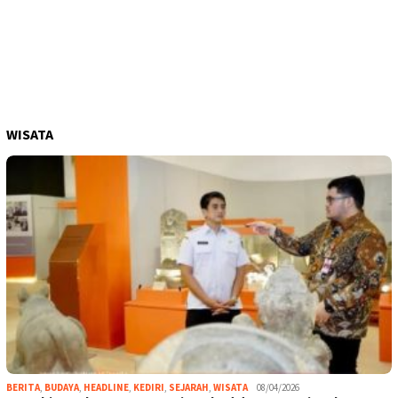
WISATA
BERITA
,
BUDAYA
,
HEADLINE
,
KEDIRI
,
SEJARAH
,
WISATA
08/04/2026