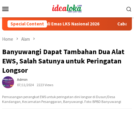
Skip
Mobile
to
Menu
content
 Peraih Medali Emas LKS Nasional 2026
Special Content
Cabai Jadi Fokus 
Home
Alam
Banyuwangi Dapat Tambahan Dua Alat
EWS, Salah Satunya untuk Peringatan
Longsor
Admin
07/11/2024
2223 Views
Pemasangan perangkat EWS untuk peringatan dini longsor di Dusun/Desa
Kandangan, Kecamatan Pesanggaran, Banyuwangi. Foto: BPBD Banyuwangi