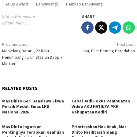
APBD Award
Banyuwangi
Pemkab Banyuwangi
Writer: Hermawan
SHARE
Editor: Irvan K.
Post
Previous post
Next post
Menjelang Nataru, 22 Ribu
Ibu, Pilar Penting Peradaban
navigation
Penumpang Turun Stasiun Daop 7
Madiun
RELATED POSTS
Mas Dhito Beri Beasiswa Siswa
Cabai Jadi Fokus Pembuatan
Peraih Medali Emas LKS
Video AKU HATINYA PKK
Nasional 2026
Kabupaten Kediri
Mas Dhito Ingatkan
Prioritaskan Hak Anak, Mas
Pentingnya Terapkan Keahlian
Dhito Fasilitasi Sidang