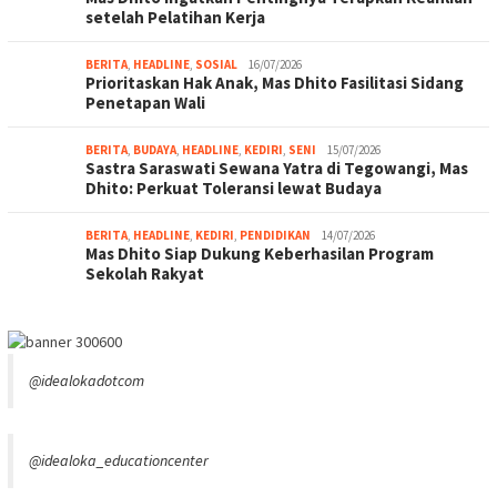
setelah Pelatihan Kerja
BERITA
,
HEADLINE
,
SOSIAL
16/07/2026
Prioritaskan Hak Anak, Mas Dhito Fasilitasi Sidang
Penetapan Wali
BERITA
,
BUDAYA
,
HEADLINE
,
KEDIRI
,
SENI
15/07/2026
Sastra Saraswati Sewana Yatra di Tegowangi, Mas
Dhito: Perkuat Toleransi lewat Budaya
BERITA
,
HEADLINE
,
KEDIRI
,
PENDIDIKAN
14/07/2026
Mas Dhito Siap Dukung Keberhasilan Program
Sekolah Rakyat
@idealokadotcom
@idealoka_educationcenter