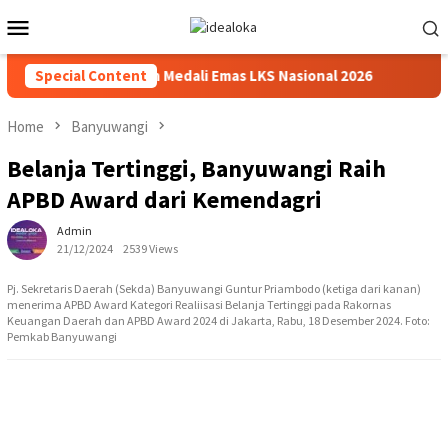
Skip
Mobile
to
Menu
content
siswa Siswa Peraih Medali Emas LKS Nasional 2026
Special Content
Cabai 
Home
Banyuwangi
Belanja Tertinggi, Banyuwangi Raih
APBD Award dari Kemendagri
Admin
21/12/2024
2539 Views
Pj. Sekretaris Daerah (Sekda) Banyuwangi Guntur Priambodo (ketiga dari kanan)
menerima APBD Award Kategori Realiisasi Belanja Tertinggi pada Rakornas
Keuangan Daerah dan APBD Award 2024 di Jakarta, Rabu, 18 Desember 2024. Foto:
Pemkab Banyuwangi