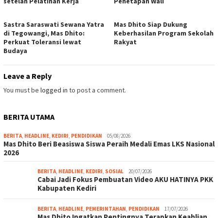
setelah Pelatihan Kerja
Penetapan Wali
Sastra Saraswati Sewana Yatra
Mas Dhito Siap Dukung
di Tegowangi, Mas Dhito:
Keberhasilan Program Sekolah
Perkuat Toleransi lewat
Rakyat
Budaya
Leave a Reply
You must be
logged in
to post a comment.
BERITA UTAMA
BERITA
,
HEADLINE
,
KEDIRI
,
PENDIDIKAN
05/08/2026
Mas Dhito Beri Beasiswa Siswa Peraih Medali Emas LKS Nasional
2026
BERITA
,
HEADLINE
,
KEDIRI
,
SOSIAL
20/07/2026
Cabai Jadi Fokus Pembuatan Video AKU HATINYA PKK
Kabupaten Kediri
BERITA
,
HEADLINE
,
PEMERINTAHAN
,
PENDIDIKAN
17/07/2026
Mas Dhito Ingatkan Pentingnya Terapkan Keahlian