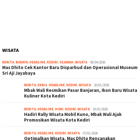
WISATA
BERITA
,
BUDAYA
,
HEADLINE
,
KEDIRI
,
SEJARAH
,
WISATA
08/04/2026
Mas Dhito Cek Kantor Baru Disparbud dan Operasional Museum
Sri Aji Jayabaya
BERITA
,
EKBIS
,
HEADLINE
,
KEDIRI
,
WISATA
20/01/2026
Mbak Wali Resmikan Pasar Banjaran, Ikon Baru Wisata
Kuliner Kota Kediri
BERITA
,
HEADLINE
,
HOBI
,
KEDIRI
,
WISATA
18/01/2026
Hadiri Rally Wisata Mobil Kuno, Mbak Wali Ajak
Promosikan Wisata Kota Kediri
BERITA
,
HEADLINE
,
KEDIRI
,
WISATA
07/01/2026
Optimalkan Wisata, Mas Dhito Rencanakan