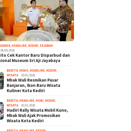
BUDAYA
,
HEADLINE
,
KEDIRI
,
SEJARAH
,
08/04/2026
ito Cek Kantor Baru Disparbud dan
ional Museum Sri Aji Jayabaya
BERITA
,
EKBIS
,
HEADLINE
,
KEDIRI
,
WISATA
20/01/2026
Mbak Wali Resmikan Pasar
Banjaran, Ikon Baru Wisata
Kuliner Kota Kediri
BERITA
,
HEADLINE
,
HOBI
,
KEDIRI
,
WISATA
18/01/2026
Hadiri Rally Wisata Mobil Kuno,
Mbak Wali Ajak Promosikan
Wisata Kota Kediri
BERITA
,
HEADLINE
,
KEDIRI
,