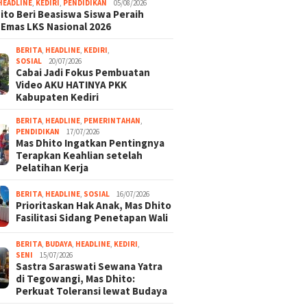
HEADLINE
,
KEDIRI
,
PENDIDIKAN
05/08/2026
ito Beri Beasiswa Siswa Peraih
 Emas LKS Nasional 2026
BERITA
,
HEADLINE
,
KEDIRI
,
SOSIAL
20/07/2026
Cabai Jadi Fokus Pembuatan
Video AKU HATINYA PKK
Kabupaten Kediri
BERITA
,
HEADLINE
,
PEMERINTAHAN
,
PENDIDIKAN
17/07/2026
Mas Dhito Ingatkan Pentingnya
Terapkan Keahlian setelah
Pelatihan Kerja
BERITA
,
HEADLINE
,
SOSIAL
16/07/2026
Prioritaskan Hak Anak, Mas Dhito
Fasilitasi Sidang Penetapan Wali
BERITA
,
BUDAYA
,
HEADLINE
,
KEDIRI
,
SENI
15/07/2026
Sastra Saraswati Sewana Yatra
di Tegowangi, Mas Dhito:
Perkuat Toleransi lewat Budaya