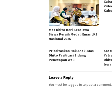
Caba
Vide
Kabu
Mas Dhito Beri Beasiswa
Siswa Peraih Medali Emas LKS
Nasional 2026
Prioritaskan Hak Anak, Mas
Sast
Dhito Fasilitasi Sidang
Yatr
Penetapan Wali
Dhit
lewa
Leave a Reply
You must be
logged in
to post a comment.