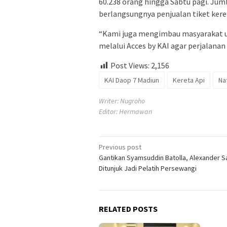
60.238 orang hingga Sabtu pagi. Jum
berlangsungnya penjualan tiket keret
“Kami juga mengimbau masyarakat 
melalui Acces by KAI agar perjalanan
Post Views:
2,156
KAI Daop 7 Madiun
Kereta Api
Na
Writer: Nugroho
Editor: Hermawan
Post
Previous post
Gantikan Syamsuddin Batolla, Alexander 
navigation
Ditunjuk Jadi Pelatih Persewangi
RELATED POSTS