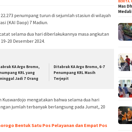
BERITA
,
Mas Dh
Medali
22.273 penumpang turun di sejumlah stasiun di wilayah
asi (KAI Daop) 7 Madiun.
atat selama dua hari diberlakukannya masa angkutan
i 19-20 Desember 2024.
tabrak KA Argo Bromo,
Ditabrak KA Argo Bromo, 6-7
numpang KRL yang
Penumpang KRL Masih
ninggal Jadi 7 Orang
Terjepit
n Kuswardojo mengatakan bahwa selama dua hari
ngan jumlah terbanyak berlangsung pada Jumat, 20
norogo Bentuk Satu Pos Pelayanan dan Empat Pos