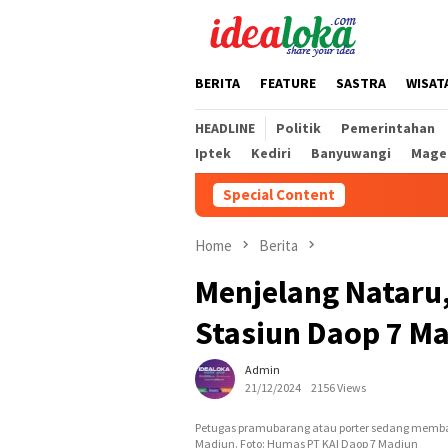
Skip
to
content
BERITA
FEATURE
SASTRA
WISAT
HEADLINE
Politik
Pemerintahan
Iptek
Kediri
Banyuwangi
Mage
Special Content
Home
Berita
Menjelang Nataru
Stasiun Daop 7 M
Admin
21/12/2024
2156 Views
Petugas pramubarang atau porter sedang memba
Madiun. Foto: Humas PT KAI Daop 7 Madiun