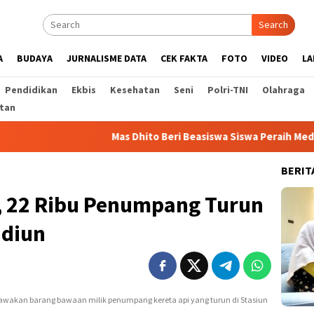
Search
A
BUDAYA
JURNALISME DATA
CEK FAKTA
FOTO
VIDEO
LA
Pendidikan
Ekbis
Kesehatan
Seni
Polri-TNI
Olahraga
tan
Mas Dhito Beri Beasiswa Siswa Peraih Medali Emas LKS 
BERIT
, 22 Ribu Penumpang Turun
adiun
wakan barang bawaan milik penumpang kereta api yang turun di Stasiun