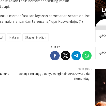
lah itu akan terus bertambah seiring masih
a api.
untuk memanfaatkan layanan pemesanan secara online
 semakin lancar dan terencana,” ujar Kuswardojo. (*)
@id
tal
Nataru
Stasiun Madiun
SHARE
@ide
Next post
Saununu
Belanja Tertinggi, Banyuwangi Raih APBD Award dari
Kemendagri