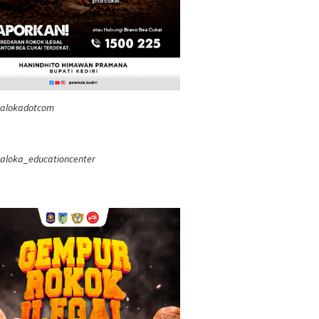
ealokadotcom
aloka_educationcenter