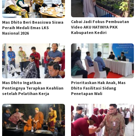
Cabai Jadi Fokus Pembuatan
Mas Dhito Beri Beasiswa Siswa
Video AKU HATINYA PKK
Peraih Medali Emas LKS
Kabupaten Kediri
Nasional 2026
Mas Dhito Ingatkan
Prioritaskan Hak Anak, Mas
Pentingnya Terapkan Keahlian
Dhito Fasilitasi Sidang
setelah Pelatihan Kerja
Penetapan Wali