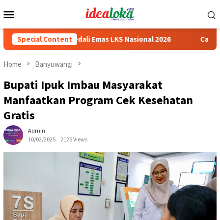
Skip
Mobile
to
Menu
content
 Peraih Medali Emas LKS Nasional 2026
Special Content
Cabai Jadi Fokus 
Home
Banyuwangi
Bupati Ipuk Imbau Masyarakat
Manfaatkan Program Cek Kesehatan
Gratis
Admin
10/02/2025
2126 Views