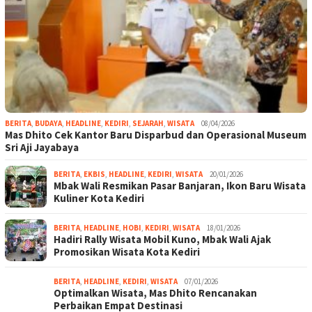
BERITA
,
BUDAYA
,
HEADLINE
,
KEDIRI
,
SEJARAH
,
WISATA
08/04/2026
Mas Dhito Cek Kantor Baru Disparbud dan Operasional Museum
Sri Aji Jayabaya
BERITA
,
EKBIS
,
HEADLINE
,
KEDIRI
,
WISATA
20/01/2026
Mbak Wali Resmikan Pasar Banjaran, Ikon Baru Wisata
Kuliner Kota Kediri
BERITA
,
HEADLINE
,
HOBI
,
KEDIRI
,
WISATA
18/01/2026
Hadiri Rally Wisata Mobil Kuno, Mbak Wali Ajak
Promosikan Wisata Kota Kediri
BERITA
,
HEADLINE
,
KEDIRI
,
WISATA
07/01/2026
Optimalkan Wisata, Mas Dhito Rencanakan
Perbaikan Empat Destinasi