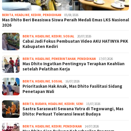
BERITA
,
HEADLINE
,
KEDIRI
,
PENDIDIKAN
05/08/2026
Mas Dhito Beri Beasiswa Siswa Peraih Medali Emas LKS Nasional
2026
BERITA
,
HEADLINE
,
KEDIRI
,
SOSIAL
20/07/2026
Cabai Jadi Fokus Pembuatan Video AKU HATINYA PKK
Kabupaten Kediri
BERITA
,
HEADLINE
,
PEMERINTAHAN
,
PENDIDIKAN
17/07/2026
Mas Dhito Ingatkan Pentingnya Terapkan Keahlian
setelah Pelatihan Kerja
BERITA
,
HEADLINE
,
SOSIAL
16/07/2026
Prioritaskan Hak Anak, Mas Dhito Fasilitasi Sidang
Penetapan Wali
BERITA
,
BUDAYA
,
HEADLINE
,
KEDIRI
,
SENI
15/07/2026
Sastra Saraswati Sewana Yatra di Tegowangi, Mas
Dhito: Perkuat Toleransi lewat Budaya
BERITA
,
HEADLINE
,
KEDIRI
,
PENDIDIKAN
14/07/2026