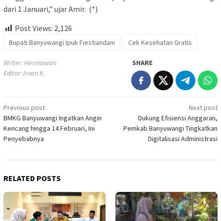
dari 1 Januari,” ujar Amir. (*)
Post Views:
2,126
Bupati Banyuwangi Ipuk Fiestiandani
Cek Kesehatan Gratis
Writer: Hermawan
SHARE
Editor: Irvan K.
Post
Previous post
Next post
BMKG Banyuwangi Ingatkan Angin
Dukung Efisiensi Anggaran,
navigation
Kencang hingga 14 Februari, Ini
Pemkab Banyuwangi Tingkatkan
Penyebabnya
Digitalisasi Administrasi
RELATED POSTS