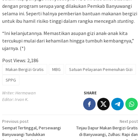
dengan program serupa yang dilakukan Pemkab Banyuwangi
selama ini. Seperti halnya pemberian bantuan makanan bergizi
untuk ibu hamil risiko tinggi dalam rangka mencegah
stunting
.
“Ini kelanjutannya. Memastikan asupan gizi anak-anak kita
tercukupi mulai dari kehamilan hingga tumbuh kembangnya,”
ujarnya. (*)
Post Views:
2,186
Makan Bergizi Gratis
MBG
Satuan Pelayanan Pemenuhan Gizi
SPPG
Writer: Hermawan
SHARE
Editor: Irvan K.
Post
Previous post
Next post
Sempat Tertinggal, Persewangi
Tinjau Dapur Makan Bergizi Gratis
navigation
Banyuwangi Tundukkan
di Banyuwangi, Zulhas: Rapi dan