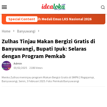
Skip
Mobile
to
Menu
content
asiswa Siswa Peraih Medali Emas LKS Nasional 2026
Special Content
Cabai
Home
Banyuwangi
Zulhas Tinjau Makan Bergizi Gratis di
Banyuwangi, Bupati Ipuk: Selaras
dengan Program Pemkab
Admin
03/02/2025
2186 Views
Menko Zulhas meninjau program Makan Bergizi Gratis di SMPN 2 Rogojampi,
Banyuwangi, Senin, 3 Februari 2025. Foto: Pemkab Banyuwangi