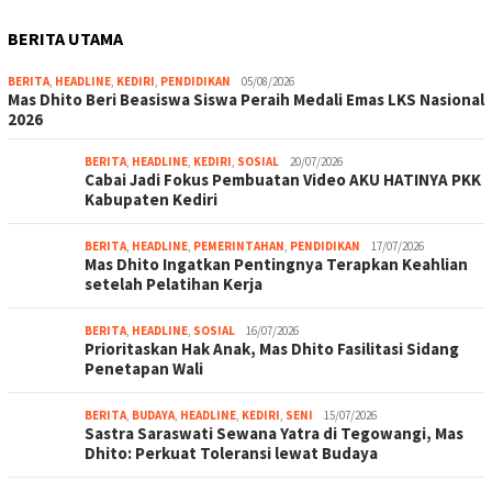
BERITA UTAMA
BERITA
,
HEADLINE
,
KEDIRI
,
PENDIDIKAN
05/08/2026
Mas Dhito Beri Beasiswa Siswa Peraih Medali Emas LKS Nasional
2026
BERITA
,
HEADLINE
,
KEDIRI
,
SOSIAL
20/07/2026
Cabai Jadi Fokus Pembuatan Video AKU HATINYA PKK
Kabupaten Kediri
BERITA
,
HEADLINE
,
PEMERINTAHAN
,
PENDIDIKAN
17/07/2026
Mas Dhito Ingatkan Pentingnya Terapkan Keahlian
setelah Pelatihan Kerja
BERITA
,
HEADLINE
,
SOSIAL
16/07/2026
Prioritaskan Hak Anak, Mas Dhito Fasilitasi Sidang
Penetapan Wali
BERITA
,
BUDAYA
,
HEADLINE
,
KEDIRI
,
SENI
15/07/2026
Sastra Saraswati Sewana Yatra di Tegowangi, Mas
Dhito: Perkuat Toleransi lewat Budaya