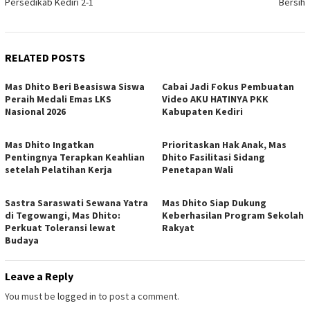
Persedikab Kediri 2-1
Bersih
RELATED POSTS
Mas Dhito Beri Beasiswa Siswa
Cabai Jadi Fokus Pembuatan
Peraih Medali Emas LKS
Video AKU HATINYA PKK
Nasional 2026
Kabupaten Kediri
Mas Dhito Ingatkan
Prioritaskan Hak Anak, Mas
Pentingnya Terapkan Keahlian
Dhito Fasilitasi Sidang
setelah Pelatihan Kerja
Penetapan Wali
Sastra Saraswati Sewana Yatra
Mas Dhito Siap Dukung
di Tegowangi, Mas Dhito:
Keberhasilan Program Sekolah
Perkuat Toleransi lewat
Rakyat
Budaya
Leave a Reply
You must be
logged in
to post a comment.