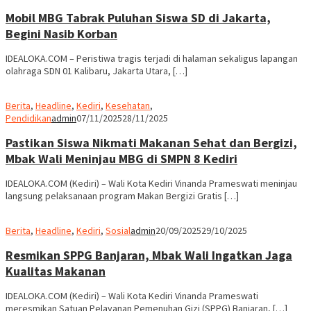
Mobil MBG Tabrak Puluhan Siswa SD di Jakarta,
Begini Nasib Korban
IDEALOKA.COM – Peristiwa tragis terjadi di halaman sekaligus lapangan
olahraga SDN 01 Kalibaru, Jakarta Utara, […]
Berita
,
Headline
,
Kediri
,
Kesehatan
,
Pendidikan
admin
07/11/2025
28/11/2025
Pastikan Siswa Nikmati Makanan Sehat dan Bergizi,
Mbak Wali Meninjau MBG di SMPN 8 Kediri
IDEALOKA.COM (Kediri) – Wali Kota Kediri Vinanda Prameswati meninjau
langsung pelaksanaan program Makan Bergizi Gratis […]
Berita
,
Headline
,
Kediri
,
Sosial
admin
20/09/2025
29/10/2025
Resmikan SPPG Banjaran, Mbak Wali Ingatkan Jaga
Kualitas Makanan
IDEALOKA.COM (Kediri) – Wali Kota Kediri Vinanda Prameswati
meresmikan Satuan Pelayanan Pemenuhan Gizi (SPPG) Banjaran, […]