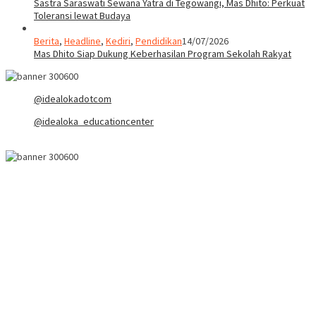
Sastra Saraswati Sewana Yatra di Tegowangi, Mas Dhito: Perkuat
Toleransi lewat Budaya
Berita
,
Headline
,
Kediri
,
Pendidikan
14/07/2026
Mas Dhito Siap Dukung Keberhasilan Program Sekolah Rakyat
@idealokadotcom
@idealoka_educationcenter