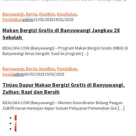
Banyuwangi
,
Berita
,
Headline
,
Kesehatan
,
Pendidikan
admin
15/02/2025
19/02/2025
Makan Bergizi Gratis di Banyuwangi Jangkau 28
Sekolah
IDEALOKA.COM (Banyuwangi) – Program Makan Bergizi Gratis (MBG) di
Banyuwangi terus bergulir. Saat ini program […]
Banyuwangi
,
Berita
,
Headline
,
Pendidikan
,
Sosial
admin
03/02/2025
19/02/2025
Tinjau Dapur Makan Bergizi Gratis di Banyuwangi,
Zulhas: Rapi dan Bersih
IDEALOKA.COM (Banyuwangi) – Menteri Koordinator Bidang Pangan
Zulkifli Hasan meninjau dapur Satuan Pelayanan Pemenuhan Gizi […]
1
2
»