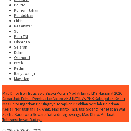
Politik
Pemerintahan
Pendidikan
Ekbis
Kesehatan
Seni
Polri-TNI
Olahraga
Sejarah
Kuliner
Otomotif
Iptek
Kediri
Banyuwangi
Magetan
Special Content
Mas Dhito Beri Beasiswa Siswa Peraih Medali Emas LKS Nasional 2026
Cabai Jadi Fokus Pembuatan Video AKU HATINYA PKK Kabupaten Kediri
Mas Dhito Ingatkan Pentingnya Terapkan Keahlian setelah Pelatihan
Kerja
Prioritaskan Hak Anak, Mas Dhito Fasilitasi Sidang Penetapan Wali
Sastra Saraswati Sewana Yatra di Tegowangi, Mas Dhito: Perkuat
Toleransi lewat Budaya
03/06/2026
04/06/2026