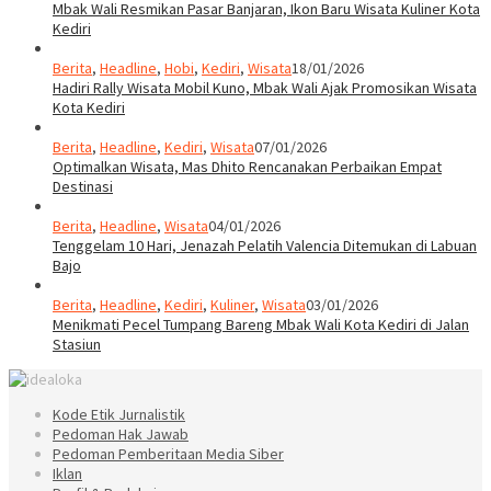
Mbak Wali Resmikan Pasar Banjaran, Ikon Baru Wisata Kuliner Kota
Kediri
Berita
,
Headline
,
Hobi
,
Kediri
,
Wisata
18/01/2026
Hadiri Rally Wisata Mobil Kuno, Mbak Wali Ajak Promosikan Wisata
Kota Kediri
Berita
,
Headline
,
Kediri
,
Wisata
07/01/2026
Optimalkan Wisata, Mas Dhito Rencanakan Perbaikan Empat
Destinasi
Berita
,
Headline
,
Wisata
04/01/2026
Tenggelam 10 Hari, Jenazah Pelatih Valencia Ditemukan di Labuan
Bajo
Berita
,
Headline
,
Kediri
,
Kuliner
,
Wisata
03/01/2026
Menikmati Pecel Tumpang Bareng Mbak Wali Kota Kediri di Jalan
Stasiun
Kode Etik Jurnalistik
Pedoman Hak Jawab
Pedoman Pemberitaan Media Siber
Iklan