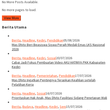
No More Posts Available.
No more pages to load.
View More
Berita Utama
Berita
,
Headline
,
Kediri
,
Pendidikan
05/08/2026
Mas Dhito Beri Beasiswa Siswa Peraih Medali Emas LKS Nasional
2026
Berita
,
Headline
,
Kediri
,
Sosial
20/07/2026
Cabai Jadi Fokus Pembuatan Video AKU HATINYA PKK Kabupaten
Kediri
Berita
,
Headline
,
Pemerintahan
,
Pendidikan
17/07/2026
Mas Dhito Ingatkan Pentingnya Terapkan Keahlian setelah
Pelatihan Kerja
Berita
,
Headline
,
Sosial
16/07/2026
Prioritaskan Hak Anak, Mas Dhito Fasilitasi Sidang Penetapan Wali
Berita
,
Budaya
,
Headline
,
Kediri
,
Seni
15/07/2026