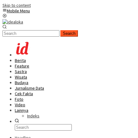
Skip to content
Mobile Menu
Search
Berita
Feature
Sastra
Wisata
Budaya
Jurnalisme Data
Cek Fakta
Foto
Video
Lainnya
Indeks
Headline