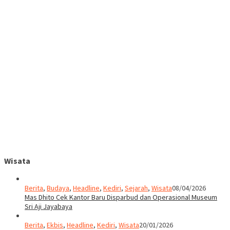
Wisata
Berita
,
Budaya
,
Headline
,
Kediri
,
Sejarah
,
Wisata
08/04/2026
Mas Dhito Cek Kantor Baru Disparbud dan Operasional Museum
Sri Aji Jayabaya
Berita
,
Ekbis
,
Headline
,
Kediri
,
Wisata
20/01/2026