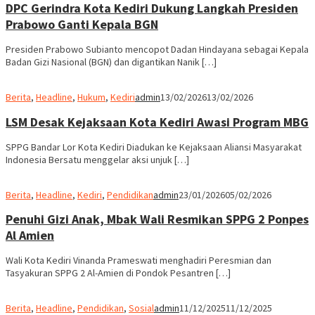
DPC Gerindra Kota Kediri Dukung Langkah Presiden
Prabowo Ganti Kepala BGN
Presiden Prabowo Subianto mencopot Dadan Hindayana sebagai Kepala
Badan Gizi Nasional (BGN) dan digantikan Nanik […]
Berita
,
Headline
,
Hukum
,
Kediri
admin
13/02/2026
13/02/2026
LSM Desak Kejaksaan Kota Kediri Awasi Program MBG
SPPG Bandar Lor Kota Kediri Diadukan ke Kejaksaan Aliansi Masyarakat
Indonesia Bersatu menggelar aksi unjuk […]
Berita
,
Headline
,
Kediri
,
Pendidikan
admin
23/01/2026
05/02/2026
Penuhi Gizi Anak, Mbak Wali Resmikan SPPG 2 Ponpes
Al Amien
Wali Kota Kediri Vinanda Prameswati menghadiri Peresmian dan
Tasyakuran SPPG 2 Al-Amien di Pondok Pesantren […]
Berita
,
Headline
,
Pendidikan
,
Sosial
admin
11/12/2025
11/12/2025