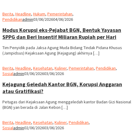
Berita
,
Headline
,
Hukum
,
Pemerintahan
,
Pendidikan
admin
03/06/2026
04/06/2026
Modus Korupsi eks-Pejabat BGN, Bentuk Yayasan
SPPG dan Beri Insentif Miliaran Rupiah per Hari
Tim Penyidik pada Jaksa Agung Muda Bidang Tindak Pidana Khusus
(Jampidsus) Kejaksaan Agung (Kejagung) akhirnya […]
Berita
,
Headline
,
Kesehatan
,
Kuliner
,
Pemerintahan
,
Pendidikan
,
Sosial
admin
03/06/2026
03/06/2026
Kejagung Geledah Kantor BGN, Korupsi Anggaran
atau Gratifikasi?
Petugas dari Kejaksaan Agung menggeledah kantor Badan Gizi Nasional
(BGN) yan berada di Jalan Kebon […]
Berita
,
Headline
,
Kesehatan
,
Kuliner
,
Pendidikan
,
Sosial
admin
02/06/2026
03/06/2026