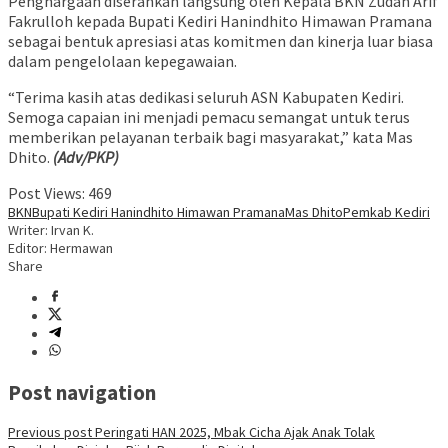
Penghargaan diserahkan langsung oleh Kepala BKN Zudan Arif
Fakrulloh kepada Bupati Kediri Hanindhito Himawan Pramana
sebagai bentuk apresiasi atas komitmen dan kinerja luar biasa
dalam pengelolaan kepegawaian.
“Terima kasih atas dedikasi seluruh ASN Kabupaten Kediri.
Semoga capaian ini menjadi pemacu semangat untuk terus
memberikan pelayanan terbaik bagi masyarakat,” kata Mas
Dhito.
(Adv/PKP)
Post Views:
469
BKN
Bupati Kediri Hanindhito Himawan Pramana
Mas Dhito
Pemkab Kediri
Writer: Irvan K.
Editor: Hermawan
Share
Post navigation
Previous post
Peringati HAN 2025, Mbak Cicha Ajak Anak Tolak