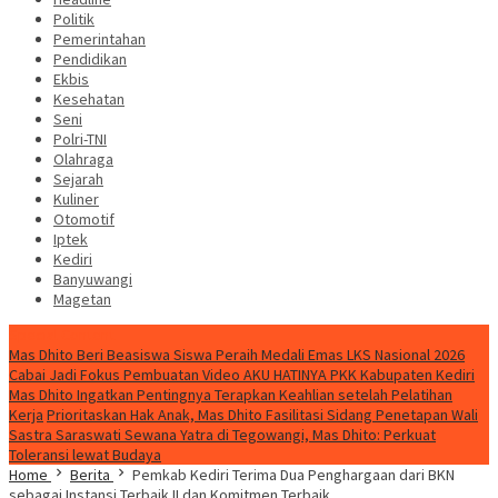
Politik
Pemerintahan
Pendidikan
Ekbis
Kesehatan
Seni
Polri-TNI
Olahraga
Sejarah
Kuliner
Otomotif
Iptek
Kediri
Banyuwangi
Magetan
Special Content
Mas Dhito Beri Beasiswa Siswa Peraih Medali Emas LKS Nasional 2026
Cabai Jadi Fokus Pembuatan Video AKU HATINYA PKK Kabupaten Kediri
Mas Dhito Ingatkan Pentingnya Terapkan Keahlian setelah Pelatihan
Kerja
Prioritaskan Hak Anak, Mas Dhito Fasilitasi Sidang Penetapan Wali
Sastra Saraswati Sewana Yatra di Tegowangi, Mas Dhito: Perkuat
Toleransi lewat Budaya
Home
Berita
Pemkab Kediri Terima Dua Penghargaan dari BKN
sebagai Instansi Terbaik II dan Komitmen Terbaik