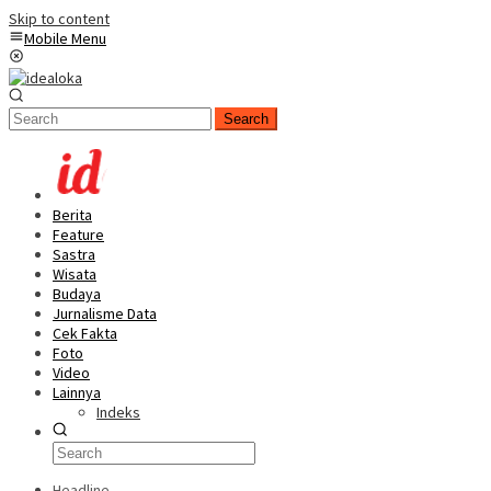
Skip to content
Mobile Menu
Search
Berita
Feature
Sastra
Wisata
Budaya
Jurnalisme Data
Cek Fakta
Foto
Video
Lainnya
Indeks
Headline