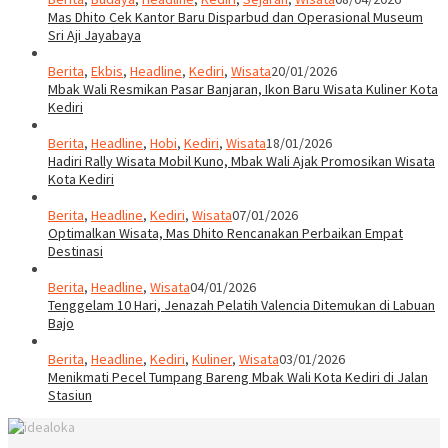
Mas Dhito Cek Kantor Baru Disparbud dan Operasional Museum
Sri Aji Jayabaya
Berita
,
Ekbis
,
Headline
,
Kediri
,
Wisata
20/01/2026
Mbak Wali Resmikan Pasar Banjaran, Ikon Baru Wisata Kuliner Kota
Kediri
Berita
,
Headline
,
Hobi
,
Kediri
,
Wisata
18/01/2026
Hadiri Rally Wisata Mobil Kuno, Mbak Wali Ajak Promosikan Wisata
Kota Kediri
Berita
,
Headline
,
Kediri
,
Wisata
07/01/2026
Optimalkan Wisata, Mas Dhito Rencanakan Perbaikan Empat
Destinasi
Berita
,
Headline
,
Wisata
04/01/2026
Tenggelam 10 Hari, Jenazah Pelatih Valencia Ditemukan di Labuan
Bajo
Berita
,
Headline
,
Kediri
,
Kuliner
,
Wisata
03/01/2026
Menikmati Pecel Tumpang Bareng Mbak Wali Kota Kediri di Jalan
Stasiun