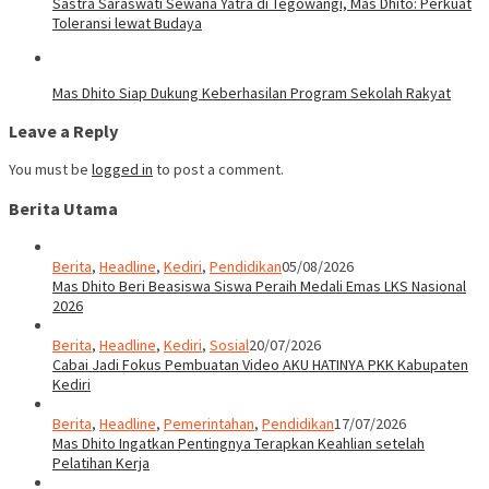
Sastra Saraswati Sewana Yatra di Tegowangi, Mas Dhito: Perkuat
Toleransi lewat Budaya
Mas Dhito Siap Dukung Keberhasilan Program Sekolah Rakyat
Leave a Reply
You must be
logged in
to post a comment.
Berita Utama
Berita
,
Headline
,
Kediri
,
Pendidikan
05/08/2026
Mas Dhito Beri Beasiswa Siswa Peraih Medali Emas LKS Nasional
2026
Berita
,
Headline
,
Kediri
,
Sosial
20/07/2026
Cabai Jadi Fokus Pembuatan Video AKU HATINYA PKK Kabupaten
Kediri
Berita
,
Headline
,
Pemerintahan
,
Pendidikan
17/07/2026
Mas Dhito Ingatkan Pentingnya Terapkan Keahlian setelah
Pelatihan Kerja