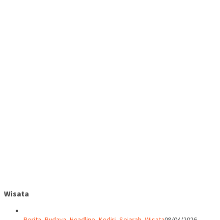
Wisata
Berita
,
Budaya
,
Headline
,
Kediri
,
Sejarah
,
Wisata
08/04/2026