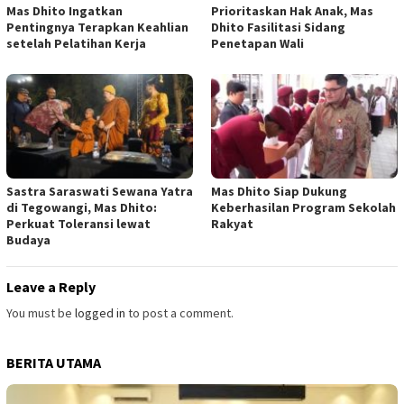
Mas Dhito Ingatkan
Prioritaskan Hak Anak, Mas
Pentingnya Terapkan Keahlian
Dhito Fasilitasi Sidang
setelah Pelatihan Kerja
Penetapan Wali
Sastra Saraswati Sewana Yatra
Mas Dhito Siap Dukung
di Tegowangi, Mas Dhito:
Keberhasilan Program Sekolah
Perkuat Toleransi lewat
Rakyat
Budaya
Leave a Reply
You must be
logged in
to post a comment.
BERITA UTAMA