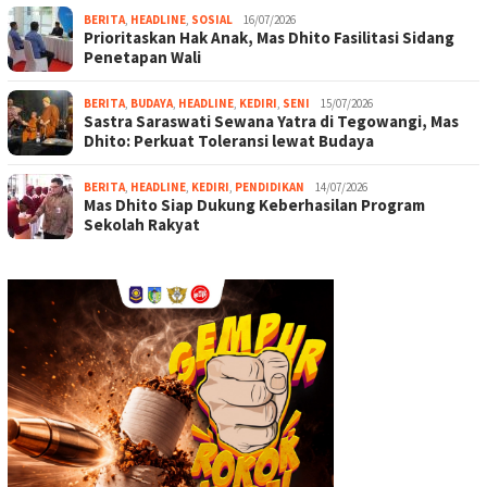
BERITA
,
HEADLINE
,
SOSIAL
16/07/2026
Prioritaskan Hak Anak, Mas Dhito Fasilitasi Sidang
Penetapan Wali
BERITA
,
BUDAYA
,
HEADLINE
,
KEDIRI
,
SENI
15/07/2026
Sastra Saraswati Sewana Yatra di Tegowangi, Mas
Dhito: Perkuat Toleransi lewat Budaya
BERITA
,
HEADLINE
,
KEDIRI
,
PENDIDIKAN
14/07/2026
Mas Dhito Siap Dukung Keberhasilan Program
Sekolah Rakyat