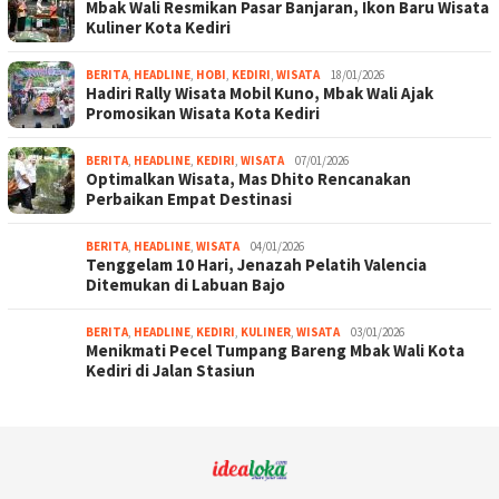
Mbak Wali Resmikan Pasar Banjaran, Ikon Baru Wisata
Kuliner Kota Kediri
BERITA
,
HEADLINE
,
HOBI
,
KEDIRI
,
WISATA
18/01/2026
Hadiri Rally Wisata Mobil Kuno, Mbak Wali Ajak
Promosikan Wisata Kota Kediri
BERITA
,
HEADLINE
,
KEDIRI
,
WISATA
07/01/2026
Optimalkan Wisata, Mas Dhito Rencanakan
Perbaikan Empat Destinasi
BERITA
,
HEADLINE
,
WISATA
04/01/2026
Tenggelam 10 Hari, Jenazah Pelatih Valencia
Ditemukan di Labuan Bajo
BERITA
,
HEADLINE
,
KEDIRI
,
KULINER
,
WISATA
03/01/2026
Menikmati Pecel Tumpang Bareng Mbak Wali Kota
Kediri di Jalan Stasiun