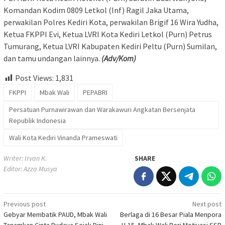
Komandan Kodim 0809 Letkol (Inf) Ragil Jaka Utama,
perwakilan Polres Kediri Kota, perwakilan Brigif 16 Wira Yudha,
Ketua FKPPI Evi, Ketua LVRI Kota Kediri Letkol (Purn) Petrus
Tumurang, Ketua LVRI Kabupaten Kediri Peltu (Purn) Sumilan,
dan tamu undangan lainnya.
(Adv/Kom)
Post Views:
1,831
FKPPI
Mbak Wali
PEPABRI
Persatuan Purnawirawan dan Warakawuri Angkatan Bersenjata
Republik Indonesia
Wali Kota Kediri Vinanda Prameswati
Writer: Irvan K.
SHARE
Editor: Azza Musya
Post
Previous post
Next post
Gebyar Membatik PAUD, Mbak Wali
Berlaga di 16 Besar Piala Menpora
navigation
Tanamkan Cinta Budaya Sejak Dini
U-15, Mbak Wali Beri Motivasi SSB