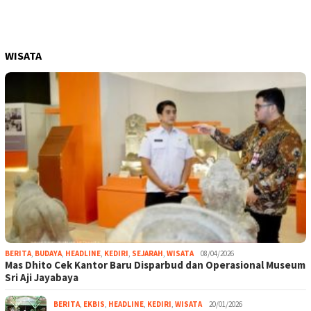
WISATA
BERITA
,
BUDAYA
,
HEADLINE
,
KEDIRI
,
SEJARAH
,
WISATA
08/04/2026
Mas Dhito Cek Kantor Baru Disparbud dan Operasional Museum
Sri Aji Jayabaya
BERITA
,
EKBIS
,
HEADLINE
,
KEDIRI
,
WISATA
20/01/2026