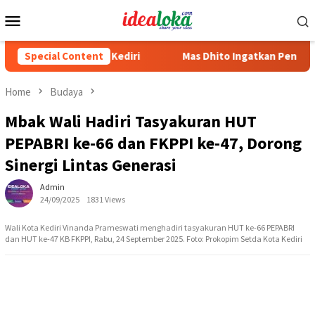
Skip
Mobile
to
Menu
content
 Kabupaten Kediri
Special Content
Mas Dhito Ingatkan Pentingnya Terapk
Home
Budaya
Mbak Wali Hadiri Tasyakuran HUT
PEPABRI ke-66 dan FKPPI ke-47, Dorong
Sinergi Lintas Generasi
Admin
24/09/2025
1831 Views
Wali Kota Kediri Vinanda Prameswati menghadiri tasyakuran HUT ke-66 PEPABRI
dan HUT ke-47 KB FKPPI, Rabu, 24 September 2025. Foto: Prokopim Setda Kota Kediri