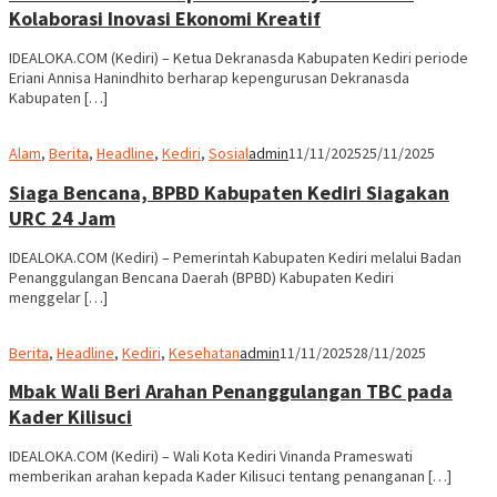
Kolaborasi Inovasi Ekonomi Kreatif
IDEALOKA.COM (Kediri) – Ketua Dekranasda Kabupaten Kediri periode
Eriani Annisa Hanindhito berharap kepengurusan Dekranasda
Kabupaten […]
Alam
,
Berita
,
Headline
,
Kediri
,
Sosial
admin
11/11/2025
25/11/2025
Siaga Bencana, BPBD Kabupaten Kediri Siagakan
URC 24 Jam
IDEALOKA.COM (Kediri) – Pemerintah Kabupaten Kediri melalui Badan
Penanggulangan Bencana Daerah (BPBD) Kabupaten Kediri
menggelar […]
Berita
,
Headline
,
Kediri
,
Kesehatan
admin
11/11/2025
28/11/2025
Mbak Wali Beri Arahan Penanggulangan TBC pada
Kader Kilisuci
IDEALOKA.COM (Kediri) – Wali Kota Kediri Vinanda Prameswati
memberikan arahan kepada Kader Kilisuci tentang penanganan […]