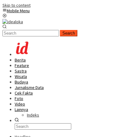
Skip to content
Mobile Menu
Search
Berita
Feature
Sastra
Wisata
Budaya
Jurnalisme Data
Cek Fakta
Foto
Video
Lainnya
Indeks
Headline