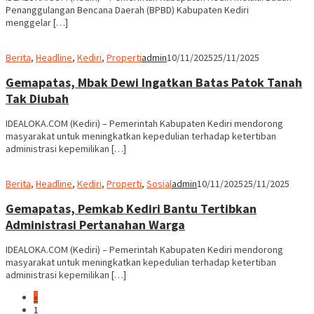
Penanggulangan Bencana Daerah (BPBD) Kabupaten Kediri
menggelar […]
Berita
,
Headline
,
Kediri
,
Properti
admin
10/11/2025
25/11/2025
Gemapatas, Mbak Dewi Ingatkan Batas Patok Tanah
Tak Diubah
IDEALOKA.COM (Kediri) – Pemerintah Kabupaten Kediri mendorong
masyarakat untuk meningkatkan kepedulian terhadap ketertiban
administrasi kepemilikan […]
Berita
,
Headline
,
Kediri
,
Properti
,
Sosial
admin
10/11/2025
25/11/2025
Gemapatas, Pemkab Kediri Bantu Tertibkan
Administrasi Pertanahan Warga
IDEALOKA.COM (Kediri) – Pemerintah Kabupaten Kediri mendorong
masyarakat untuk meningkatkan kepedulian terhadap ketertiban
administrasi kepemilikan […]
«
1