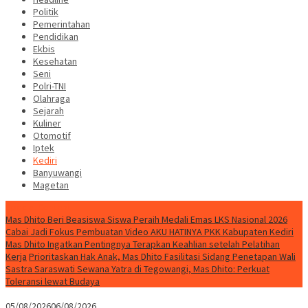
Politik
Pemerintahan
Pendidikan
Ekbis
Kesehatan
Seni
Polri-TNI
Olahraga
Sejarah
Kuliner
Otomotif
Iptek
Kediri
Banyuwangi
Magetan
Special Content
Mas Dhito Beri Beasiswa Siswa Peraih Medali Emas LKS Nasional 2026
Cabai Jadi Fokus Pembuatan Video AKU HATINYA PKK Kabupaten Kediri
Mas Dhito Ingatkan Pentingnya Terapkan Keahlian setelah Pelatihan
Kerja
Prioritaskan Hak Anak, Mas Dhito Fasilitasi Sidang Penetapan Wali
Sastra Saraswati Sewana Yatra di Tegowangi, Mas Dhito: Perkuat
Toleransi lewat Budaya
05/08/2026
06/08/2026