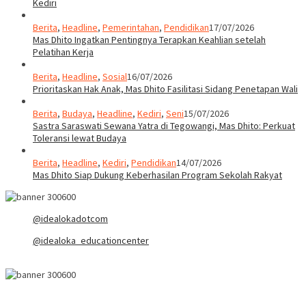
Kediri
Berita
,
Headline
,
Pemerintahan
,
Pendidikan
17/07/2026
Mas Dhito Ingatkan Pentingnya Terapkan Keahlian setelah
Pelatihan Kerja
Berita
,
Headline
,
Sosial
16/07/2026
Prioritaskan Hak Anak, Mas Dhito Fasilitasi Sidang Penetapan Wali
Berita
,
Budaya
,
Headline
,
Kediri
,
Seni
15/07/2026
Sastra Saraswati Sewana Yatra di Tegowangi, Mas Dhito: Perkuat
Toleransi lewat Budaya
Berita
,
Headline
,
Kediri
,
Pendidikan
14/07/2026
Mas Dhito Siap Dukung Keberhasilan Program Sekolah Rakyat
@idealokadotcom
@idealoka_educationcenter