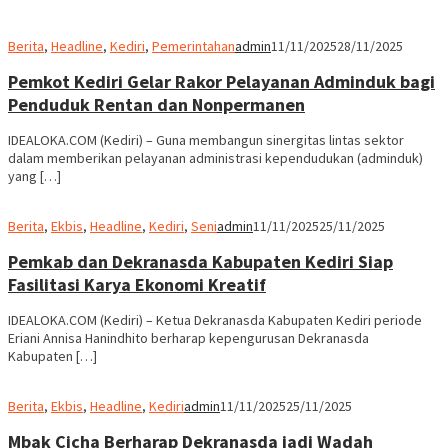
Berita
,
Headline
,
Kediri
,
Pemerintahan
admin
11/11/2025
28/11/2025
Pemkot Kediri Gelar Rakor Pelayanan Adminduk bagi
Penduduk Rentan dan Nonpermanen
IDEALOKA.COM (Kediri) – Guna membangun sinergitas lintas sektor
dalam memberikan pelayanan administrasi kependudukan (adminduk)
yang […]
Berita
,
Ekbis
,
Headline
,
Kediri
,
Seni
admin
11/11/2025
25/11/2025
Pemkab dan Dekranasda Kabupaten Kediri Siap
Fasilitasi Karya Ekonomi Kreatif
IDEALOKA.COM (Kediri) – Ketua Dekranasda Kabupaten Kediri periode
Eriani Annisa Hanindhito berharap kepengurusan Dekranasda
Kabupaten […]
Berita
,
Ekbis
,
Headline
,
Kediri
admin
11/11/2025
25/11/2025
Mbak Cicha Berharap Dekranasda jadi Wadah