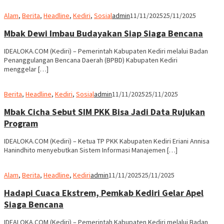
Alam
,
Berita
,
Headline
,
Kediri
,
Sosial
admin
11/11/2025
25/11/2025
Mbak Dewi Imbau Budayakan Siap Siaga Bencana
IDEALOKA.COM (Kediri) – Pemerintah Kabupaten Kediri melalui Badan
Penanggulangan Bencana Daerah (BPBD) Kabupaten Kediri
menggelar […]
Berita
,
Headline
,
Kediri
,
Sosial
admin
11/11/2025
25/11/2025
Mbak Cicha Sebut SIM PKK Bisa Jadi Data Rujukan
Program
IDEALOKA.COM (Kediri) – Ketua TP PKK Kabupaten Kediri Eriani Annisa
Hanindhito menyebutkan Sistem Informasi Manajemen […]
Alam
,
Berita
,
Headline
,
Kediri
admin
11/11/2025
25/11/2025
Hadapi Cuaca Ekstrem, Pemkab Kediri Gelar Apel
Siaga Bencana
IDEALOKA.COM (Kediri) – Pemerintah Kabupaten Kediri melalui Badan