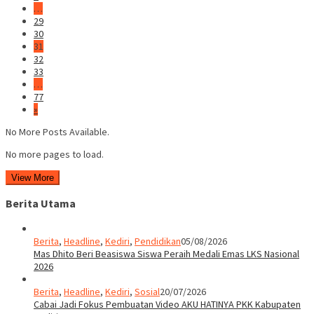
…
29
30
31
32
33
…
77
»
No More Posts Available.
No more pages to load.
View More
Berita Utama
Berita
,
Headline
,
Kediri
,
Pendidikan
05/08/2026
Mas Dhito Beri Beasiswa Siswa Peraih Medali Emas LKS Nasional
2026
Berita
,
Headline
,
Kediri
,
Sosial
20/07/2026
Cabai Jadi Fokus Pembuatan Video AKU HATINYA PKK Kabupaten