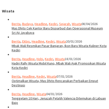
Wisata
Berita
,
Budaya
,
Headline
,
Kediri
,
Sejarah
,
Wisata
08/04/2026
Mas Dhito Cek Kantor Baru Disparbud dan Operasional Museum
Sri Aji Jayabaya
Berita
,
Ekbis
,
Headline
,
Kediri
,
Wisata
20/01/2026
Mbak Wali Resmikan Pasar Banjaran, Ikon Baru Wisata Kuliner Kota
Kediri
Berita
,
Headline
,
Hobi
,
Kediri
,
Wisata
18/01/2026
Hadiri Rally Wisata Mobil Kuno, Mbak Wali Ajak Promosikan Wisata
Kota Kediri
Berita
,
Headline
,
Kediri
,
Wisata
07/01/2026
Optimalkan Wisata, Mas Dhito Rencanakan Perbaikan Empat
Destinasi
Berita
,
Headline
,
Wisata
04/01/2026
Tenggelam 10 Hari, Jenazah Pelatih Valencia Ditemukan di Labuan
Bajo