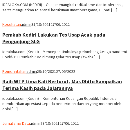
IDEALOKA.COM (KEDIRI) – Guna menangkal radikalisme dan intoleransi,
serta menguatkan toleransi kerukunan umat beragama, Bupati […]
Kesehatan
admin
31/10/2021
27/06/2022
Pemkab Kediri Lakukan Tes Usap Acak pada
Pengunjung SLG
idealoka.com (Kediri) – Mencegah timbulnya gelombang ketiga pandemi
Covid-19, Pemkab Kediri menggelar tes usap (swab) […]
Pemerintahan
admin
29/10/2021
27/06/2022
Raih WTP Lima Kali Berturut, Mas Dhito Sampaikan
Terima Kasih pada Jajarannya
idealoka.com (Kediri) – Kementerian Keuangan Republik Indonesia
memberikan apresiasi kepada pemerintah daerah yang memperoleh
opini […]
Jurnalisme Data
admin
28/10/2021
27/06/2022