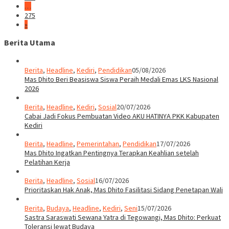
…
275
»
Berita Utama
Berita
,
Headline
,
Kediri
,
Pendidikan
05/08/2026
Mas Dhito Beri Beasiswa Siswa Peraih Medali Emas LKS Nasional
2026
Berita
,
Headline
,
Kediri
,
Sosial
20/07/2026
Cabai Jadi Fokus Pembuatan Video AKU HATINYA PKK Kabupaten
Kediri
Berita
,
Headline
,
Pemerintahan
,
Pendidikan
17/07/2026
Mas Dhito Ingatkan Pentingnya Terapkan Keahlian setelah
Pelatihan Kerja
Berita
,
Headline
,
Sosial
16/07/2026
Prioritaskan Hak Anak, Mas Dhito Fasilitasi Sidang Penetapan Wali
Berita
,
Budaya
,
Headline
,
Kediri
,
Seni
15/07/2026
Sastra Saraswati Sewana Yatra di Tegowangi, Mas Dhito: Perkuat
Toleransi lewat Budaya