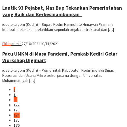
Lantik 93 Pejabat, Mas Bup Tekankan Pemerintahan
yang Baik dan Berkesinambungan
idealoka.com (Kediri) – Bupati Kediri Hanindhito Himawan Pramana
kembali melakukan pelantikan sejumlah pejabat struktural dan […]
Ekbis
admin
27/10/2021
10/11/2021
Pacu UMKM di Masa Pandemi, Pemkab Kediri Gelar
Workshop Digimart
idealoka.com (Kediri) – Pemerintah Kabupaten Kediri melalui Dinas
Koperasi dan Usaha Mikro bekerjasama dengan Universitas
Muhammadiyah […]
«
1
…
172
173
174
175
176