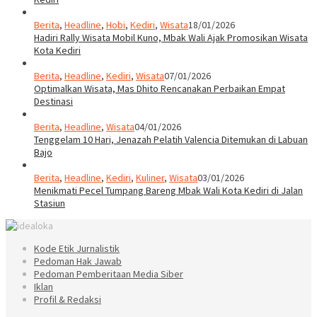
Berita
,
Headline
,
Hobi
,
Kediri
,
Wisata
18/01/2026
Hadiri Rally Wisata Mobil Kuno, Mbak Wali Ajak Promosikan Wisata
Kota Kediri
Berita
,
Headline
,
Kediri
,
Wisata
07/01/2026
Optimalkan Wisata, Mas Dhito Rencanakan Perbaikan Empat
Destinasi
Berita
,
Headline
,
Wisata
04/01/2026
Tenggelam 10 Hari, Jenazah Pelatih Valencia Ditemukan di Labuan
Bajo
Berita
,
Headline
,
Kediri
,
Kuliner
,
Wisata
03/01/2026
Menikmati Pecel Tumpang Bareng Mbak Wali Kota Kediri di Jalan
Stasiun
Kode Etik Jurnalistik
Pedoman Hak Jawab
Pedoman Pemberitaan Media Siber
Iklan
Profil & Redaksi