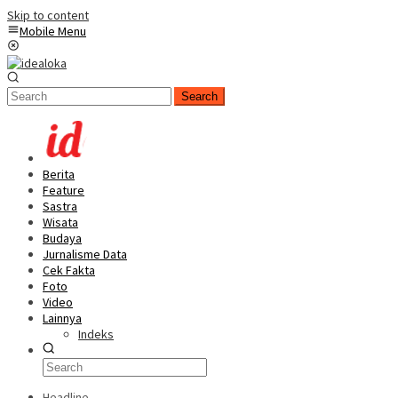
Skip to content
Mobile Menu
Search
Berita
Feature
Sastra
Wisata
Budaya
Jurnalisme Data
Cek Fakta
Foto
Video
Lainnya
Indeks
Headline