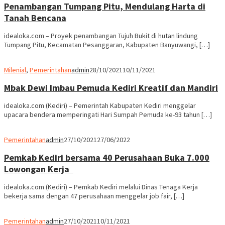
Penambangan Tumpang Pitu, Mendulang Harta di
Tanah Bencana
idealoka.com – Proyek penambangan Tujuh Bukit di hutan lindung
Tumpang Pitu, Kecamatan Pesanggaran, Kabupaten Banyuwangi, […]
Milenial
,
Pemerintahan
admin
28/10/2021
10/11/2021
Mbak Dewi Imbau Pemuda Kediri Kreatif dan Mandiri
idealoka.com (Kediri) – Pemerintah Kabupaten Kediri menggelar
upacara bendera memperingati Hari Sumpah Pemuda ke-93 tahun […]
Pemerintahan
admin
27/10/2021
27/06/2022
Pemkab Kediri bersama 40 Perusahaan Buka 7.000
Lowongan Kerja
idealoka.com (Kediri) – Pemkab Kediri melalui Dinas Tenaga Kerja
bekerja sama dengan 47 perusahaan menggelar job fair, […]
Pemerintahan
admin
27/10/2021
10/11/2021