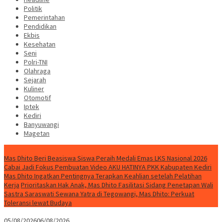
Politik
Pemerintahan
Pendidikan
Ekbis
Kesehatan
Seni
Polri-TNI
Olahraga
Sejarah
Kuliner
Otomotif
Iptek
Kediri
Banyuwangi
Magetan
Special Content
Mas Dhito Beri Beasiswa Siswa Peraih Medali Emas LKS Nasional 2026
Cabai Jadi Fokus Pembuatan Video AKU HATINYA PKK Kabupaten Kediri
Mas Dhito Ingatkan Pentingnya Terapkan Keahlian setelah Pelatihan
Kerja
Prioritaskan Hak Anak, Mas Dhito Fasilitasi Sidang Penetapan Wali
Sastra Saraswati Sewana Yatra di Tegowangi, Mas Dhito: Perkuat
Toleransi lewat Budaya
05/08/2026
06/08/2026