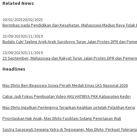
Related News
20/02/2025
20/02/2025
Berimbas pada Pendidikan dan Kesehatan, Mahasiswa Madiun Raya Tolak E
25/09/2019
25/11/2019
Budalo Cuk! Tagline Arek-Arek Suroboyo Turun Jalan Protes DPR dan Peme
23/09/2019
25/11/2019
23 September, Mahasiswa dan Rakyat Turun Jalan Protes DPR dan Pemeri
Headlines
Mas Dhito Beri Beasiswa Siswa Peraih Medali Emas LKS Nasional 2026
Cabai Jadi Fokus Pembuatan Video AKU HATINYA PKK Kabupaten Kediri
Mas Dhito Ingatkan Pentingnya Terapkan Keahlian setelah Pelatihan Kerja
Prioritaskan Hak Anak, Mas Dhito Fasilitasi Sidang Penetapan Wali
Sastra Saraswati Sewana Yatra di Tegowangi, Mas Dhito: Perkuat Tolerans