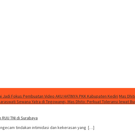
i Jadi Fokus Pembuatan Video AKU HATINYA PKK Kabupaten Kediri
Mas Dhit
Saraswati Sewana Yatra di Tegowangi, Mas Dhito: Perkuat Toleransi lewat B
o RUU TNI di Surabaya
engecam tindakan intimidasi dan kekerasan yang […]