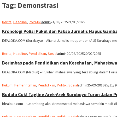
Tag:
Demonstrasi
Berita
,
Headline
,
Polri-TNI
admin
24/03/2025
21/05/2025
Kronologi Polisi Pukul dan Paksa Jurnalis Hapus Gamb
IDEALOKA.COM (Surabaya) – Aliansi Jurnalis Independen (AJI) Surabaya m
Berita
,
Headline
,
Pendidikan
,
Sosial
admin
20/02/2025
20/02/2025
Berimbas pada Pendidikan dan Kesehatan, Mahasiswa 
IDEALOKA.COM (Madiun) – Puluhan mahasiswa yang tergabung dalam Foru
Hukum
,
Pemerintahan
,
Pendidikan
,
Politik
,
Sosial
admin
25/09/2019
25/11/2
Budalo Cuk! Tagline Arek-Arek Suroboyo Turun Jalan 
idealoka.com – Gelombang aksi demonstrasi mahasiswa semakin masif di
Hukum
,
Pemerintahan
,
Pendidikan
,
Politik
,
Sosial
admin
23/09/2019
25/11/2