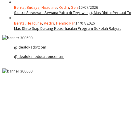
Berita
,
Budaya
,
Headline
,
Kediri
,
Seni
15/07/2026
Sastra Saraswati Sewana Yatra di Tegowangi, Mas Dhito: Perkuat T
Berita
,
Headline
,
Kediri
,
Pendidikan
14/07/2026
Mas Dhito Siap Dukung Keberhasilan Program Sekolah Rakyat
@idealokadotcom
@idealoka_educationcenter