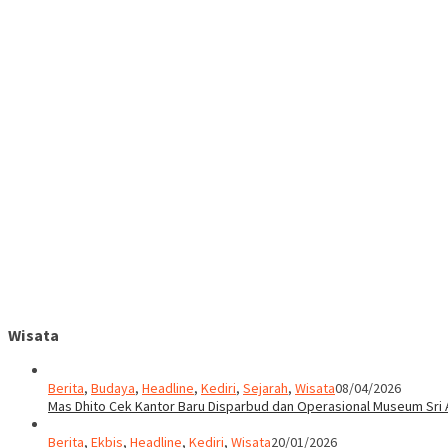
Wisata
Berita
,
Budaya
,
Headline
,
Kediri
,
Sejarah
,
Wisata
08/04/2026
Mas Dhito Cek Kantor Baru Disparbud dan Operasional Museum Sri 
Berita
,
Ekbis
,
Headline
,
Kediri
,
Wisata
20/01/2026