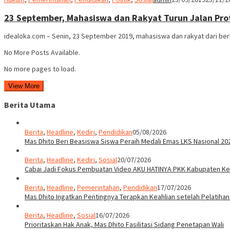
23 September, Mahasiswa dan Rakyat Turun Jalan Pro
idealoka.com – Senin, 23 September 2019, mahasiswa dan rakyat dari berb
No More Posts Available.
No more pages to load.
View More
Berita Utama
Berita
,
Headline
,
Kediri
,
Pendidikan
05/08/2026
Mas Dhito Beri Beasiswa Siswa Peraih Medali Emas LKS Nasional 20
Berita
,
Headline
,
Kediri
,
Sosial
20/07/2026
Cabai Jadi Fokus Pembuatan Video AKU HATINYA PKK Kabupaten Ked
Berita
,
Headline
,
Pemerintahan
,
Pendidikan
17/07/2026
Mas Dhito Ingatkan Pentingnya Terapkan Keahlian setelah Pelatihan
Berita
,
Headline
,
Sosial
16/07/2026
Prioritaskan Hak Anak, Mas Dhito Fasilitasi Sidang Penetapan Wali