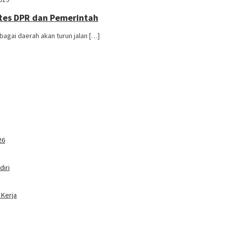
tes DPR dan Pemerintah
agai daerah akan turun jalan […]
26
iri
 Kerja