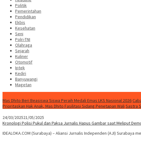
Politik
Pemerintahan
Pendidikan
Ekbis
Kesehatan
Seni
Polri-TNI
Olahraga
Sejarah
Kuliner
Otomotif
Iptek
Kediri
Banyuwangi
Magetan
Special Content
Mas Dhito Beri Beasiswa Siswa Peraih Medali Emas LKS Nasional 2026
Caba
Prioritaskan Hak Anak, Mas Dhito Fasilitasi Sidang Penetapan Wali
Sastra 
24/03/2025
21/05/2025
Kronologi Polisi Pukul dan Paksa Jurnalis Hapus Gambar saat Meliput Dem
IDEALOKA.COM (Surabaya) – Aliansi Jurnalis Independen (AJI) Surabaya m