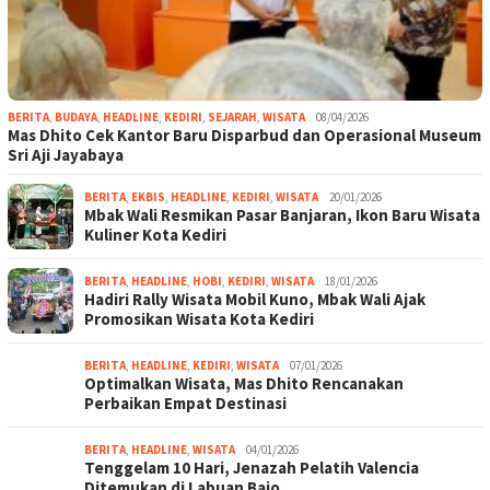
BERITA
,
BUDAYA
,
HEADLINE
,
KEDIRI
,
SEJARAH
,
WISATA
08/04/2026
Mas Dhito Cek Kantor Baru Disparbud dan Operasional Museum
Sri Aji Jayabaya
BERITA
,
EKBIS
,
HEADLINE
,
KEDIRI
,
WISATA
20/01/2026
Mbak Wali Resmikan Pasar Banjaran, Ikon Baru Wisata
Kuliner Kota Kediri
BERITA
,
HEADLINE
,
HOBI
,
KEDIRI
,
WISATA
18/01/2026
Hadiri Rally Wisata Mobil Kuno, Mbak Wali Ajak
Promosikan Wisata Kota Kediri
BERITA
,
HEADLINE
,
KEDIRI
,
WISATA
07/01/2026
Optimalkan Wisata, Mas Dhito Rencanakan
Perbaikan Empat Destinasi
BERITA
,
HEADLINE
,
WISATA
04/01/2026
Tenggelam 10 Hari, Jenazah Pelatih Valencia
Ditemukan di Labuan Bajo