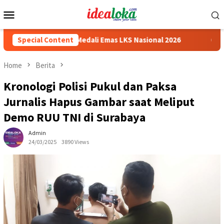
Skip
Mobile
to
Menu
content
wa Peraih Medali Emas LKS Nasional 2026
Special Content
Cabai Jadi Foku
Home
Berita
Kronologi Polisi Pukul dan Paksa
Jurnalis Hapus Gambar saat Meliput
Demo RUU TNI di Surabaya
Admin
24/03/2025
3890 Views