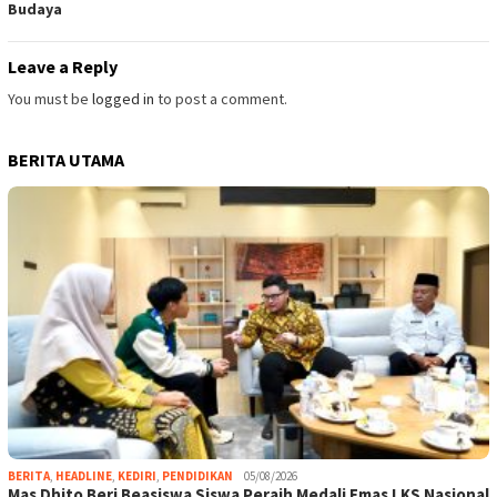
Budaya
Leave a Reply
You must be
logged in
to post a comment.
BERITA UTAMA
BERITA
,
HEADLINE
,
KEDIRI
,
PENDIDIKAN
05/08/2026
Mas Dhito Beri Beasiswa Siswa Peraih Medali Emas LKS Nasional