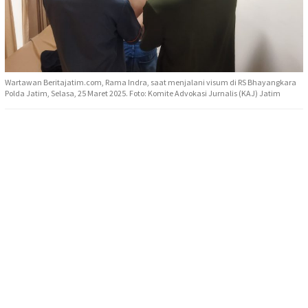
Wartawan Beritajatim.com, Rama Indra, saat menjalani visum di RS Bhayangkara
Polda Jatim, Selasa, 25 Maret 2025. Foto: Komite Advokasi Jurnalis (KAJ) Jatim