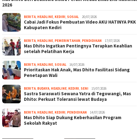
2026
BERITA
,
HEADLINE
,
KEDIRI
,
SOSIAL
20/07/2026
Cabai Jadi Fokus Pembuatan Video AKU HATINYA PKK
Kabupaten Kediri
BERITA
,
HEADLINE
,
PEMERINTAHAN
,
PENDIDIKAN
17/07/2026
Mas Dhito Ingatkan Pentingnya Terapkan Keahlian
setelah Pelatihan Kerja
BERITA
,
HEADLINE
,
SOSIAL
16/07/2026
Prioritaskan Hak Anak, Mas Dhito Fasilitasi Sidang
Penetapan Wali
BERITA
,
BUDAYA
,
HEADLINE
,
KEDIRI
,
SENI
15/07/2026
Sastra Saraswati Sewana Yatra di Tegowangi, Mas
Dhito: Perkuat Toleransi lewat Budaya
BERITA
,
HEADLINE
,
KEDIRI
,
PENDIDIKAN
14/07/2026
Mas Dhito Siap Dukung Keberhasilan Program
Sekolah Rakyat