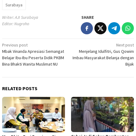
Surabaya
Writer: AJI Surabaya
SHARE
Editor: Nugroho
Post
Previous post
Next post
Mbak Vinanda Apresiasi Semangat
Menjelang Idulfitri, Gus Qowim
navigation
Belajar Ibu-Ibu Peserta Didik PKBM
Imbau Masyarakat Belanja dengan
Bina Bhakti Wanita Muslimat NU
Bijak
RELATED POSTS