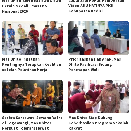
Cabai Jadi Fokus Pembuatan
Mas Dhito Beri Beasiswa Siswa
Video AKU HATINYA PKK
Peraih Medali Emas LKS
Kabupaten Kediri
Nasional 2026
Mas Dhito Ingatkan
Prioritaskan Hak Anak, Mas
Pentingnya Terapkan Keahlian
Dhito Fasilitasi Sidang
setelah Pelatihan Kerja
Penetapan Wali
Sastra Saraswati Sewana Yatra
Mas Dhito Siap Dukung
di Tegowangi, Mas Dhito:
Keberhasilan Program Sekolah
Perkuat Toleransi lewat
Rakyat