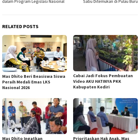
dalam Program Legislasi Nasional
Sabu Ditemukan di Pulau Buru
RELATED POSTS
Cabai Jadi Fokus Pembuatan
Mas Dhito Beri Beasiswa Siswa
Video AKU HATINYA PKK
Peraih Medali Emas LKS
Kabupaten Kediri
Nasional 2026
Mas Dhito Ingatkan
Prioritaskan Hak Anak, Mas