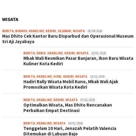
WISATA
BERITA
,
BUDAYA
,
HEADLINE
,
KEDIRI
,
SEJARAH
,
WISATA
08/04/2026
Mas Dhito Cek Kantor Baru Disparbud dan Operasional Museum
Sri Aji Jayabaya
BERITA
,
EKBIS
,
HEADLINE
,
KEDIRI
,
WISATA
20/01/2026
Mbak Wali Resmikan Pasar Banjaran, Ikon Baru Wisata
Kuliner Kota Kediri
BERITA
,
HEADLINE
,
HOBI
,
KEDIRI
,
WISATA
18/01/2026
Hadiri Rally Wisata Mobil Kuno, Mbak Wali Ajak
Promosikan Wisata Kota Kediri
BERITA
,
HEADLINE
,
KEDIRI
,
WISATA
07/01/2026
Optimalkan Wisata, Mas Dhito Rencanakan
Perbaikan Empat Destinasi
BERITA
,
HEADLINE
,
WISATA
04/01/2026
Tenggelam 10 Hari, Jenazah Pelatih Valencia
Ditemukan di Labuan Bajo