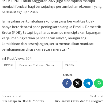
“KEM PPKF Tahun Anggaran 2027 juga diharapkan mampu
menjadi fondasi bagi terwujudnya pertumbuhan ekonomi yang
berkualitas,” ujar Puan.
Ia meyakini pertumbuhan ekonomi yang berkualitas tidak
hanya berorientasi pada peningkatan angka Produk Domestik
Bruto (PDB), tetapi juga harus mampu menciptakan lapangan
kerja, meningkatkan pendapatan rakyat, mengurangi
kemiskinan dan kesenjangan, serta memastikan manfaat
pembangunan dirasakan secara merata. (*)
Post Views:
504
DPR RI
Presiden Prabowo Subianto
RAPBN
SHARE
Post
Previous post
Next post
DPR Tetapkan 68 RUU Prioritas
Ribuan Pil Ekstasi dan 2,8 Kilogram
navigation