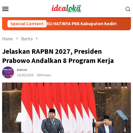
Skip
Mobile
to
Menu
content
atan Video AKU HATINYA PKK Kabupaten Kediri
Special Content
Mas Dhito 
Home
Berita
Jelaskan RAPBN 2027, Presiden
Prabowo Andalkan 8 Program Kerja
Admin
20/05/2026
504 Views