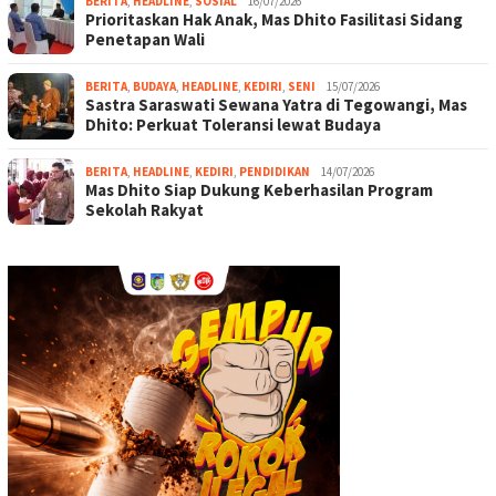
BERITA
,
HEADLINE
,
SOSIAL
16/07/2026
Prioritaskan Hak Anak, Mas Dhito Fasilitasi Sidang
Penetapan Wali
BERITA
,
BUDAYA
,
HEADLINE
,
KEDIRI
,
SENI
15/07/2026
Sastra Saraswati Sewana Yatra di Tegowangi, Mas
Dhito: Perkuat Toleransi lewat Budaya
BERITA
,
HEADLINE
,
KEDIRI
,
PENDIDIKAN
14/07/2026
Mas Dhito Siap Dukung Keberhasilan Program
Sekolah Rakyat