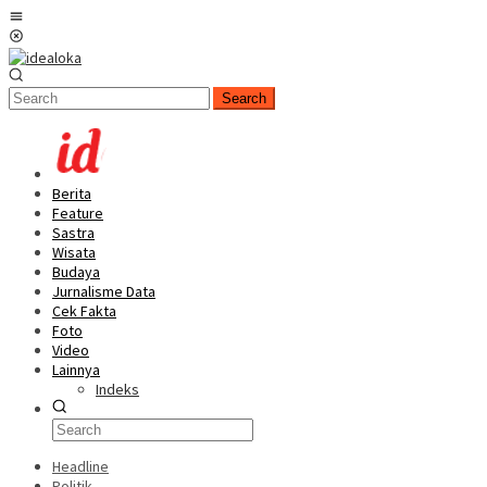
Skip
Mobile
to
Menu
content
Search
Berita
Feature
Sastra
Wisata
Budaya
Jurnalisme Data
Cek Fakta
Foto
Video
Lainnya
Indeks
Headline
Politik