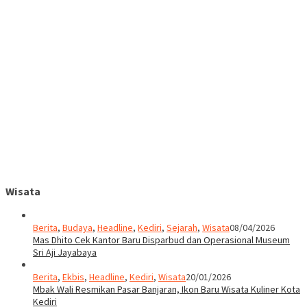
Wisata
Berita
,
Budaya
,
Headline
,
Kediri
,
Sejarah
,
Wisata
08/04/2026
Mas Dhito Cek Kantor Baru Disparbud dan Operasional Museum
Sri Aji Jayabaya
Berita
,
Ekbis
,
Headline
,
Kediri
,
Wisata
20/01/2026
Mbak Wali Resmikan Pasar Banjaran, Ikon Baru Wisata Kuliner Kota
Kediri