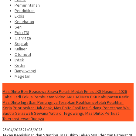
Pemerintahan
Pendidikan
Ekbis
Kesehatan
Seni
Polri-TNI
Olahraga
Sejarah
Kuliner
Otomotif
Iptek
Kediri
Banyuwangi
Magetan
Special Content
Mas Dhito Beri Beasiswa Siswa Peraih Medali Emas LKS Nasional 2026
Cabai Jadi Fokus Pembuatan Video AKU HATINYA PKK Kabupaten Kediri
Mas Dhito Ingatkan Pentingnya Terapkan Keahlian setelah Pelatihan
Kerja
Prioritaskan Hak Anak, Mas Dhito Fasilitasi Sidang Penetapan Wali
Sastra Saraswati Sewana Yatra di Tegowangi, Mas Dhito: Perkuat
Toleransi lewat Budaya
25/04/2025
21/05/2025
Tekan Kemiskinan dan Stunting, Mas Dhito Teken MoU dengan Fatayat NU