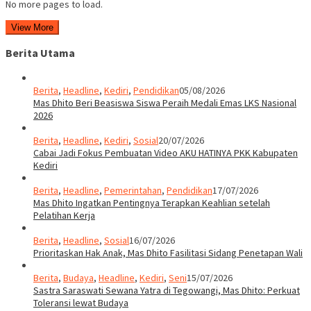
No more pages to load.
View More
Berita Utama
Berita
,
Headline
,
Kediri
,
Pendidikan
05/08/2026
Mas Dhito Beri Beasiswa Siswa Peraih Medali Emas LKS Nasional
2026
Berita
,
Headline
,
Kediri
,
Sosial
20/07/2026
Cabai Jadi Fokus Pembuatan Video AKU HATINYA PKK Kabupaten
Kediri
Berita
,
Headline
,
Pemerintahan
,
Pendidikan
17/07/2026
Mas Dhito Ingatkan Pentingnya Terapkan Keahlian setelah
Pelatihan Kerja
Berita
,
Headline
,
Sosial
16/07/2026
Prioritaskan Hak Anak, Mas Dhito Fasilitasi Sidang Penetapan Wali
Berita
,
Budaya
,
Headline
,
Kediri
,
Seni
15/07/2026
Sastra Saraswati Sewana Yatra di Tegowangi, Mas Dhito: Perkuat
Toleransi lewat Budaya