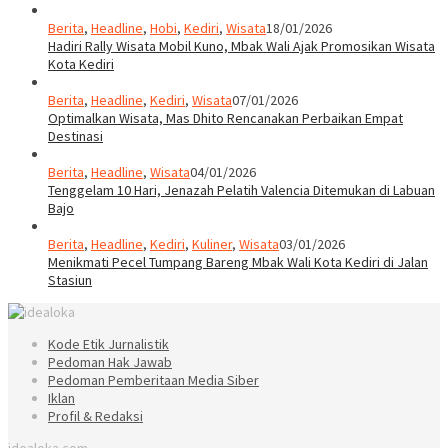
Berita
,
Headline
,
Hobi
,
Kediri
,
Wisata
18/01/2026
Hadiri Rally Wisata Mobil Kuno, Mbak Wali Ajak Promosikan Wisata
Kota Kediri
Berita
,
Headline
,
Kediri
,
Wisata
07/01/2026
Optimalkan Wisata, Mas Dhito Rencanakan Perbaikan Empat
Destinasi
Berita
,
Headline
,
Wisata
04/01/2026
Tenggelam 10 Hari, Jenazah Pelatih Valencia Ditemukan di Labuan
Bajo
Berita
,
Headline
,
Kediri
,
Kuliner
,
Wisata
03/01/2026
Menikmati Pecel Tumpang Bareng Mbak Wali Kota Kediri di Jalan
Stasiun
Kode Etik Jurnalistik
Pedoman Hak Jawab
Pedoman Pemberitaan Media Siber
Iklan
Profil & Redaksi