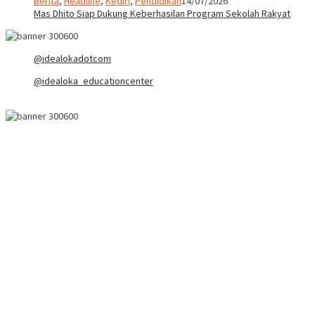
Berita
,
Headline
,
Kediri
,
Pendidikan
14/07/2026
Mas Dhito Siap Dukung Keberhasilan Program Sekolah Rakyat
@idealokadotcom
@idealoka_educationcenter