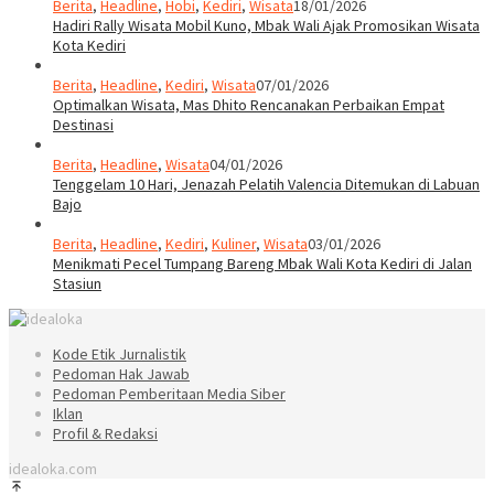
Berita
,
Headline
,
Hobi
,
Kediri
,
Wisata
18/01/2026
Hadiri Rally Wisata Mobil Kuno, Mbak Wali Ajak Promosikan Wisata
Kota Kediri
Berita
,
Headline
,
Kediri
,
Wisata
07/01/2026
Optimalkan Wisata, Mas Dhito Rencanakan Perbaikan Empat
Destinasi
Berita
,
Headline
,
Wisata
04/01/2026
Tenggelam 10 Hari, Jenazah Pelatih Valencia Ditemukan di Labuan
Bajo
Berita
,
Headline
,
Kediri
,
Kuliner
,
Wisata
03/01/2026
Menikmati Pecel Tumpang Bareng Mbak Wali Kota Kediri di Jalan
Stasiun
Kode Etik Jurnalistik
Pedoman Hak Jawab
Pedoman Pemberitaan Media Siber
Iklan
Profil & Redaksi
idealoka.com