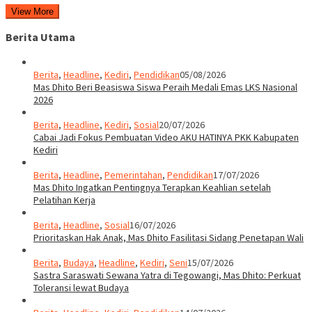
View More
Berita Utama
Berita
,
Headline
,
Kediri
,
Pendidikan
05/08/2026
Mas Dhito Beri Beasiswa Siswa Peraih Medali Emas LKS Nasional
2026
Berita
,
Headline
,
Kediri
,
Sosial
20/07/2026
Cabai Jadi Fokus Pembuatan Video AKU HATINYA PKK Kabupaten
Kediri
Berita
,
Headline
,
Pemerintahan
,
Pendidikan
17/07/2026
Mas Dhito Ingatkan Pentingnya Terapkan Keahlian setelah
Pelatihan Kerja
Berita
,
Headline
,
Sosial
16/07/2026
Prioritaskan Hak Anak, Mas Dhito Fasilitasi Sidang Penetapan Wali
Berita
,
Budaya
,
Headline
,
Kediri
,
Seni
15/07/2026
Sastra Saraswati Sewana Yatra di Tegowangi, Mas Dhito: Perkuat
Toleransi lewat Budaya