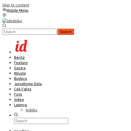
Skip to content
Mobile Menu
Search
Berita
Feature
Sastra
Wisata
Budaya
Jurnalisme Data
Cek Fakta
Foto
Video
Lainnya
Indeks
Headline