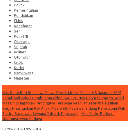
Politik
Pemerintahan
Pendidikan
Ekbis
Kesehatan
Seni
Polri-TNI
Olahraga
Sejarah
Kuliner
Otomotif
Iptek
Kediri
Banyuwangi
Magetan
Special Content
Mas Dhito Beri Beasiswa Siswa Peraih Medali Emas LKS Nasional 2026
Cabai Jadi Fokus Pembuatan Video AKU HATINYA PKK Kabupaten Kediri
Mas Dhito Ingatkan Pentingnya Terapkan Keahlian setelah Pelatihan
Kerja
Prioritaskan Hak Anak, Mas Dhito Fasilitasi Sidang Penetapan Wali
Sastra Saraswati Sewana Yatra di Tegowangi, Mas Dhito: Perkuat
Toleransi lewat Budaya
03/05/2019
21/05/2019