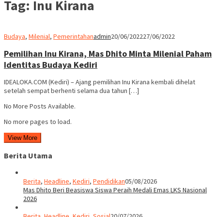
Tag:
Inu Kirana
Budaya
,
Milenial
,
Pemerintahan
admin
20/06/2022
27/06/2022
Pemilihan Inu Kirana, Mas Dhito Minta Milenial Paham
Identitas Budaya Kediri
IDEALOKA.COM (Kediri) – Ajang pemilihan Inu Kirana kembali dihelat
setelah sempat berhenti selama dua tahun […]
No More Posts Available.
No more pages to load.
View More
Berita Utama
Berita
,
Headline
,
Kediri
,
Pendidikan
05/08/2026
Mas Dhito Beri Beasiswa Siswa Peraih Medali Emas LKS Nasional
2026
Berita
,
Headline
,
Kediri
,
Sosial
20/07/2026