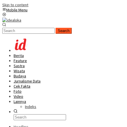
Skip to content
Mobile Menu
Search
Berita
Feature
Sastra
Wisata
Budaya
Jurnalisme Data
Cek Fakta
Foto
Video
Lainnya
Indeks
Headline