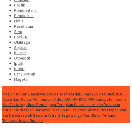
Politik
Pemerintahan
Pendidikan
Ekbis
Kesehatan
Seni
Polri-TNI
Olahraga
Sejarah
Kuliner
Otomotif
Iptek
Kediri
Banyuwangi
Magetan
Special Content
Mas Dhito Beri Beasiswa Siswa Peraih Medali Emas LKS Nasional 2026
Cabai Jadi Fokus Pembuatan Video AKU HATINYA PKK Kabupaten Kediri
Mas Dhito Ingatkan Pentingnya Terapkan Keahlian setelah Pelatihan
Kerja
Prioritaskan Hak Anak, Mas Dhito Fasilitasi Sidang Penetapan Wali
Sastra Saraswati Sewana Yatra di Tegowangi, Mas Dhito: Perkuat
Toleransi lewat Budaya