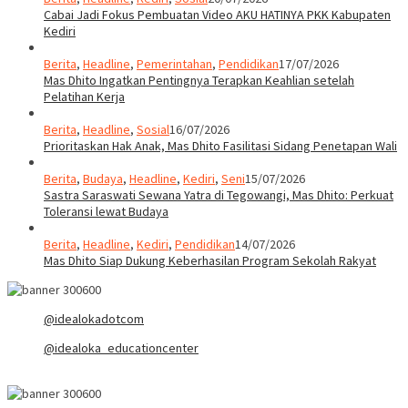
Cabai Jadi Fokus Pembuatan Video AKU HATINYA PKK Kabupaten
Kediri
Berita
,
Headline
,
Pemerintahan
,
Pendidikan
17/07/2026
Mas Dhito Ingatkan Pentingnya Terapkan Keahlian setelah
Pelatihan Kerja
Berita
,
Headline
,
Sosial
16/07/2026
Prioritaskan Hak Anak, Mas Dhito Fasilitasi Sidang Penetapan Wali
Berita
,
Budaya
,
Headline
,
Kediri
,
Seni
15/07/2026
Sastra Saraswati Sewana Yatra di Tegowangi, Mas Dhito: Perkuat
Toleransi lewat Budaya
Berita
,
Headline
,
Kediri
,
Pendidikan
14/07/2026
Mas Dhito Siap Dukung Keberhasilan Program Sekolah Rakyat
@idealokadotcom
@idealoka_educationcenter