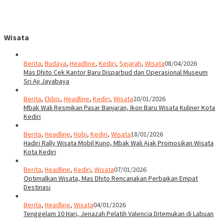
Wisata
Berita
,
Budaya
,
Headline
,
Kediri
,
Sejarah
,
Wisata
08/04/2026
Mas Dhito Cek Kantor Baru Disparbud dan Operasional Museum
Sri Aji Jayabaya
Berita
,
Ekbis
,
Headline
,
Kediri
,
Wisata
20/01/2026
Mbak Wali Resmikan Pasar Banjaran, Ikon Baru Wisata Kuliner Kota
Kediri
Berita
,
Headline
,
Hobi
,
Kediri
,
Wisata
18/01/2026
Hadiri Rally Wisata Mobil Kuno, Mbak Wali Ajak Promosikan Wisata
Kota Kediri
Berita
,
Headline
,
Kediri
,
Wisata
07/01/2026
Optimalkan Wisata, Mas Dhito Rencanakan Perbaikan Empat
Destinasi
Berita
,
Headline
,
Wisata
04/01/2026
Tenggelam 10 Hari, Jenazah Pelatih Valencia Ditemukan di Labuan