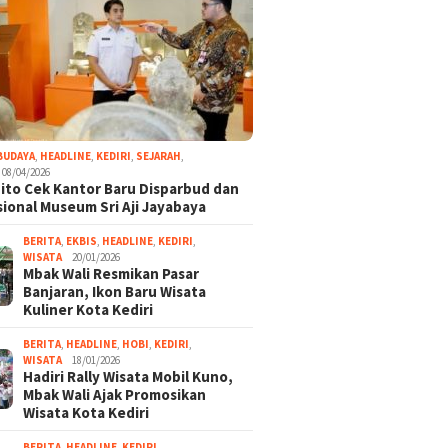
BUDAYA
,
HEADLINE
,
KEDIRI
,
SEJARAH
,
08/04/2026
ito Cek Kantor Baru Disparbud dan
ional Museum Sri Aji Jayabaya
BERITA
,
EKBIS
,
HEADLINE
,
KEDIRI
,
WISATA
20/01/2026
Mbak Wali Resmikan Pasar
Banjaran, Ikon Baru Wisata
Kuliner Kota Kediri
BERITA
,
HEADLINE
,
HOBI
,
KEDIRI
,
WISATA
18/01/2026
Hadiri Rally Wisata Mobil Kuno,
Mbak Wali Ajak Promosikan
Wisata Kota Kediri
BERITA
,
HEADLINE
,
KEDIRI
,