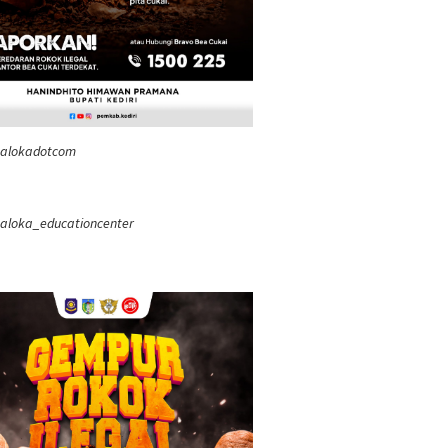
ealokadotcom
aloka_educationcenter