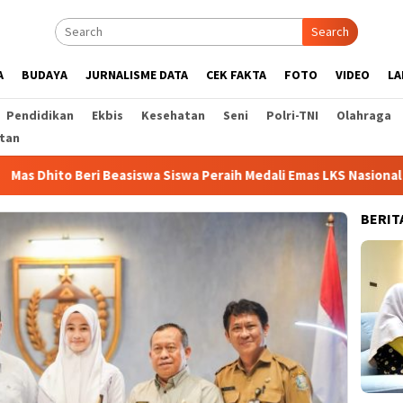
Search
A
BUDAYA
JURNALISME DATA
CEK FAKTA
FOTO
VIDEO
LA
Pendidikan
Ekbis
Kesehatan
Seni
Polri-TNI
Olahraga
tan
Beasiswa Siswa Peraih Medali Emas LKS Nasional 2026
Cab
BERIT