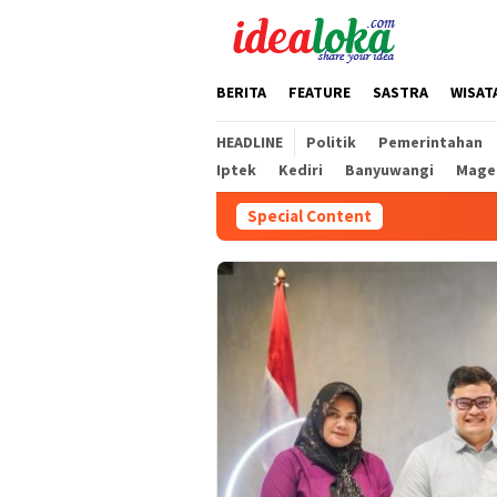
Skip
to
content
BERITA
FEATURE
SASTRA
WISAT
HEADLINE
Politik
Pemerintahan
Iptek
Kediri
Banyuwangi
Mage
Special Content
Mas Dhito Beri 