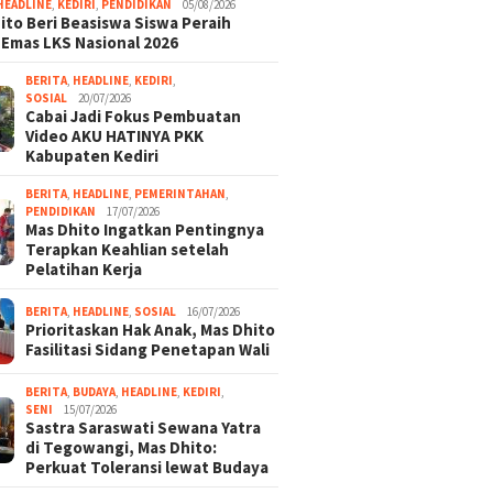
HEADLINE
,
KEDIRI
,
PENDIDIKAN
05/08/2026
ito Beri Beasiswa Siswa Peraih
 Emas LKS Nasional 2026
BERITA
,
HEADLINE
,
KEDIRI
,
SOSIAL
20/07/2026
Cabai Jadi Fokus Pembuatan
Video AKU HATINYA PKK
Kabupaten Kediri
BERITA
,
HEADLINE
,
PEMERINTAHAN
,
PENDIDIKAN
17/07/2026
Mas Dhito Ingatkan Pentingnya
Terapkan Keahlian setelah
Pelatihan Kerja
BERITA
,
HEADLINE
,
SOSIAL
16/07/2026
Prioritaskan Hak Anak, Mas Dhito
Fasilitasi Sidang Penetapan Wali
BERITA
,
BUDAYA
,
HEADLINE
,
KEDIRI
,
SENI
15/07/2026
Sastra Saraswati Sewana Yatra
di Tegowangi, Mas Dhito:
Perkuat Toleransi lewat Budaya