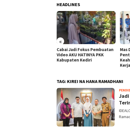
HEADLINES
«
Cabai Jadi Fokus Pembuatan
Mas 
 Dhito Beri Beasiswa
Video AKU HATINYA PKK
Pent
wa Peraih Medali Emas LKS
Kabupaten Kediri
Keah
ional 2026
Kerj
TAG:
KIREI NA HANA RAMADHANI
PENDI
Jadi
Teri
IDEALO
Ramadh