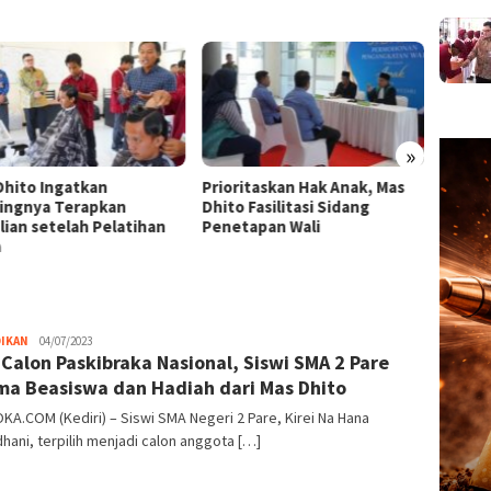
»
Dhito Ingatkan
Prioritaskan Hak Anak, Mas
Sastr
ingnya Terapkan
Dhito Fasilitasi Sidang
Yatra 
lian setelah Pelatihan
Penetapan Wali
Dhito:
a
lewat
admin
DIKAN
04/07/2023
 Calon Paskibraka Nasional, Siswi SMA 2 Pare
ma Beasiswa dan Hadiah dari Mas Dhito
KA.COM (Kediri) – Siswi SMA Negeri 2 Pare, Kirei Na Hana
ani, terpilih menjadi calon anggota […]